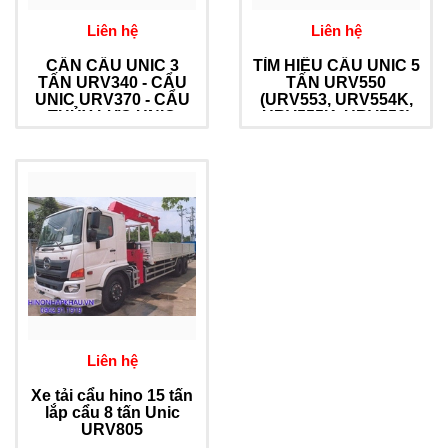
Liên hệ
Liên hệ
CẦN CẨU UNIC 3
TÌM HIỂU CẨU UNIC 5
TẤN URV340 - CẨU
TẤN URV550
UNIC URV370 - CẨU
(URV553, URV554K,
THỦY LỰC UNIC
URV555K, URV556)
URV500
Liên hệ
Xe tải cẩu hino 15 tấn
lắp cẩu 8 tấn Unic
URV805