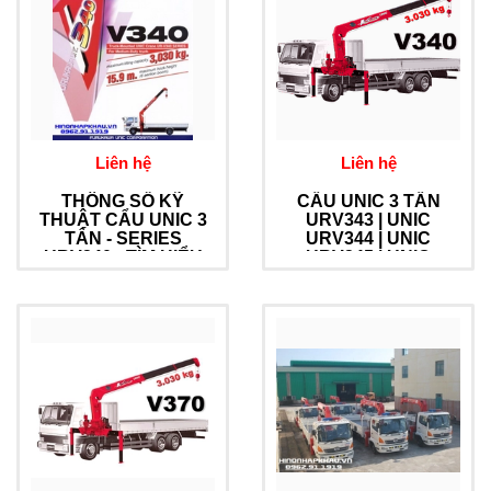
Liên hệ
Liên hệ
THÔNG SỐ KỸ
CẨU UNIC 3 TẤN
THUẬT CẨU UNIC 3
URV343 | UNIC
TẤN - SERIES
URV344 | UNIC
URV340 - TÌM HIỂU
URV345 | UNIC
CẨU UNIC URV340
URV346