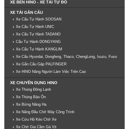
XE BEN HINO - XE TẢI TỰ ĐỔ
XE TẢI GẮN CẨU
Xe Cẩu Tự Hành SOOSAN
Xe Cẩu Tự Hành UNIC
Xe Cẩu Tự Hành TADANO
Cẩu Tự Hành DONGYANG
Xe Cẩu Tự Hành KANGLIM
Xe Cẩu Hyundai, Dongfeng, Thaco, ChengLong, Isuzu, Fuso
Xe Gắn Cẩu Gập PALFINGER
Xe HINO Nâng Người Làm Việc Trên Cao
XE CHUYÊN DỤNG HINO
Xe Thùng Đông Lạnh
Xe Thùng Bảo Ôn
Xe Bửng Nâng Hạ
Xe Nâng Đầu Chở Máy Công Trình
Xe Cứu Hộ Kéo Chở Xe
Xe Chở Gia Cầm Gà Vịt