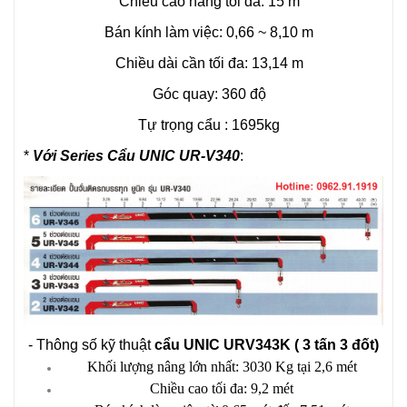
Chiều cao nâng tối đa: 15 m
Bán kính làm việc: 0,66 ~ 8,10 m
Chiều dài cần tối đa: 13,14 m
Góc quay: 360 độ
Tự trọng cẩu : 1695kg
*
Với Series Cẩu UNIC UR-V340
:
- Thông số kỹ thuật
cẩu UNIC URV343K ( 3 tấn 3 đốt)
Khối lượng nâng lớn nhất: 3030 Kg tại 2,6 mét
Chiều cao tối đa: 9,2 mét