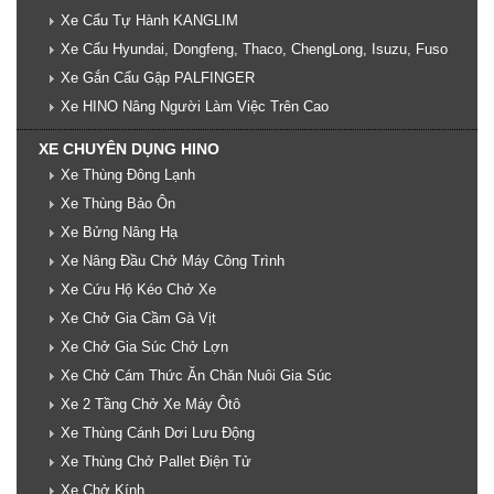
Xe Cẩu Tự Hành KANGLIM
Xe Cẩu Hyundai, Dongfeng, Thaco, ChengLong, Isuzu, Fuso
Xe Gắn Cẩu Gập PALFINGER
Xe HINO Nâng Người Làm Việc Trên Cao
XE CHUYÊN DỤNG HINO
Xe Thùng Đông Lạnh
Xe Thùng Bảo Ôn
Xe Bửng Nâng Hạ
Xe Nâng Đầu Chở Máy Công Trình
Xe Cứu Hộ Kéo Chở Xe
Xe Chở Gia Cầm Gà Vịt
Xe Chở Gia Súc Chở Lợn
Xe Chở Cám Thức Ăn Chăn Nuôi Gia Súc
Xe 2 Tầng Chở Xe Máy Ôtô
Xe Thùng Cánh Dơi Lưu Động
Xe Thùng Chở Pallet Điện Tử
Xe Chở Kính