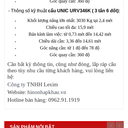
Góc quay cần: 360 độ
- Thông số kỹ thuật
cẩu UNIC URV346K ( 3 tấn 6 đốt):
Khối lượng nâng lớn nhất: 3030 Kg tại 2,4 mét
Chiều cao tối đa: 15,9 mét
Bán kính làm việc: từ 0,73 mét đến 14,42 mét
Chiều dài cần: 3,36 đến 14,61 mét
Góc nâng cần: từ 1 độ đến 78 độ
Góc quay cần: 360 độ
Cần bất kỳ thông tin, cũng như đóng, lắp ráp cẩu
theo tùy nhu cầu từng khách hàng, vui lòng liên
hệ:
Công ty
TNHH Lexim
Website:
hinonhapkhau.vn
Hotline bán hàng: 0962.91.1919
SẢN PHẨM NỔI BẬT