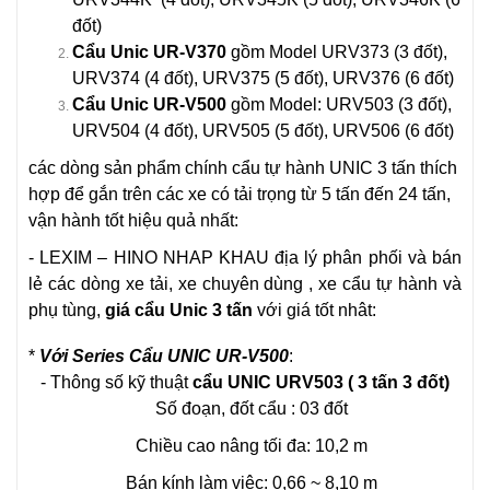
đốt)
Cẩu Unic UR-V370
gồm Model URV373 (3 đốt),
URV374 (4 đốt), URV375 (5 đốt), URV376 (6 đốt)
Cẩu Unic UR-V500
gồm Model: URV503 (3 đốt),
URV504 (4 đốt), URV505 (5 đốt), URV506 (6 đốt)
các dòng sản phẩm chính cẩu tự hành UNIC 3 tấn thích
hợp để gắn trên các xe có tải trọng từ 5 tấn đến 24 tấn,
vận hành tốt hiệu quả nhất:
- LEXIM – HINO NHAP KHAU địa lý phân phối và bán
lẻ các dòng xe tải, xe chuyên dùng , xe cẩu tự hành và
phụ tùng,
giá
cẩu Unic 3 tấn
với giá tốt nhât:
*
Với Series Cẩu UNIC UR-V500
:
- Thông số kỹ thuật
cẩu UNIC URV503 ( 3 tấn 3 đốt)
Số đoạn, đốt cẩu : 03 đốt
Chiều cao nâng tối đa: 10,2 m
Bán kính làm việc: 0,66 ~ 8,10 m