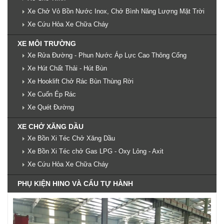
Xe Chở Vỏ Bồn Nước Inox, Chở Bình Năng Lượng Mặt Trời
Xe Cứu Hỏa Xe Chữa Cháy
XE MÔI TRƯỜNG
Xe Rửa Đường - Phun Nước Áp Lực Cao Thông Cống
Xe Hút Chất Thải - Hút Bùn
Xe Hooklift Chở Rác Bùn Thùng Rời
Xe Cuốn Ép Rác
Xe Quét Đường
XE CHỞ XĂNG DẦU
Xe Bồn Xi Téc Chở Xăng Dầu
Xe Bồn Xi Téc chở Gas LPG - Oxy Lỏng - Axit
Xe Cứu Hỏa Xe Chữa Cháy
PHỤ KIỆN HINO VÀ CẨU TỰ HÀNH