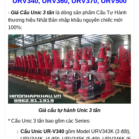
URV340, URV360, URV370, URV500
-
Giá Cẩu Unic 3 tấn
là dòng sản phẩm Cẩu Tự Hành
thương hiệu Nhật Bản nhập khẩu nguyên chiếc mới
100%:
Giá cẩu tự hành Unic 3 tấn
* Cẩu Unic 3 tấn bao gồm các Series:
Cẩu Unic UR-V340
gồm Model URV343K (3 đốt),
URV344K (4 đốt), URV345K (5 đốt), URV346K (6