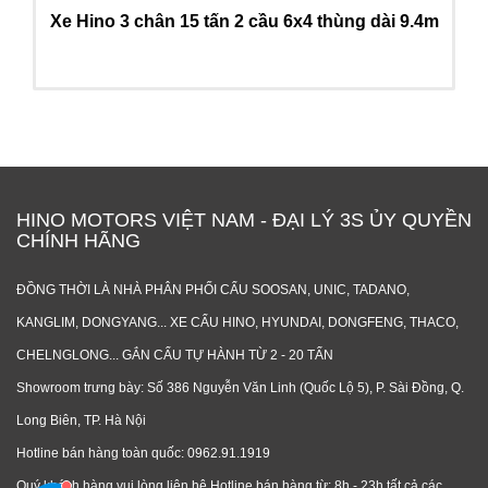
Xe Hino 3 chân 15 tấn 2 cầu 6x4 thùng dài 9.4m
HINO MOTORS VIỆT NAM - ĐẠI LÝ 3S ỦY QUYỀN
CHÍNH HÃNG
ĐỒNG THỜI LÀ NHÀ PHÂN PHỐI CẨU SOOSAN, UNIC, TADANO,
KANGLIM, DONGYANG... XE CẨU HINO, HYUNDAI, DONGFENG, THACO,
CHELNGLONG... GẮN CẨU TỰ HÀNH TỪ 2 - 20 TẤN
Showroom trưng bày: Số 386 Nguyễn Văn Linh (Quốc Lộ 5), P. Sài Đồng, Q.
Long Biên, TP. Hà Nội
Hotline bán hàng toàn quốc: 0962.91.1919
Quý khách hàng vui lòng liên hệ Hotline bán hàng từ: 8h - 23h tất cả các