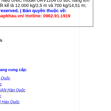
n hiệu UNIC model URV1204 có sức nâng lớn
iết kế là 12.000 kg/2,5 m và 700 kg/14,51 m;
 reserved. | Bản quyền thuộc về:
pkhau.vn/ Hotline: 0962.91.1919
h
:
ang cung cấp:
 Quốc
c
OSAN Hàn Quốc
c
N Hàn Quốc