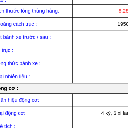
ch thước lòng thùng hàng:
8.2
oảng cách trục :
1950
t bánh xe trước / sau :
 trục :
ng thức bánh xe :
ại nhiên liệu :
ng cơ :
ãn hiệu động cơ:
ại động cơ:
4 kỳ, 6 xi 
ể tích :