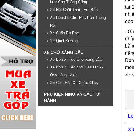
Lực Cao Thông Cống
tại
Xe Hút Chất Thải - Hút Bùn
nhiê
Xe Hooklift Chở Rác Bùn Thùng
đèo 
Rời
- G
Xe Cuốn Ép Rác
nhíp
Xe Quét Đường
bằn
XE CHỞ XĂNG DẦU
năng
Xe Bồn Xi Téc Chở Xăng Dầu
Don
mòn
Xe Bồn Xi Téc chở Gas LPG -
xe s
Oxy Lỏng - Axit
Xe Cứu Hỏa Xe Chữa Cháy
PHỤ KIỆN HINO VÀ CẨU TỰ
HÀNH
Lo
Xu