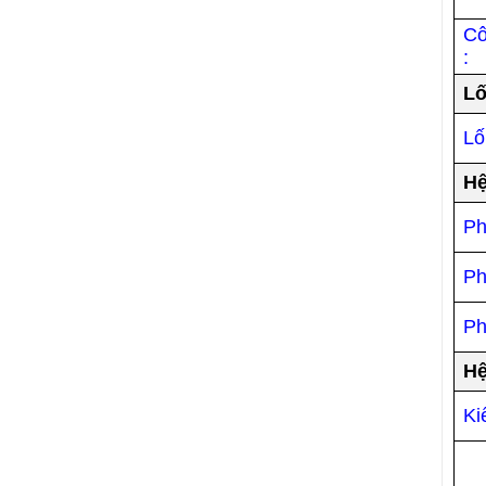
Cô
:
Lố
Lố
Hệ
Ph
Ph
Ph
Hệ
Ki