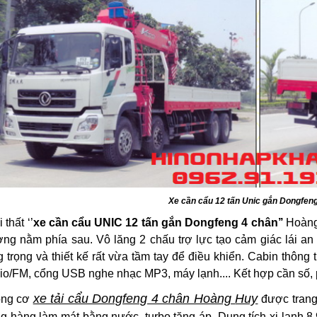
Xe cần cẩu 12 tấn Unic gắn Dongfen
 thất ‘’
xe cần cẩu UNIC 12 tấn gắn Dongfeng 4 chân
’’
Hoàng 
ờng nằm phía sau. Vô lăng 2 chấu trợ lực tạo cảm giác lái an
 trọng và thiết kế rất vừa tầm tay để điều khiển. Cabin thông 
o/FM, cổng USB nghe nhạc MP3, máy lạnh.... Kết hợp cần số, p
xe tải cẩu Dongfeng 4 chân Hoàng
Huy
ộng cơ
được trang
g hàng làm mát bằng nước, turbo tăng áp. Dung tích xi lanh 8