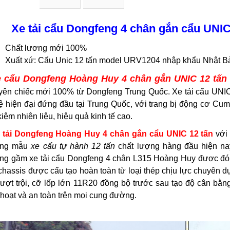
Xe tải cẩu Dongfeng 4 chân gắn cẩu UNI
Chất lương mới 100%
Xuất xứ: Cẩu Unic 12 tấn model URV1204 nhập khẩu Nhật B
 cẩu Dongfeng Hoàng Huy 4 chân gắn UNIC 12 tấn
yên chiếc mới 100% từ Dongfeng Trung Quốc. Xe tải cẩu UNIC
ệ hiện đại đứng đầu tại Trung Quốc, với trang bị động cơ Cu
 kiệm nhiên liệu, hiệu quả kinh tế cao.
 tải Dongfeng Hoàng Huy 4 chân gắn cẩu UNIC 12 tấn
với 
ững mẫu
xe cẩu tự hành 12 tấn
chất lượng hàng đầu hiện nay
ng gầm xe tải cẩu Dongfeng 4 chân L315 Hoàng Huy được đón
chassis được cấu tạo hoàn toàn từ loại thép chịu lực chuyên d
vượt trội, cỡ lốp lớn 11R20 đồng bộ trước sau tạo độ cân bằng
 hoạt và an toàn trên mọi cung đường.