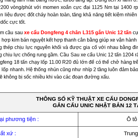
 2200 vòng/phút với momen xoắn cực đại 1125 Nm tại 1400 rpm
n liệu được đốt cháy hoàn toàn, tăng khả năng tiết kiệm nhiên 
dốc cực tốt.
ầm cầu sau
xe cẩu Dongfeng 4 chân L315 gắn Unic 12 tấn
cự
 hợp kim bán nguyệt kết hợp thanh cân bằng giúp xe vận hành 
g thép chịu lực nguyên khối và được gia cố với nhau bằng đin
 chịu lực chống rung gầm. Cầu Sau xe cẩu Unic 12 tấn 1204 rất 
gfeng 18 tấn chạy lốp 11.00 R20 đủ lớn để có thể chở hàng tr
 lốp nhanh. Hệ thống nhún cũng như nhíp 2 tầng luôn đảm bảo
ẽ không bị sốc nhiều khi vào các đoạn đường xấu.
THÔNG SỐ KỸ THUẬT
XE CẨU DONG
GẮN CẨU UNIC NHẬT BẢN 12 
ại phương tiện :
Ô tô
ất xứ :
Trung