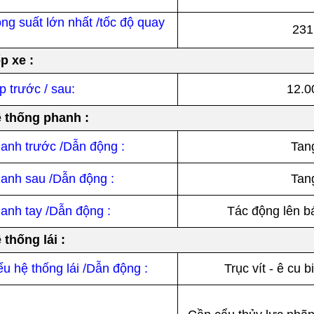
ng suất lớn nhất /tốc độ quay
231
p xe :
p trước / sau:
12.0
 thống phanh :
anh trước /Dẫn động :
Tang
anh sau /Dẫn động :
Tang
anh tay /Dẫn động :
Tác động lên b
 thống lái :
ểu hệ thống lái /Dẫn động :
Trục vít - ê cu 