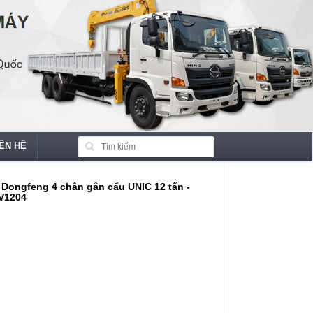
IÊN HỆ
u Dongfeng 4 chân gắn cẩu UNIC 12 tấn -
V1204