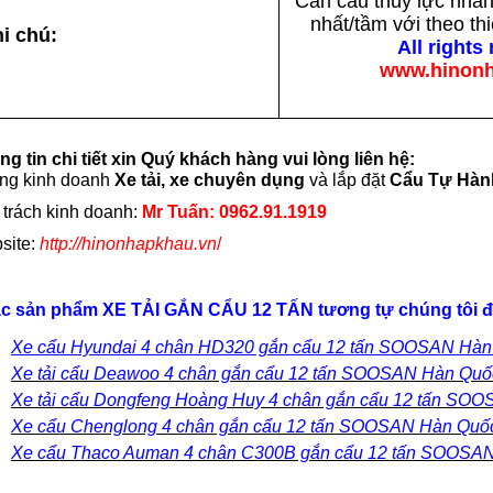
Cần cẩu thủy lực nhã
nhất/tầm với theo th
i chú:
All rights
www.hinonha
g tin chi tiết xin Quý khách hàng vui lòng liên hệ:
ng kinh doanh
Xe tải, xe chuyên dụng
và lắp đặt
Cẩu Tự Hàn
trách kinh doanh:
Mr Tuấn: 0962.91.1919
site:
http://hinonhapkhau.vn
/
c sản phẩm XE TẢI GẮN CẨU 12 TẤN tương tự chúng tôi đ
Xe cẩu Hyundai 4 chân HD320 gắn cẩu 12 tấn SOOSAN Hàn
Xe tải cẩu Deawoo 4 chân gắn cẩu 12 tấn SOOSAN Hàn Quố
Xe tải cẩu Dongfeng Hoàng Huy 4 chân gắn cẩu 12 tấn SO
Xe cẩu Chenglong 4 chân gắn cẩu 12 tấn SOOSAN Hàn Quố
Xe cẩu Thaco Auman 4 chân C300B gắn cẩu 12 tấn SOOSA