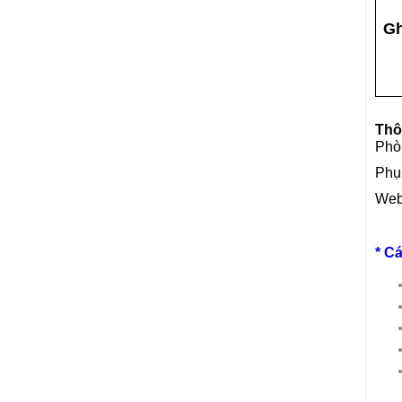
Gh
Thôn
Phò
Phụ 
Web
*
Cá