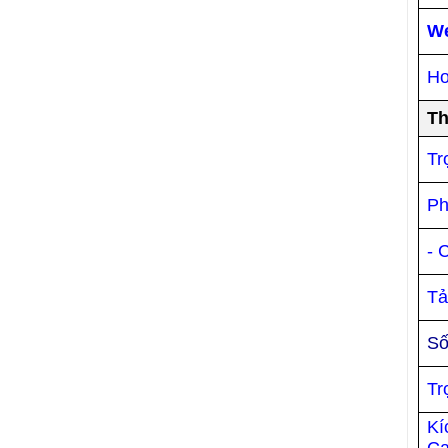
We
Ho
Th
Tr
Ph
- 
Tả
Số
Tr
Kí
Ca