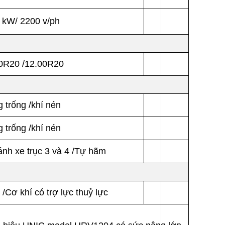
 kW/ 2200 v/ph
0R20 /12.00R20
 trống /khí nén
 trống /khí nén
ánh xe trục 3 và 4 /Tự hãm
bi /Cơ khí có trợ lực thuỷ lực