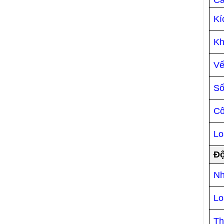
Kí
Kh
Vế
Số
Cô
Lo
Độ
Nh
Lo
Th