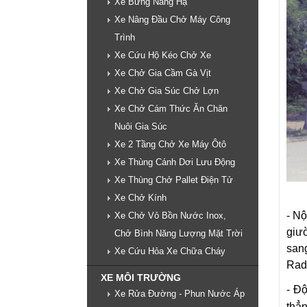
Xe Bửng Nâng Hạ
Xe Nâng Đầu Chở Máy Công
Trình
Xe Cứu Hộ Kéo Chở Xe
Xe Chở Gia Cầm Gà Vịt
Xe Chở Gia Súc Chở Lợn
Xe Chở Cám Thức Ăn Chăn
Nuôi Gia Súc
Xe 2 Tầng Chở Xe Máy Ôtô
Xe Thùng Cánh Dơi Lưu Động
Xe Thùng Chở Pallet Điện Tử
Xe Chở Kính
- Nội
Xe Chở Vỏ Bồn Nước Inox,
giư
Chở Bình Năng Lượng Mặt Trời
sang
Xe Cứu Hỏa Xe Chữa Cháy
Radi
XE MÔI TRƯỜNG
- Đ
Xe Rửa Đường - Phun Nước Áp
thẳn