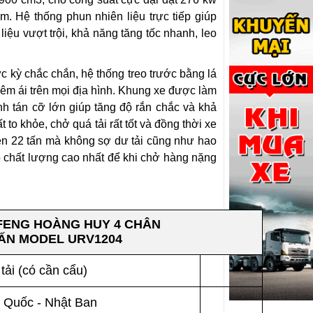
. Hệ thống phun nhiên liệu trực tiếp giúp
liệu vượt trội, khả năng tăng tốc nhanh, leo
c kỳ chắc chắn, hệ thống treo trước bằng lá
êm ái trên mọi địa hình. Khung xe được làm
h tán cỡ lớn giúp tăng độ rắn chắc và khả
to khỏe, chở quá tải rất tốt và đồng thời xe
ên 22 tấn mà không sợ dư tải cũng như hao
 chất lượng cao nhất để khi chở hàng nặng
FENG HOÀNG HUY 4 CHÂN
TẤN
MODEL URV1204
 tải (có cần cẩu)
 Quốc - Nhật Ban