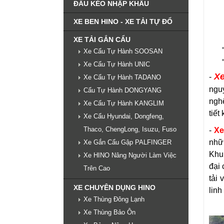
ĐẦU KÉO NHẬP KHẨU
XE BEN HINO - XE TẢI TỰ ĐỔ
XE TẢI GẮN CẨU
Xe Cẩu Tự Hành SOOSAN
Xe Cẩu Tự Hành UNIC
Xe
-
Xe Cẩu Tự Hành TADANO
ngu
Cẩu Tự Hành DONGYANG
ngh
Xe Cẩu Tự Hành KANGLIM
tiết
Xe Cẩu Hyundai, Dongfeng,
Thaco, ChengLong, Isuzu, Fuso
-
Xe
nh
Xe Gắn Cẩu Gập PALFINGER
Khu
Xe HINO Nâng Người Làm Việc
đại 
Trên Cao
tải 
XE CHUYÊN DỤNG HINO
linh
Xe Thùng Đông Lạnh
Xe Thùng Bảo Ôn