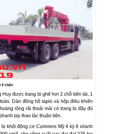
g 4 chân
Huy được trang bị ghế hơi 2 chỗ bên tài, 1
 toàn. Dàn đồng hồ taplo và hộp điều khiển
thoáng rộng rãi thoải mái có trang bị đầy đủ
hanh tay thao tác thuận tiện.
 bị khối động cơ Cummins Mỹ 4 kỳ 6 xilanh
.900 cm3, cho công suất cực đại đạt 276 kw