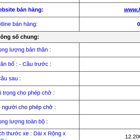
bsite bán hàng:
www.h
tline bán hàng:
ông số chung:
ọng lượng bản thân :
ân bố : - Cầu trước :
Cầu sau :
i trọng cho phép chở :
 người cho phép chở :
ọng lượng toàn bộ :
ch thước xe : Dài x Rộng x
12.20
o :