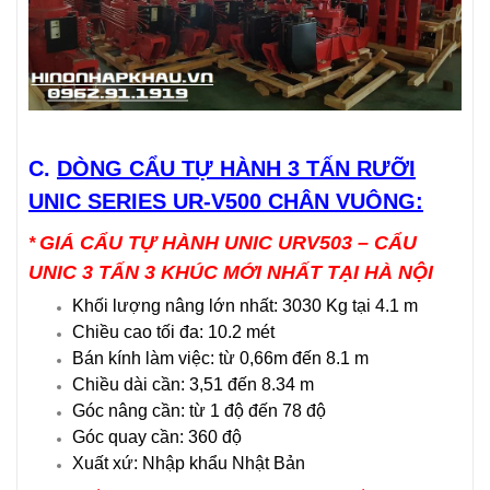
C.
DÒNG CẨU TỰ HÀNH 3 TẤN RƯỠI
UNIC SERIES UR-V500 CHÂN VUÔNG:
GIÁ CẨU TỰ HÀNH UNIC URV503 – CẨU
*
UNIC 3 TẤN 3 KHÚC MỚI NHẤT TẠI HÀ NỘI
Khối lượng nâng lớn nhất: 3030 Kg tại 4.1 m
Chiều cao tối đa: 10.2 mét
Bán kính làm việc: từ 0,66m đến 8.1 m
Chiều dài cần: 3,51 đến 8.34 m
Góc nâng cần: từ 1 độ đến 78 độ
Góc quay cần: 360 độ
Xuất xứ: Nhập khẩu Nhật Bản