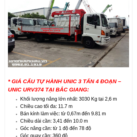
*
GIÁ CẨU TỰ HÀNH UNIC 3 TẤN 4 ĐOẠN –
UNIC URV374 TẠI BẮC GIANG
:
Khối lượng nâng lớn nhất: 3030 Kg tại 2,6 m
Chiều cao tối đa: 11.7 m
Bán kính làm việc: từ 0,67m đến 9.81 m
Chiều dài cần: 3,41 đến 10.0 m
Góc nâng cần: từ 1 độ đến 78 độ
Góc quay cần: 360 độ