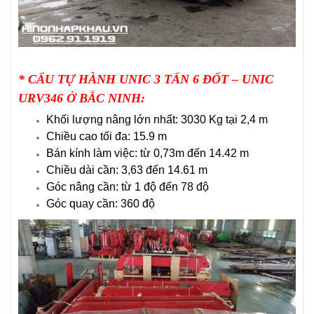
*
CẨU TỰ HÀNH UNIC 3 TẤN 6 ĐỐT – UNIC
URV346 Ở BẮC NINH
:
Khối lượng nâng lớn nhất: 3030 Kg tại 2,4 m
Chiều cao tối đa: 15.9 m
Bán kính làm việc: từ 0,73m đến 14.42 m
Chiều dài cần: 3,63 đến 14.61 m
Góc nâng cần: từ 1 độ đến 78 độ
Góc quay cần: 360 độ