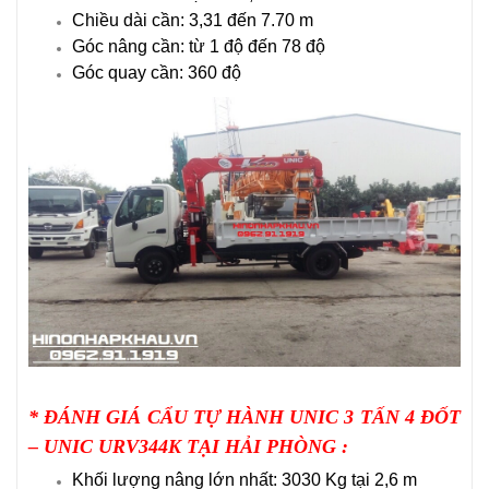
Chiều dài cần: 3,31 đến 7.70 m
Góc nâng cần: từ 1 độ đến 78 độ
Góc quay cần: 360 độ
* ĐÁNH GIÁ CẨU TỰ HÀNH UNIC 3 TẤN 4 ĐỐT
– UNIC URV344K TẠI HẢI PHÒNG :
Khối lượng nâng lớn nhất: 3030 Kg tại 2,6 m