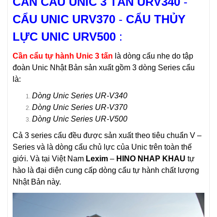
CẦ
N C
Ẩ
U UNIC 3 T
ẤN URV340
-
CẨU UNIC URV370
-
CẨ
U TH
Ủ
Y
L
ỰC UNIC URV500
:
Cần cẩu tự hành Unic 3 tấn
là dòng cẩu nhẹ do tập
đoàn Unic Nhật Bản sản xuất gồm 3 dòng Series cẩu
là:
Dòng Unic Series UR-V340
Dòng Unic Series UR-V370
Dòng Unic Series UR-V500
Cả 3 series cẩu đều được sản xuất theo tiêu chuẩn V –
Series và là dòng cẩu chủ lực của Unic trên toàn thế
giới. Và tại Việt Nam
Lexim
–
HINO NHAP KHAU
tự
hào là đại diện cung cấp dòng cẩu tự hành chất lượng
Nhật Bản này.