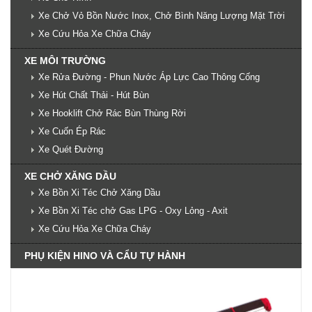
Xe Chở Vỏ Bồn Nước Inox, Chở Bình Năng Lượng Mặt Trời
Xe Cứu Hỏa Xe Chữa Cháy
XE MÔI TRƯỜNG
Xe Rửa Đường - Phun Nước Áp Lực Cao Thông Cống
Xe Hút Chất Thải - Hút Bùn
Xe Hooklift Chở Rác Bùn Thùng Rời
Xe Cuốn Ép Rác
Xe Quét Đường
XE CHỞ XĂNG DẦU
Xe Bồn Xi Téc Chở Xăng Dầu
Xe Bồn Xi Téc chở Gas LPG - Oxy Lỏng - Axit
Xe Cứu Hỏa Xe Chữa Cháy
PHỤ KIỆN HINO VÀ CẨU TỰ HÀNH