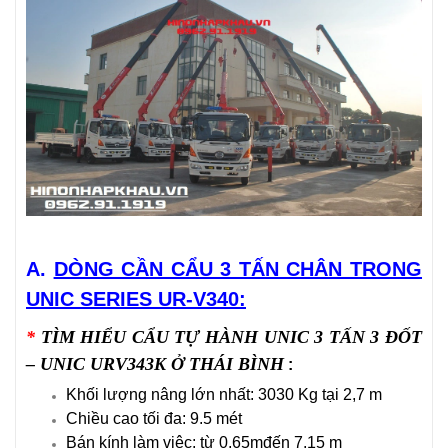
A.
DÒNG CẦN CẨU 3 TẤN CHÂN TRONG
UNIC SERIES UR-V340:
*
TÌM HIỂU CẨU TỰ HÀNH UNIC 3 TẤN 3 ĐỐT
– UNIC URV343K Ở THÁI BÌNH
:
Khối lượng nâng lớn nhất: 3030 Kg tại 2,7 m
Chiều cao tối đa: 9.5 mét
Bán kính làm việc: từ 0,65mđến 7.15 m