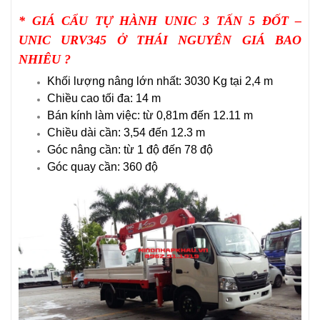
*
GIÁ CẨU TỰ HÀNH UNIC 3 TẤN 5 ĐỐT –
UNIC URV345 Ở THÁI NGUYÊN GIÁ BAO
NHIÊU
?
Khối lượng nâng lớn nhất: 3030 Kg tại 2,4 m
Chiều cao tối đa: 14 m
Bán kính làm việc: từ 0,81m đến 12.11 m
Chiều dài cần: 3,54 đến 12.3 m
Góc nâng cần: từ 1 độ đến 78 độ
Góc quay cần: 360 độ