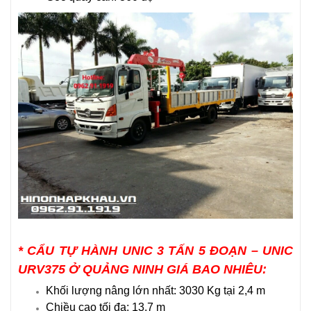
*
CẨU TỰ HÀNH UNIC 3 TẤN 5 ĐOẠN – UNIC
URV375 Ở QUẢNG NINH GIÁ BAO NHIÊU
:
Khối lượng nâng lớn nhất: 3030 Kg tại 2,4 m
Chiều cao tối đa: 13.7 m