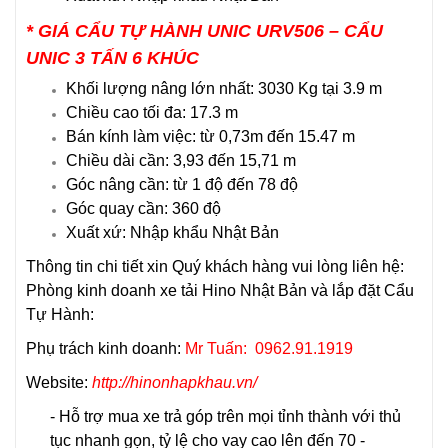
* GIÁ CẨU TỰ HÀNH UNIC URV506 – CẨU
UNIC 3 TẤN 6 KHÚC
Khối lượng nâng lớn nhất: 3030 Kg tại 3.9 m
Chiều cao tối đa: 17.3 m
Bán kính làm việc: từ 0,73m đến 15.47 m
Chiều dài cần: 3,93 đến 15,71 m
Góc nâng cần: từ 1 độ đến 78 độ
Góc quay cần: 360 độ
Xuất xứ: Nhập khẩu Nhật Bản
Thông tin chi tiết xin Quý khách hàng vui lòng liên hệ:
Phòng kinh doanh
xe tải Hino
Nhật Bản và lắp đặt Cẩu
Tự Hành:
Phụ trách kinh doanh:
Mr Tuấn: 0962.91.1919
Website:
http://hinonhapkhau.vn/
- Hỗ trợ mua xe trả góp trên mọi tỉnh thành với thủ
tục nhanh gọn, tỷ lệ cho vay cao lên đến 70 -