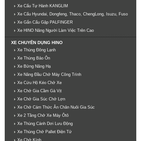
Xe Cẩu Tự Hành KANGLIM
Xe Cẩu Hyundai, Dongfeng, Thaco, ChengLong, Isuzu, Fuso
Xe Gắn Cẩu Gập PALFINGER
Xe HINO Nâng Người Làm Việc Trên Cao
XE CHUYÊN DỤNG HINO
Xe Thùng Đông Lạnh
Xe Thùng Bảo Ôn
Xe Bửng Nâng Hạ
Xe Nâng Đầu Chở Máy Công Trình
Xe Cứu Hộ Kéo Chở Xe
Xe Chở Gia Cầm Gà Vịt
Xe Chở Gia Súc Chở Lợn
Xe Chở Cám Thức Ăn Chăn Nuôi Gia Súc
Xe 2 Tầng Chở Xe Máy Ôtô
Xe Thùng Cánh Dơi Lưu Động
Xe Thùng Chở Pallet Điện Tử
Xe Chở Kính