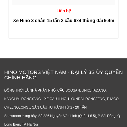
Liên hệ
Xe Hino 3 chân 15 tấn 2 cầu 6x4 thùng dài 9.4m
HINO MOTORS VIỆT NAM - ĐẠI LÝ 3S ỦY QUYỀN
CHÍNH HÃNG
ĐỒNG THỜI LÀ NHÀ PHÂN PHỐI CẨU SOOSAN, UNIC, TADANO,
KANGLIM, DONGYANG... XE CẨU HINO, HYUNDAI, DONGFENG, THACO,
CHELNGLONG... GẮN CẨU TỰ HÀNH TỪ 2 - 20 TẤN
Showroom trưng bày: Số 386 Nguyễn Văn Linh (Quốc Lộ 5), P. Sài Đồng, Q.
Long Biên, TP. Hà Nội