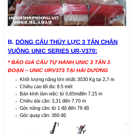
B.
DÒNG CẨU THỦY LỰC 3 TẤN CHÂN
VUÔNG UNIC SERIES UR-V370:
* BÁO GIÁ CẨU TỰ HÀNH UNIC 3 TẤN 3
ĐOẠN – UNIC URV373 TẠI HẢI DƯƠNG
Khối lượng nâng lớn nhất: 3030 Kg tại 2,7 m
Chiều cao tối đa: 9.5 mét
Bán kính làm việc: từ 0,65mđến 7.15 m
Chiều dài cần: 3,31 đến 7.70 m
Góc nâng cần: từ 1 độ đến 78 độ
Góc quay cần: 360 độ