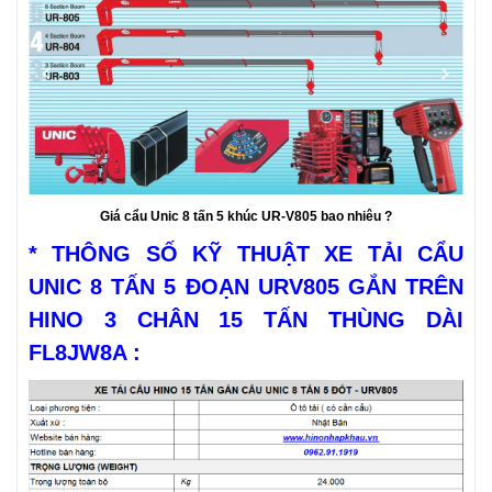
Giá cẩu Unic 8 tấn 5 khúc UR-V805 bao nhiêu ?
* THÔNG SỐ KỸ THUẬT XE TẢI CẨU
UNIC 8 TẤN 5 ĐOẠN URV805 GẮN TRÊN
HINO 3 CHÂN 15 TẤN THÙNG DÀI
FL8JW8A :