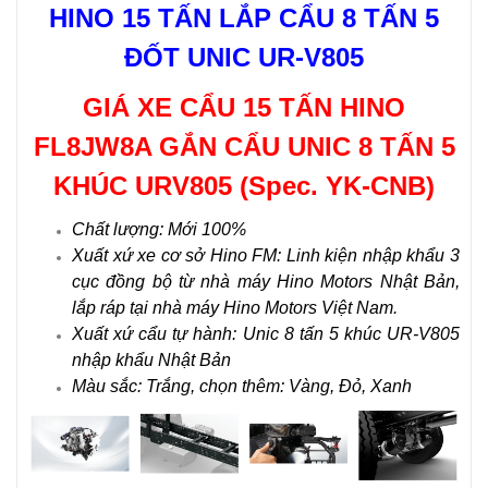
HINO 15 TẤN LẮP CẨU 8 TẤN 5
ĐỐT UNIC UR-V805
GIÁ XE CẨU 15 TẤN HINO
FL8JW8A GẮN CẨU UNIC 8 TẤN 5
KHÚC URV805
(Spec. YK-CNB)
Chất lượng: Mới 100%
Xuất xứ xe cơ sở Hino FM: Linh kiện nhập khẩu 3
cục đồng bộ từ nhà máy Hino Motors Nhật Bản,
lắp ráp tại nhà máy Hino Motors Việt Nam.
Xuất xứ cẩu tự hành: Unic 8 tấn 5 khúc UR-V805
nhập khẩu Nhật Bản
Màu sắc: Trắng, chọn thêm: Vàng, Đỏ, Xanh