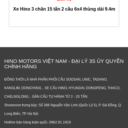
Xe Hino 3 chân 15 tấn 2 cầu 6x4 thùng dài 9.4m
HINO MOTORS VIỆT NAM - ĐẠI LÝ 3S ỦY QUYỀN
CHÍNH HÃNG
ĐỒNG THỜI LÀ NHÀ PHÂN PHỐI CẨU SOOSAN, UNIC, TADANO,
KANGLIM, DONGYANG... XE CẨU HINO, HYUNDAI, DONGFENG, THACO,
CHELNGLONG... GẮN CẨU TỰ HÀNH TỪ 2 - 20 TẤN
Showroom trưng bày: Số 386 Nguyễn Văn Linh (Quốc Lộ 5), P. Sài Đồng, Q.
Long Biên, TP. Hà Nội
Hotline bán hàng toàn quốc: 0962.91.1919