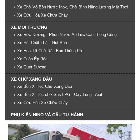
Xe Chở Vỏ Bồn Nước Inox, Chở Bình Năng Lượng Mặt Trời
Xe Cứu Hỏa Xe Chữa Cháy
XE MÔI TRƯỜNG
Xe Rửa Đường - Phun Nước Áp Lực Cao Thông Cống
Xe Hút Chất Thải - Hút Bùn
Xe Hooklift Chở Rác Bùn Thùng Rời
Xe Cuốn Ép Rác
Xe Quét Đường
XE CHỞ XĂNG DẦU
Xe Bồn Xi Téc Chở Xăng Dầu
Xe Bồn Xi Téc chở Gas LPG - Oxy Lỏng - Axit
Xe Cứu Hỏa Xe Chữa Cháy
PHỤ KIỆN HINO VÀ CẨU TỰ HÀNH