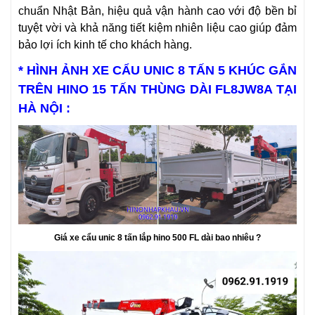
chuẩn Nhật Bản, hiệu quả vận hành cao với độ bền bỉ
tuyệt vời và khả năng tiết kiệm nhiên liệu cao giúp đảm
bảo lợi ích kinh tế cho khách hàng.
* HÌNH ẢNH XE CẨU UNIC 8 TẤN 5 KHÚC GẮN
TRÊN HINO 15 TẤN THÙNG DÀI FL8JW8A TẠI
HÀ NỘI :
Giá xe cẩu unic 8 tấn lắp hino 500 FL dài bao nhiêu ?