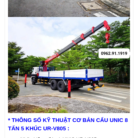
* THÔNG SỐ KỸ THUẬT CƠ BẢN CẨU UNIC 8
TẤN 5 KHÚC UR-V805 :