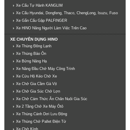
Xe Cẩu Tự Hành KANGLIM
Xe Cẩu Hyundai, Dongfeng, Thaco, ChengLong, Isuzu, Fuso
Xe Gắn Cẩu Gập PALFINGER
Xe HINO Nâng Người Làm Việc Trên Cao
XE CHUYÊN DỤNG HINO
Xe Thùng Đông Lạnh
Xe Thùng Bảo Ôn
Xe Bửng Nâng Hạ
Xe Nâng Đầu Chở Máy Công Trình
Xe Cứu Hộ Kéo Chở Xe
Xe Chở Gia Cầm Gà Vịt
Xe Chở Gia Súc Chở Lợn
Xe Chở Cám Thức Ăn Chăn Nuôi Gia Súc
Xe 2 Tầng Chở Xe Máy Ôtô
Xe Thùng Cánh Dơi Lưu Động
Xe Thùng Chở Pallet Điện Tử
Xe Chở Kính