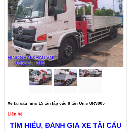
Xe tải cẩu hino 15 tấn lắp cẩu 8 tấn Unic URV805
Liên hệ
TÌM HIỂU,
ĐÁNH GIÁ XE TẢI CẨU