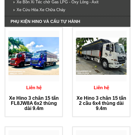
Xe Bồn Xi Téc chở Gas LPG - Oxy Lỏng - Axit
Xe Cứu Hỏa Xe Chữa Cháy
PHỤ KIỆN HINO VÀ CẨU TỰ HÀNH
Liên hệ
Liên hệ
Xe Hino 3 chân 15 tấn
Xe Hino 3 chân 15 tấn
FL8JW8A 6x2 thùng
2 cầu 6x4 thùng dài
dài 9.4m
9.4m