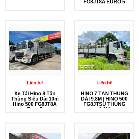
FG8JT8A EURO 5
Liên hệ
Liên hệ
Xe Tải Hino 8 Tấn
HINO 7 TẤN THÙNG
Thùng Siêu Dài 10m
DÀI 9.8M | HINO 500
Hino 500 FG8JT8A
FG8JTSU THÙNG
Euro 5
9.8M