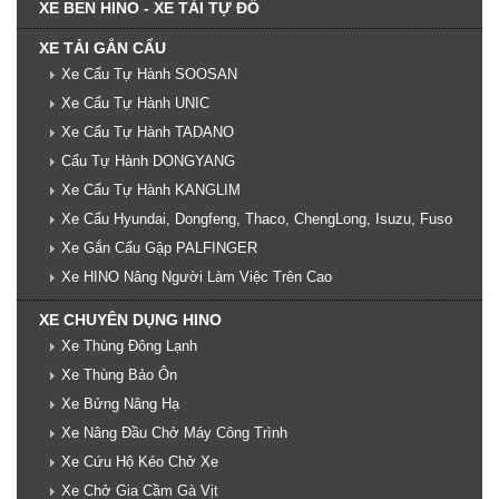
XE BEN HINO - XE TẢI TỰ ĐỔ
XE TẢI GẮN CẨU
Xe Cẩu Tự Hành SOOSAN
Xe Cẩu Tự Hành UNIC
Xe Cẩu Tự Hành TADANO
Cẩu Tự Hành DONGYANG
Xe Cẩu Tự Hành KANGLIM
Xe Cẩu Hyundai, Dongfeng, Thaco, ChengLong, Isuzu, Fuso
Xe Gắn Cẩu Gập PALFINGER
Xe HINO Nâng Người Làm Việc Trên Cao
XE CHUYÊN DỤNG HINO
Xe Thùng Đông Lạnh
Xe Thùng Bảo Ôn
Xe Bửng Nâng Hạ
Xe Nâng Đầu Chở Máy Công Trình
Xe Cứu Hộ Kéo Chở Xe
Xe Chở Gia Cầm Gà Vịt