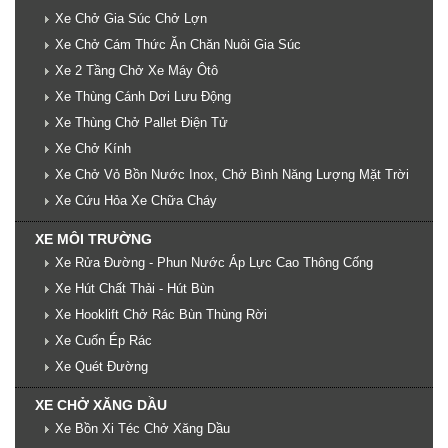
Xe Chở Gia Súc Chở Lợn
Xe Chở Cám Thức Ăn Chăn Nuôi Gia Súc
Xe 2 Tầng Chở Xe Máy Ôtô
Xe Thùng Cánh Dơi Lưu Động
Xe Thùng Chở Pallet Điện Tử
Xe Chở Kính
Xe Chở Vỏ Bồn Nước Inox, Chở Bình Năng Lượng Mặt Trời
Xe Cứu Hỏa Xe Chữa Cháy
XE MÔI TRƯỜNG
Xe Rửa Đường - Phun Nước Áp Lực Cao Thông Cống
Xe Hút Chất Thải - Hút Bùn
Xe Hooklift Chở Rác Bùn Thùng Rời
Xe Cuốn Ép Rác
Xe Quét Đường
XE CHỞ XĂNG DẦU
Xe Bồn Xi Téc Chở Xăng Dầu