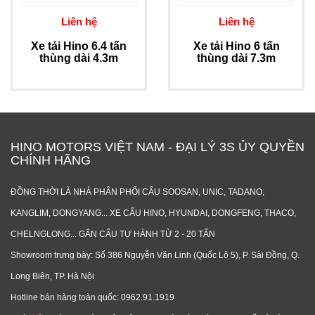
Liên hệ
Liên hệ
Xe tải Hino 6.4 tấn
Xe tải Hino 6 tấn
thùng dài 4.3m
thùng dài 7.3m
HINO MOTORS VIỆT NAM - ĐẠI LÝ 3S ỦY QUYỀN
CHÍNH HÃNG
ĐỒNG THỜI LÀ NHÀ PHÂN PHỐI CẨU SOOSAN, UNIC, TADANO,
KANGLIM, DONGYANG... XE CẨU HINO, HYUNDAI, DONGFENG, THACO,
CHELNGLONG... GẮN CẨU TỰ HÀNH TỪ 2 - 20 TẤN
Showroom trưng bày: Số 386 Nguyễn Văn Linh (Quốc Lộ 5), P. Sài Đồng, Q.
Long Biên, TP. Hà Nội
Hotline bán hàng toàn quốc: 0962.91.1919