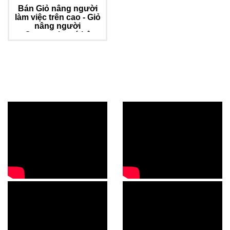
Bán Giỏ nâng người
làm việc trên cao - Giỏ
nâng người
Composite có hệ
thống xy lanh cân
bằng
Video