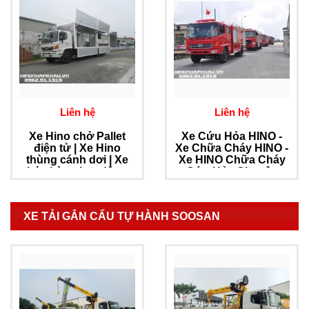
Liên hệ
Liên hệ
Xe Hino chở Pallet
Xe Cứu Hỏa HINO -
điện tử | Xe Hino
Xe Chữa Cháy HINO -
thùng cánh dơi | Xe
Xe HINO Chữa Cháy
bán hàng lưu động
Cứu Hỏa Chuyên
cánh dơi Hino
Dụng
XE TẢI GẮN CẨU TỰ HÀNH SOOSAN