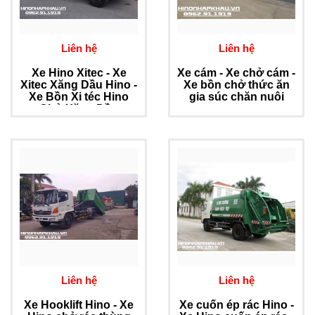
Liên hệ
Liên hệ
Xe Hino Xitec - Xe
Xe cám - Xe chở cám -
Xitec Xăng Dầu Hino -
Xe bồn chở thức ăn
Xe Bồn Xi téc Hino
gia súc chăn nuôi
Chở Xăng Dầu
Liên hệ
Liên hệ
Xe Hooklift Hino - Xe
Xe cuốn ép rác Hino -