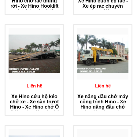
Hino chở rác thùng
Xe Hino cuốn ép rác -
rời - Xe Hino Hooklift
Xe ép rác chuyên
chở bùn rác thải
dụng Hino
chuyên dụng
Liên hệ
Liên hệ
Xe Hino cứu hộ kéo
Xe nâng đầu chở máy
chở xe - Xe sàn trượt
công trình Hino - Xe
Hino - Xe Hino chở Ô
Hino nâng đầu chở
tô Xe máy - Xe cứu hộ
máy - Xe phọc nâng
Cẩu
đầu Hino