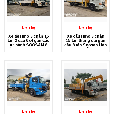
Liên hệ
Liên hệ
Xe tải Hino 3 chân 15
Xe cẩu Hino 3 chân
tấn 2 cầu 6x4 gắn cẩu
15 tấn thùng dài gắn
tự hành SOOSAN 8
cẩu 8 tấn Soosan Hàn
tấn - Model FM8JW7A
Quốc
Liên hệ
Liên hệ