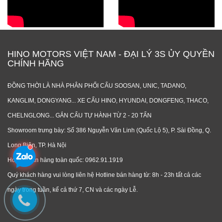
HINO MOTORS VIỆT NAM - ĐẠI LÝ 3S ỦY QUYỀN
CHÍNH HÃNG
ĐỒNG THỜI LÀ NHÀ PHÂN PHỐI CẨU SOOSAN, UNIC, TADANO,
KANGLIM, DONGYANG... XE CẨU HINO, HYUNDAI, DONGFENG, THACO,
CHELNGLONG... GẮN CẨU TỰ HÀNH TỪ 2 - 20 TẤN
Showroom trưng bày: Số 386 Nguyễn Văn Linh (Quốc Lộ 5), P. Sài Đồng, Q.
Long Biên, TP. Hà Nội
Hotline bán hàng toàn quốc: 0962.91.1919
Quý khách hàng vui lòng liên hệ Hotline bán hàng từ: 8h - 23h tất cả các
ngày trong tuần, kể cả thứ 7, CN và các ngày Lễ.