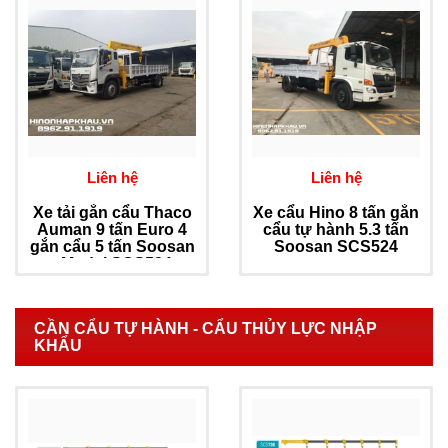
Liên hệ
Liên hệ
Xe tải gắn cẩu Thaco
Xe cẩu Hino 8 tấn gắn
Auman 9 tấn Euro 4
cẩu tự hành 5.3 tấn
gắn cẩu 5 tấn Soosan
Soosan SCS524
- Model SCS524
CẦN CẨU TỰ HÀNH - CẨU THỦY LỰC NHẬP
KHẨU