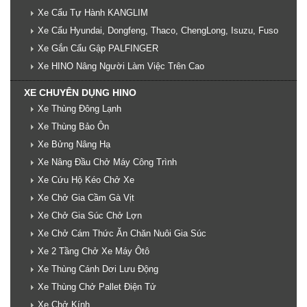
Xe Cẩu Tự Hành KANGLIM
Xe Cẩu Hyundai, Dongfeng, Thaco, ChengLong, Isuzu, Fuso
Xe Gắn Cẩu Gập PALFINGER
Xe HINO Nâng Người Làm Việc Trên Cao
XE CHUYÊN DỤNG HINO
Xe Thùng Đông Lạnh
Xe Thùng Bảo Ôn
Xe Bửng Nâng Hạ
Xe Nâng Đầu Chở Máy Công Trình
Xe Cứu Hộ Kéo Chở Xe
Xe Chở Gia Cầm Gà Vịt
Xe Chở Gia Súc Chở Lợn
Xe Chở Cám Thức Ăn Chăn Nuôi Gia Súc
Xe 2 Tầng Chở Xe Máy Ôtô
Xe Thùng Cánh Dơi Lưu Động
Xe Thùng Chở Pallet Điện Tử
Xe Chở Kính