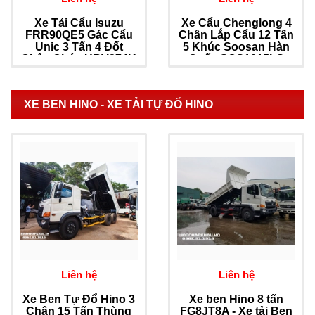
Xe Tải Cẩu Isuzu
Xe Cẩu Chenglong 4
FRR90QE5 Gác Cẩu
Chân Lắp Cẩu 12 Tấn
Unic 3 Tấn 4 Đốt
5 Khúc Soosan Hàn
Chân Chéo URV374K
Quốc SCS1015LS
XE BEN HINO - XE TẢI TỰ ĐỔ HINO
Liên hệ
Liên hệ
Xe Ben Tự Đổ Hino 3
Xe ben Hino 8 tấn
Chân 15 Tấn Thùng
FG8JT8A - Xe tải Ben