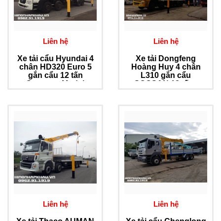
Liên hệ
Liên hệ
Xe tải cẩu Hyundai 4
Xe tải Dongfeng
chân HD320 Euro 5
Hoàng Huy 4 chân
gắn cẩu 12 tấn
L310 gắn cẩu
Soosan - Model
SOOSAN 12 tấn -
SCS1215LS
Model SCS1015LS
Liên hệ
Liên hệ