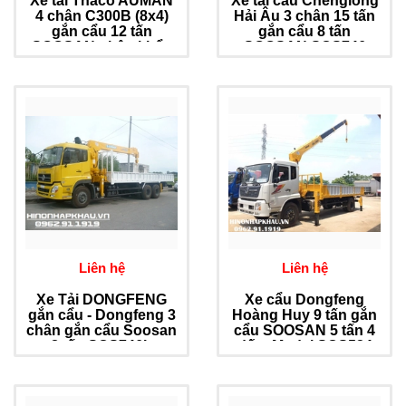
Xe tải Thaco AUMAN
Xe tải cẩu Chenglong
4 chân C300B (8x4)
Hải Âu 3 chân 15 tấn
gắn cẩu 12 tấn
gắn cẩu 8 tấn
SOOSAN nhập khẩu
SOOSAN SCS746
Hàn Quốc
Liên hệ
Liên hệ
Xe Tải DONGFENG
Xe cẩu Dongfeng
gắn cẩu - Dongfeng 3
Hoàng Huy 9 tấn gắn
chân gắn cẩu Soosan
cẩu SOOSAN 5 tấn 4
8 tấn SCS746L
đốt - Model SCS524