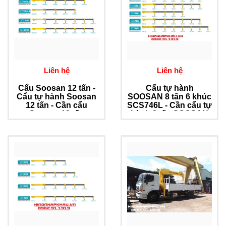
Liên hệ
Liên hệ
Cẩu Soosan 12 tấn -
Cẩu tự hành
Cẩu tự hành Soosan
SOOSAN 8 tấn 6 khúc
12 tấn - Cần cẩu
SCS746L - Cần cẩu tự
Soosan 12 tấn
hành 8 tấn SOOSAN
SCS1015LS
SCS746L