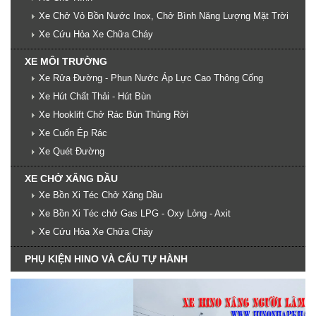
Xe Chở Vỏ Bồn Nước Inox, Chở Bình Năng Lượng Mặt Trời
Xe Cứu Hỏa Xe Chữa Cháy
XE MÔI TRƯỜNG
Xe Rửa Đường - Phun Nước Áp Lực Cao Thông Cống
Xe Hút Chất Thải - Hút Bùn
Xe Hooklift Chở Rác Bùn Thùng Rời
Xe Cuốn Ép Rác
Xe Quét Đường
XE CHỞ XĂNG DẦU
Xe Bồn Xi Téc Chở Xăng Dầu
Xe Bồn Xi Téc chở Gas LPG - Oxy Lỏng - Axit
Xe Cứu Hỏa Xe Chữa Cháy
PHỤ KIỆN HINO VÀ CẨU TỰ HÀNH