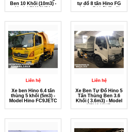
Ben 10 Khối (10m3) -
tự đổ 8 tấn Hino FG
Model FM8JN7A
thùng 7 khối (7m3)
Liên hệ
Liên hệ
Xe ben Hino 6.4 tấn
Xe Ben Tự Đổ Hino 5
thùng 5 khối (5m3) -
Tấn Thùng Ben 3.6
Model Hino FC9JETC
Khối ( 3.6m3) - Model
XZU342HD