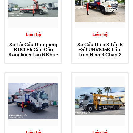
Liên hệ
Liên hệ
Xe Tải Cẩu Dongfeng
Xe Cẩu Unic 8 Tấn 5
B180 E5 Gắn Cẩu
Đốt URV805K Lắp
Kanglim 5 Tấn 6 Khúc
Trên Hino 3 Chân 2
KS1056
Cầu 6x4 FM8JW8A
Liên hệ
Liên hệ