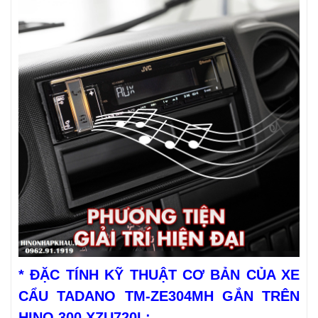
* ĐẶC TÍNH KỸ THUẬT CƠ BẢN CỦA XE
CẨU TADANO TM-ZE304MH GẮN TRÊN
HINO 300 XZU720L: