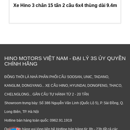
Xe Hino 3 chân 15 tấn 2 cầu 6x4 thùng dài 9.4m
HINO MOTORS VIỆT NAM - ĐẠI LÝ 3S ỦY QUYỀN
CHÍNH HÃNG
ĐỒNG THỜI LÀ NHÀ PHÂN PHỐI CẨU SOOSAN, UNIC, TADANO,
KANGLIM, DONGYANG... XE CẨU HINO, HYUNDAI, DONGFENG, THACO,
CHELNGLONG... GẮN CẨU TỰ HÀNH TỪ 2 - 20 TẤN
Showroom trưng bày: Số 386 Nguyễn Văn Linh (Quốc Lộ 5), P. Sài Đồng, Q.
Long Biên, TP. Hà Nội
Hotline bán hàng toàn quốc: 0962.91.1919
Quý khách hàng vui lòng liên hệ Hotline bán hàng từ: 8h - 23h tất cả các