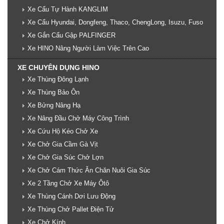
Xe Cẩu Tự Hành KANGLIM
Xe Cẩu Hyundai, Dongfeng, Thaco, ChengLong, Isuzu, Fuso
Xe Gắn Cẩu Gập PALFINGER
Xe HINO Nâng Người Làm Việc Trên Cao
XE CHUYÊN DỤNG HINO
Xe Thùng Đông Lạnh
Xe Thùng Bảo Ôn
Xe Bửng Nâng Hạ
Xe Nâng Đầu Chở Máy Công Trình
Xe Cứu Hộ Kéo Chở Xe
Xe Chở Gia Cầm Gà Vịt
Xe Chở Gia Súc Chở Lợn
Xe Chở Cám Thức Ăn Chăn Nuôi Gia Súc
Xe 2 Tầng Chở Xe Máy Ôtô
Xe Thùng Cánh Dơi Lưu Động
Xe Thùng Chở Pallet Điện Tử
Xe Chở Kính