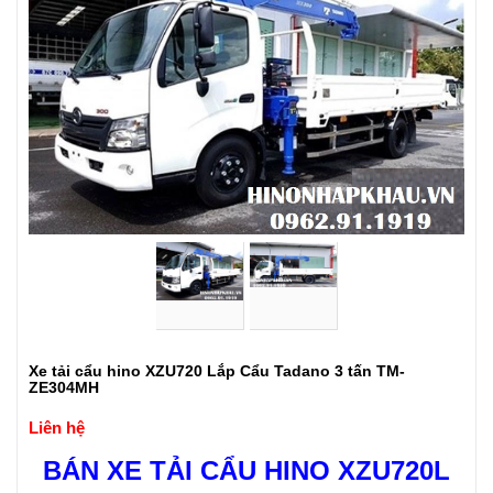
Xe tải cẩu hino XZU720 Lắp Cẩu Tadano 3 tấn TM-
ZE304MH
Liên hệ
BÁN XE TẢI CẨU HINO XZU720L