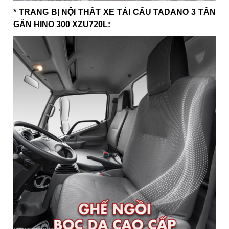
* TRANG BỊ NỘI THẤT XE TẢI CẨU TADANO 3 TẤN
GẮN HINO 300 XZU720L: