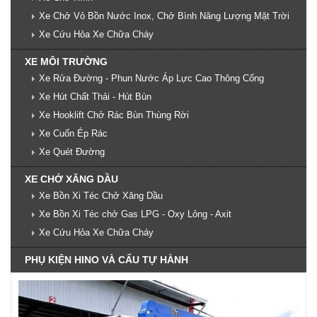
Xe Chở Vỏ Bồn Nước Inox, Chở Bình Năng Lượng Mặt Trời
Xe Cứu Hỏa Xe Chữa Cháy
XE MÔI TRƯỜNG
Xe Rửa Đường - Phun Nước Áp Lực Cao Thông Cống
Xe Hút Chất Thải - Hút Bùn
Xe Hooklift Chở Rác Bùn Thùng Rời
Xe Cuốn Ép Rác
Xe Quét Đường
XE CHỞ XĂNG DẦU
Xe Bồn Xi Téc Chở Xăng Dầu
Xe Bồn Xi Téc chở Gas LPG - Oxy Lỏng - Axit
Xe Cứu Hỏa Xe Chữa Cháy
PHỤ KIỆN HINO VÀ CẨU TỰ HÀNH