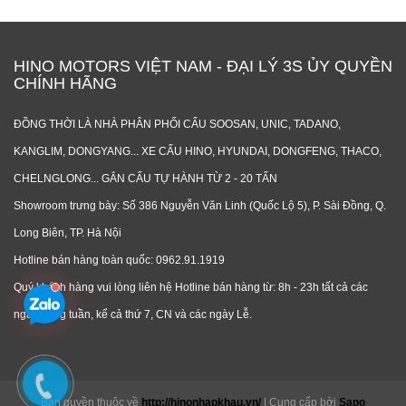
HINO MOTORS VIỆT NAM - ĐẠI LÝ 3S ỦY QUYỀN
CHÍNH HÃNG
ĐỒNG THỜI LÀ NHÀ PHÂN PHỐI CẨU SOOSAN, UNIC, TADANO,
KANGLIM, DONGYANG... XE CẨU HINO, HYUNDAI, DONGFENG, THACO,
CHELNGLONG... GẮN CẨU TỰ HÀNH TỪ 2 - 20 TẤN
Showroom trưng bày: Số 386 Nguyễn Văn Linh (Quốc Lộ 5), P. Sài Đồng, Q.
Long Biên, TP. Hà Nội
Hotline bán hàng toàn quốc: 0962.91.1919
Quý khách hàng vui lòng liên hệ Hotline bán hàng từ: 8h - 23h tất cả các
ngày trong tuần, kể cả thứ 7, CN và các ngày Lễ.
Bản quyền thuộc về
http://hinonhapkhau.vn/
|
Cung cấp bởi
Sapo