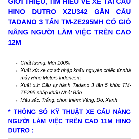
GIỚI THIỆU, TÌM HIỂU VỀ XE TẢI CẨU
HINO DUTRO XZU342 GẮN CẨU
TADANO 3 TẤN TM-ZE295MH CÓ GIỎ
NÂNG NGƯỜI LÀM VIỆC TRÊN CAO
12M
Chất lượng: Mới 100%
Xuất xứ: xe cơ sở nhập khẩu nguyên chiếc từ nhà
máy Hino Motors Indonesia
Xuất xứ: Cẩu tự hành Tadano 3 tấn 5 khúc TM-
ZE295 nhập khẩu Nhật Bản.
Màu sắc: Trắng, chọn thêm: Vàng, Đỏ, Xanh
* THÔNG SỐ KỸ THUẬT XE CẨU NÂNG
NGƯỜI LÀM VIỆC TRÊN CAO 11M HINO
DUTRO :