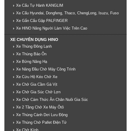
Xe Cẩu Tự Hành KANGLIM
Xe Cẩu Hyundai, Dongfeng, Thaco, ChengLong, Isuzu, Fuso
Xe Gắn Cẩu Gập PALFINGER
Xe HINO Nâng Người Làm Việc Trên Cao
XE CHUYÊN DỤNG HINO
Xe Thùng Đông Lạnh
Xe Thùng Bảo Ôn
Xe Bửng Nâng Hạ
Xe Nâng Đầu Chở Máy Công Trình
Xe Cứu Hộ Kéo Chở Xe
Xe Chở Gia Cầm Gà Vịt
Xe Chở Gia Súc Chở Lợn
Xe Chở Cám Thức Ăn Chăn Nuôi Gia Súc
Xe 2 Tầng Chở Xe Máy Ôtô
Xe Thùng Cánh Dơi Lưu Động
Xe Thùng Chở Pallet Điện Tử
Xe Chở Kính