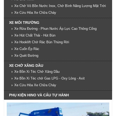
Xe Chở Vỏ Bồn Nước Inox, Chở Bình Năng Lượng Mặt Trời
Xe Cứu Hỏa Xe Chữa Cháy
XE MÔI TRƯỜNG
Xe Rửa Đường - Phun Nước Áp Lực Cao Thông Cống
Xe Hút Chất Thải - Hút Bùn
Xe Hooklift Chở Rác Bùn Thùng Rời
Xe Cuốn Ép Rác
Xe Quét Đường
XE CHỞ XĂNG DẦU
Xe Bồn Xi Téc Chở Xăng Dầu
Xe Bồn Xi Téc chở Gas LPG - Oxy Lỏng - Axit
Xe Cứu Hỏa Xe Chữa Cháy
PHỤ KIỆN HINO VÀ CẨU TỰ HÀNH