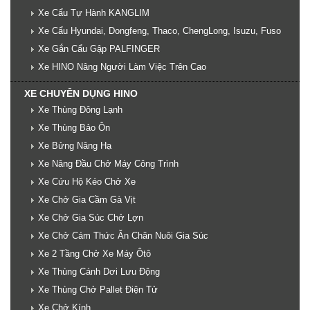
Xe Cẩu Tự Hành KANGLIM
Xe Cẩu Hyundai, Dongfeng, Thaco, ChengLong, Isuzu, Fuso
Xe Gắn Cẩu Gập PALFINGER
Xe HINO Nâng Người Làm Việc Trên Cao
XE CHUYÊN DỤNG HINO
Xe Thùng Đông Lạnh
Xe Thùng Bảo Ôn
Xe Bửng Nâng Hạ
Xe Nâng Đầu Chở Máy Công Trình
Xe Cứu Hộ Kéo Chở Xe
Xe Chở Gia Cầm Gà Vịt
Xe Chở Gia Súc Chở Lợn
Xe Chở Cám Thức Ăn Chăn Nuôi Gia Súc
Xe 2 Tầng Chở Xe Máy Ôtô
Xe Thùng Cánh Dơi Lưu Động
Xe Thùng Chở Pallet Điện Tử
Xe Chở Kính