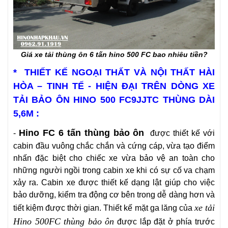
Giá xe tải thùng ôn 6 tấn hino 500 FC bao nhiêu tiền?
* THIẾT KẾ NGOẠI THẤT VÀ NỘI THẤT HÀI
HÒA – TINH TẾ - HIỆN ĐẠI TRÊN DÒNG XE
TẢI BẢO ÔN HINO 500 FC9JJTC THÙNG DÀI
5,6M :
Hino FC 6 tấn thùng bảo ôn
-
được thiết kế với
cabin đầu vuông chắc chắn và cứng cáp, vừa tạo điểm
nhấn đặc biệt cho chiếc xe vừa bảo vệ an toàn cho
những người ngồi trong cabin xe khi có sự cố va chạm
xảy ra. Cabin xe được thiết kế dạng lật giúp cho việc
bảo dưỡng, kiểm tra động cơ bên trong dễ dàng hơn và
xe tải
tiết kiệm được thời gian. Thiết kế mặt ga lăng của
Hino 500FC thùng bảo ôn
được lắp đặt ở phía trước