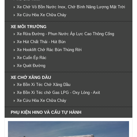
Xe Chở Vỏ Bồn Nước Inox, Chở Bình Năng Lượng Mặt Trời
Xe Cứu Hỏa Xe Chữa Cháy
XE MÔI TRƯỜNG
Xe Rửa Đường - Phun Nước Áp Lực Cao Thông Cống
Xe Hút Chất Thải - Hút Bùn
Xe Hooklift Chở Rác Bùn Thùng Rời
Xe Cuốn Ép Rác
Xe Quét Đường
XE CHỞ XĂNG DẦU
Xe Bồn Xi Téc Chở Xăng Dầu
Xe Bồn Xi Téc chở Gas LPG - Oxy Lỏng - Axit
Xe Cứu Hỏa Xe Chữa Cháy
PHỤ KIỆN HINO VÀ CẨU TỰ HÀNH