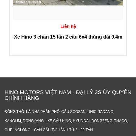
Liên hệ
Xe Hino 3 chân 15 tấn 2 cầu 6x4 thùng dài 9.4m
HINO MOTORS VIỆT NAM - ĐẠI LÝ 3S ỦY QUYỀN
CHÍNH HÃNG
ĐỒNG THỜI LÀ NHÀ PHÂN PHỐI CẨU SOOSAN, UNIC, TADANO,
KANGLIM, DONGYANG... XE CẨU HINO, HYUNDAI, DONGFENG, THACO,
CHELNGLONG... GẮN CẨU TỰ HÀNH TỪ 2 - 20 TẤN