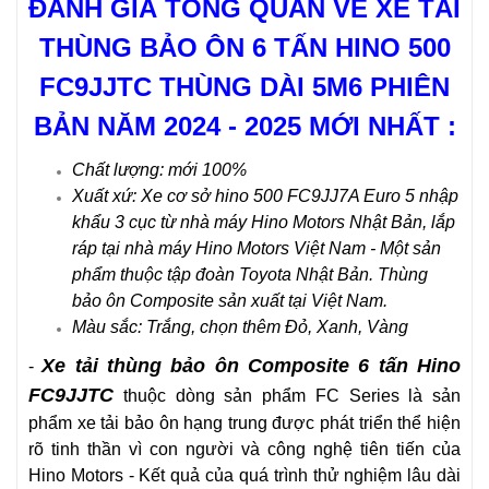
ĐÁNH GIÁ TỔNG QUAN VỀ XE TẢI
THÙNG BẢO ÔN 6 TẤN HINO 500
FC9JJTC THÙNG DÀI 5M6
PHIÊN
BẢN NĂM 2024 - 2025 MỚI NHẤT :
Chất lượng: mới 100%
Xuất xứ: Xe cơ sở hino 500 FC9JJ7A Euro 5 nhập
khẩu 3 cục từ nhà máy Hino Motors Nhật Bản, lắp
ráp tại nhà máy Hino Motors Việt Nam - Một sản
phẩm thuộc tập đoàn Toyota Nhật Bản. Thùng
bảo ôn Composite sản xuất tại Việt Nam.
Màu sắc: Trắng, chọn thêm Đỏ, Xanh, Vàng
Xe tải thùng bảo ôn Composite 6 tấn Hino
-
FC9JJTC
thuộc dòng sản phẩm FC Series là sản
phẩm xe tải bảo ôn hạng trung được phát triển thể hiện
rõ tinh thần vì con người và công nghệ tiên tiến của
Hino Motors - Kết quả của quá trình thử nghiệm lâu dài