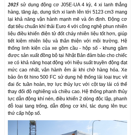
2025
sử dụng động cơ J05E-UA 4 kỳ, 4 xi lanh thẳng
hàng, tăng áp, dung tích xi lanh lên tới 5123 cm3 mang
lại khả năng vận hành mạnh mẽ và ổn định. Động cơ
đạt tiêu chuẩn khí thải Euro 4 với công nghệ phun nhiên
liệu điều khiển điện tử đốt cháy nhiên liệu tốt hơn, giúp
tiết kiệm nhiên liệu và thân thiện với môi trường. Hệ
thống linh kiện của xe gồm cầu - hộp số - khung gầm
được sản xuất đồng bộ tại Nhật Bản đảm bảo cho chiếc
xe có khả năng hoạt động với hiệu suất truyền động đạt
mức cao nhất, vận hành êm ái khi chở hàng hóa. Xe
bảo ôn 6t hino 500 FC sử dụng hệ thống lái loại trục vít
đai ốc tuần hoàn, trợ lực thủy lực với cột tay lái có thể
thay đổi độ nghiêng và chiều cao. Hệ thống phanh thủy
lực dẫn động khí nén, điều khiển 2 dòng độc lập, phanh
đỗ loại tang trống, dẫn động cơ khí, tác dụng lên trục
thứ cấp hộp số.