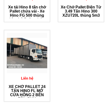
Xe tải Hino 8 tấn chở
Xe Chở Pallet Điện Tử
Pallet chứa vải - Xe
3.49 Tấn Hino 300
Hino FG 500 thùng
XZU720L thùng 5m3
kín chở Pallet chứa
vải dài 7.2m
Liên hệ
XE CHỞ PALLET 24
TẤN HINO FL MỞ
CỬA HÔNG 2 BÊN
TÀI - PHỤ