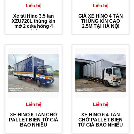
Liên hệ
Liên hệ
Xe tải Hino 3,5 tấn
GIÁ XE HINO 4 TẤN
XZU720L thùng kín
THÙNG KÍN CAO
mở 2 cửa hông 4
2.5M TẠI HÀ NỘI
cánh
Liên hệ
Liên hệ
XE HINO 6 TẤN CHỞ
XE HINO 6.4 TẤN
PALLET ĐIỆN TỬ GIÁ
CHỞ PALLET ĐIỆN
BAO NHIÊU
TỬ GIÁ BAO NHIÊU