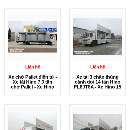
Liên hệ
Liên hệ
Xe chở Pallet điện tử -
Xe tải 3 chân thùng
Xe tải Hino 7,3 tấn
cánh dơi 14 tấn Hino
chở Pallet - Xe Hino
FL8JT8A - Xe Hino 15
FG8JP8A chở Pallet
tấn thùng kín cánh
điện tử dài 8,5 m
dơi dài 9.2m