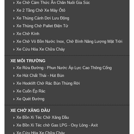
Xe Chở Cám Thức Ăn Chăn Nuôi Gia Súc
Xe 2 Tầng Chở Xe Máy Ôtô
Xe Thùng Cánh Dơi Lưu Động
Xe Thùng Chở Pallet Điện Tử
Xe Chở Kính
Xe Chở Vỏ Bồn Nước Inox, Chở Bình Năng Lượng Mặt Trời
Xe Cứu Hỏa Xe Chữa Cháy
XE MÔI TRƯỜNG
Xe Rửa Đường - Phun Nước Áp Lực Cao Thông Cống
Xe Hút Chất Thải - Hút Bùn
Xe Hooklift Chở Rác Bùn Thùng Rời
Xe Cuốn Ép Rác
Xe Quét Đường
XE CHỞ XĂNG DẦU
Xe Bồn Xi Téc Chở Xăng Dầu
Xe Bồn Xi Téc chở Gas LPG - Oxy Lỏng - Axit
Xe Cứu Hỏa Xe Chữa Cháy