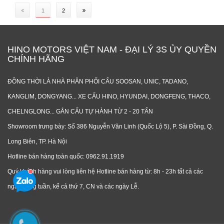
(current)
1
2
HINO MOTORS VIỆT NAM - ĐẠI LÝ 3S ỦY QUYỀN
CHÍNH HÃNG
ĐỒNG THỜI LÀ NHÀ PHÂN PHỐI CẨU SOOSAN, UNIC, TADANO,
KANGLIM, DONGYANG... XE CẨU HINO, HYUNDAI, DONGFENG, THACO,
CHELNGLONG... GẮN CẨU TỰ HÀNH TỪ 2 - 20 TẤN
Showroom trưng bày: Số 386 Nguyễn Văn Linh (Quốc Lộ 5), P. Sài Đồng, Q.
Long Biên, TP. Hà Nội
Hotline bán hàng toàn quốc: 0962.91.1919
Quý khách hàng vui lòng liên hệ Hotline bán hàng từ: 8h - 23h tất cả các
ngày trong tuần, kể cả thứ 7, CN và các ngày Lễ.