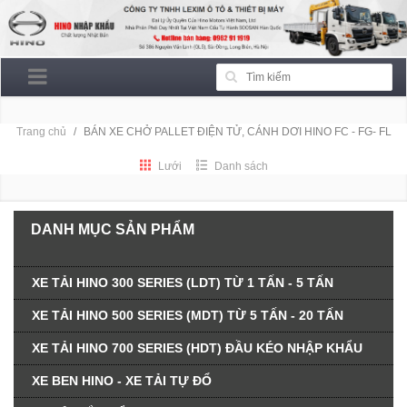
Trang chủ
BÁN XE CHỞ PALLET ĐIỆN TỬ, CÁNH DƠI HINO FC - FG- FL
Lưới
Danh sách
DANH MỤC SẢN PHẨM
XE TẢI HINO 300 SERIES (LDT) TỪ 1 TẤN - 5 TẤN
XE TẢI HINO 500 SERIES (MDT) TỪ 5 TẤN - 20 TẤN
XE TẢI HINO 700 SERIES (HDT) ĐẦU KÉO NHẬP KHẨU
XE BEN HINO - XE TẢI TỰ ĐỔ