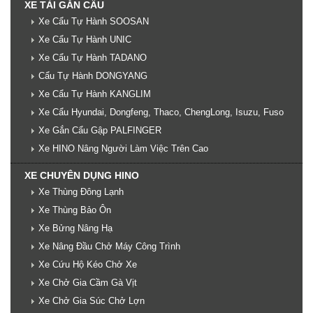
XE TẢI GẮN CẨU
Xe Cẩu Tự Hành SOOSAN
Xe Cẩu Tự Hành UNIC
Xe Cẩu Tự Hành TADANO
Cẩu Tự Hành DONGYANG
Xe Cẩu Tự Hành KANGLIM
Xe Cẩu Hyundai, Dongfeng, Thaco, ChengLong, Isuzu, Fuso
Xe Gắn Cẩu Gập PALFINGER
Xe HINO Nâng Người Làm Việc Trên Cao
XE CHUYÊN DỤNG HINO
Xe Thùng Đông Lạnh
Xe Thùng Bảo Ôn
Xe Bửng Nâng Hạ
Xe Nâng Đầu Chở Máy Công Trình
Xe Cứu Hộ Kéo Chở Xe
Xe Chở Gia Cầm Gà Vịt
Xe Chở Gia Súc Chở Lợn