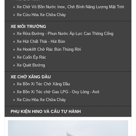
Xe Chở Vỏ Bồn Nước Inox, Chở Bình Năng Lượng Mặt Trời
Xe Cứu Hỏa Xe Chữa Cháy
XE MÔI TRƯỜNG
Xe Rửa Đường - Phun Nước Áp Lực Cao Thông Cống
Xe Hút Chất Thải - Hút Bùn
Xe Hooklift Chở Rác Bùn Thùng Rời
Xe Cuốn Ép Rác
Xe Quét Đường
XE CHỞ XĂNG DẦU
Xe Bồn Xi Téc Chở Xăng Dầu
Xe Bồn Xi Téc chở Gas LPG - Oxy Lỏng - Axit
Xe Cứu Hỏa Xe Chữa Cháy
PHỤ KIỆN HINO VÀ CẨU TỰ HÀNH