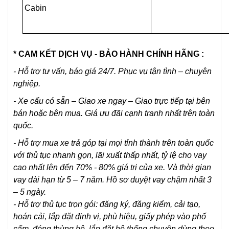
Cabin
* CAM KẾT DỊCH VỤ - BẢO HÀNH CHÍNH HÃNG :
- Hỗ trợ tư vấn, báo giá 24/7. Phục vụ tận tình – chuyên
nghiệp.
- Xe cẩu có sẵn – Giao xe ngay – Giao trực tiếp tại bên
bán hoặc bên mua. Giá ưu đãi cạnh tranh nhất trên toàn
quốc.
- Hỗ trợ mua xe trả góp tại mọi tỉnh thành trên toàn quốc
với thủ tục nhanh gọn, lãi xuất thấp nhất, tỷ lệ cho vay
cao nhất lên đến 70% - 80% giá trị của xe. Và thời gian
vay dài hạn từ 5 – 7 năm. Hồ sơ duyệt vay chậm nhất 3
– 5 ngày.
- Hỗ trợ thủ tục trọn gói: đăng ký, đăng kiểm, cải tạo,
hoán cải, lắp đặt định vị, phù hiệu, giấy phép vào phố
cấm, đóng thùng bệ, lắp đặt hệ thống chuyên dùng theo