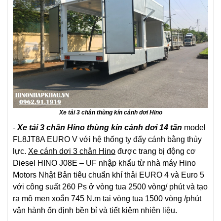
Xe tải 3 chân thùng kín cánh dơi Hino
-
Xe tải 3 chân Hino thùng kín cánh dơi 14 tấn
model
FL8JT8A EURO V với hệ thống ty đẩy cánh bằng thủy
lực.
Xe cánh dơi 3 chân Hino
được trang bị động cơ
Diesel HINO J08E – UF nhập khẩu từ nhà máy Hino
Motors Nhật Bản tiêu chuẩn khí thải EURO 4 và Euro 5
với công suất
260 Ps
ở vòng tua 2500 vòng/ phút và tạo
ra mô men xoắn
745
N.m tại vòng tua
1500
vòng /phút
vận hành ổn định bền bỉ và tiết kiệm nhiên liệu.