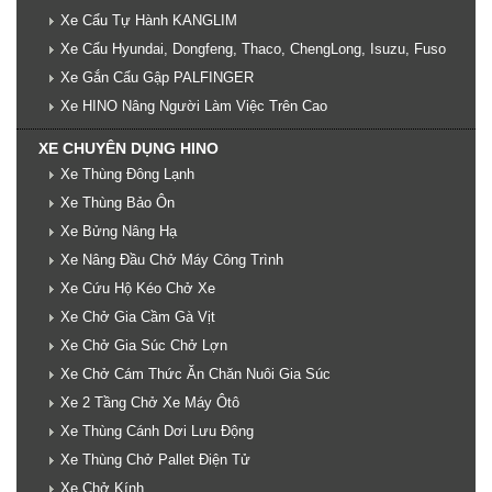
Xe Cẩu Tự Hành KANGLIM
Xe Cẩu Hyundai, Dongfeng, Thaco, ChengLong, Isuzu, Fuso
Xe Gắn Cẩu Gập PALFINGER
Xe HINO Nâng Người Làm Việc Trên Cao
XE CHUYÊN DỤNG HINO
Xe Thùng Đông Lạnh
Xe Thùng Bảo Ôn
Xe Bửng Nâng Hạ
Xe Nâng Đầu Chở Máy Công Trình
Xe Cứu Hộ Kéo Chở Xe
Xe Chở Gia Cầm Gà Vịt
Xe Chở Gia Súc Chở Lợn
Xe Chở Cám Thức Ăn Chăn Nuôi Gia Súc
Xe 2 Tầng Chở Xe Máy Ôtô
Xe Thùng Cánh Dơi Lưu Động
Xe Thùng Chở Pallet Điện Tử
Xe Chở Kính