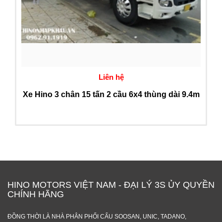
Liên hệ
Xe Hino 3 chân 15 tấn 2 cầu 6x4 thùng dài 9.4m
HINO MOTORS VIỆT NAM - ĐẠI LÝ 3S ỦY QUYỀN
CHÍNH HÃNG
ĐỒNG THỜI LÀ NHÀ PHÂN PHỐI CẨU SOOSAN, UNIC, TADANO,