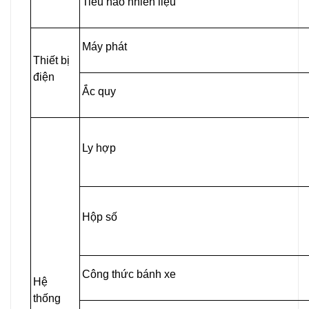
Tiêu hao nhiên liệu
Máy phát
Thiết bị
điện
Ắc quy
Ly hợp
Hộp số
Công thức bánh xe
Hệ
thống