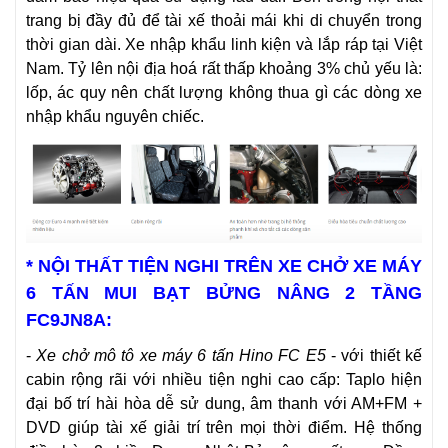
trang bị đầy đủ để tài xế thoải mái khi di chuyển trong
thời gian dài. Xe nhập khẩu linh kiện và lắp ráp tại Việt
Nam. Tỷ lên nội địa hoá rất thấp khoảng 3% chủ yếu là:
lốp, ác quy nên chất lượng không thua gì các dòng xe
nhập khẩu nguyên chiếc.
*
NỘI THẤT TIỆN NGHI TRÊN XE CHỞ XE MÁY
6 TẤN MUI BẠT BỬNG NÂNG 2 TẦNG
FC9JN8A
:
-
Xe chở mô tô xe máy 6 tấn Hino FC E5
- với thiết kế
cabin rộng rãi với nhiều tiện nghi cao cấp: Taplo hiện
đại bố trí hài hòa dễ sử dung, âm thanh với AM+FM +
DVD giúp tài xế giải trí trên mọi thời điểm. Hệ thống