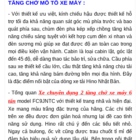
TẦNG CHỞ MÔ TÔ XE MÁY :
- Với thiết kế ưu việt, kính chiếu hậu được thiết kế hỗ
trợ tối đa khả năng quan sát góc mù phía trước và bao
quát phía sau, chùm đèn pha kép xếp chồng tăng khả
năng chiếu sáng tuyệt vời kết hợp cụm đèn xi nhan và
đèn sương mù giúp xe đạt được độ an toàn cao trong
mọi điều kiện vận hành. Cabin là loại cabin lật, góc lật
đến 45 độ, dễ dàng thao tác bảo trì, sửa chữa. Cầu phía
sau xe thiết kế cầu lớn, cầu thật tăng khả năng chịu tải
cao, tăng khả năng bám đường trên mọi địa hình. Đây
là đặc điểm nổi bật của dòng xe tải Hino Nhật Bản.
Xe chuyên dụng 2 tầng chở xe máy 6
- Tổng quan
tấn
model FC9JNTC với thiết kế trang nhã và hiện đại.
Xe mang màu trắng đặc trưng của hãng. Các chi tiết
trên xe đều được đơn giản hoá nhưng lại đề cao tính
năng sử dụng. Hino rất chú ý đến các tiểu tiết nhỏ.
Ngay cả bulong, ốc vít cũng được trau chuốt tỉ mỉ để
đảm bảo hiệu quả sử dụng lâu dài. Bên trong nội thất