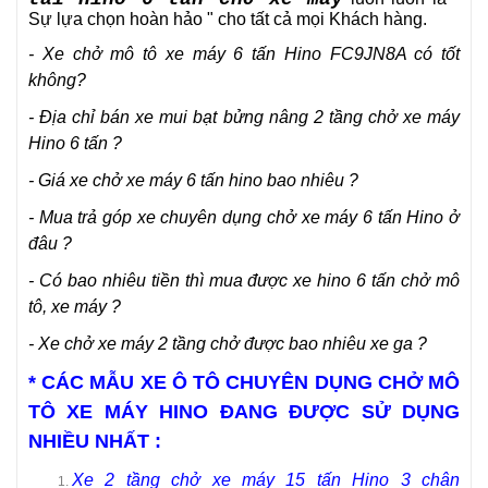
Sự lựa chọn hoàn hảo
" cho tất cả mọi Khách hàng.
- Xe chở mô tô xe máy 6 tấn Hino FC9JN8A có tốt
không?
- Địa chỉ bán xe mui bạt bửng nâng 2 tầng chở xe máy
Hino 6 tấn ?
- Giá xe chở xe máy 6 tấn hino bao nhiêu ?
- Mua trả góp xe chuyên dụng chở xe máy 6 tấn Hino ở
đâu ?
- Có bao nhiêu tiền thì mua được xe hino 6 tấn chở mô
tô, xe máy ?
- Xe chở xe máy 2 tầng chở được bao nhiêu xe ga ?
* CÁC MẪU XE Ô TÔ CHUYÊN DỤNG CHỞ MÔ
TÔ XE MÁY HINO ĐANG ĐƯỢC SỬ DỤNG
NHIỀU NHẤT :
Xe 2 tầng chở xe máy 15 tấn Hino 3 chân