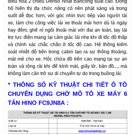
điều hòa 2 chiều Denso Nhật Bảncông suất cao. Đồng
hồ hiển thị đa chức năng có nền phát sáng và trong
suốt dễ đọc hơn, với góc nhìn trực tiếp vào người lái
xe, làm cho công việc lái xe thoải mái hơn dù là ngày
hay đêm, ghế nỉ ngồi thoải mái với đai an toàn, tay lái
trợ lực điện mang lại cảm giác lái nhẹ khi đi tốc độ thấp
và chính xác chắc chắn ở tốc độ cao. Hệ thống kiểm
soát nhiệt độ bên trong cabin tạo ra sự thông thoáng,
mát mẻ cho xe. Hộc chứa đồ trên cao mang lại sự an
toàn và rộng rải khi để kính mát, giấy tờ, bản đồ..., mà
không làm cản trở sự di chuyển tự do trong buồng lái.
*
THÔNG SỐ KỸ THUẬT CHI TIẾT Ô TÔ
CHUYÊN DỤNG CHỞ MÔ TÔ XE MÁY 6
TẤN HINO FC9JN8A
: