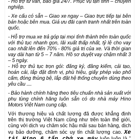
- Hỗ trợ tư vấn, báo giá 24/7. Phục vụ tận tình – chuyên
nghiệp.
- Xe cẩu có sẵn – Giao xe ngay – Giao trực tiếp tại bên
bán hoặc bên mua. Giá ưu đãi cạnh tranh nhất trên toàn
quốc.
- Hỗ trợ mua xe trả góp tại mọi tỉnh thành trên toàn quốc
với thủ tục nhanh gọn, lãi xuất thấp nhất, tỷ lệ cho vay
cao nhất lên đến 70% - 80% giá trị của xe. Và thời gian
vay dài hạn từ 5 – 7 năm. Hồ sơ duyệt vay chậm nhất 3
– 5 ngày.
- Hỗ trợ thủ tục trọn gói: đăng ký, đăng kiểm, cải tạo,
hoán cải, lắp đặt định vị, phù hiệu, giấy phép vào phố
cấm, đóng thùng bệ, lắp đặt hệ thống chuyên dùng theo
yêu cầu ....
- Bảo hành chính hãng theo tiêu chuẩn nhà sản xuất với
phụ tùng chính hãng luôn sẵn có do nhà máy Hino
Motors Việt Nam cung cấp.
Với thương hiệu và chất lượng đã được khẳng định
trên thị trường Việt Nam cũng như trên toàn thế giới,
cùng với dịch vụ chăm sóc hậu mãi sau bán hàng, dịch
Xe
vụ bảo dưỡng, chăm sóc uy tín chất lượng cao.
tải Hino 6 tấn chở xe máy
luôn luôn là "