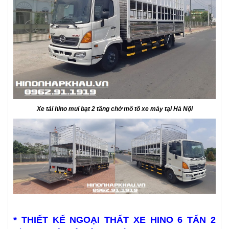
Xe tải hino mui bạt 2 tầng chở mô tô xe máy tại Hà Nội
* THIẾT KẾ NGOẠI THẤT XE HINO 6 TẤN 2