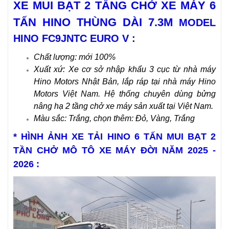
XE MUI BẠT 2 TẦNG CHỞ XE MÁY 6
TẤN HINO
THÙNG DÀI 7.3M
MODEL
HINO FC9JNTC EURO V :
Chất lượng: mới 100%
Xuất xứ: Xe cơ sở nhập khẩu 3 cục từ nhà máy
Hino Motors Nhật Bản, lắp ráp tại nhà máy Hino
Motors Việt Nam. Hệ thống chuyên dùng bửng
nâng hạ 2 tầng chở xe máy sản xuất tại Việt Nam.
Màu sắc: Trắng, chọn thêm: Đỏ, Vàng, Trắng
* HÌNH ẢNH XE TẢI HINO 6 TẤN MUI BẠT 2
TẦN CHỞ MÔ TÔ XE MÁY ĐỜI NĂM 2025 -
2026 :