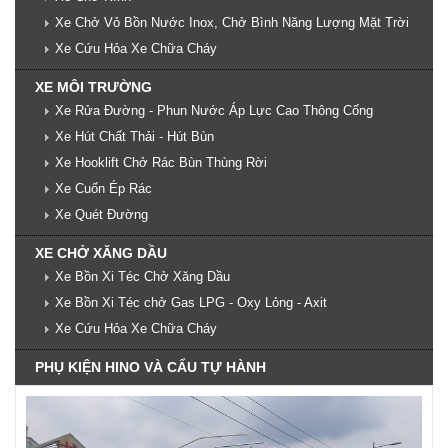
Xe Chở Vỏ Bồn Nước Inox, Chở Bình Năng Lượng Mặt Trời
Xe Cứu Hỏa Xe Chữa Cháy
XE MÔI TRƯỜNG
Xe Rửa Đường - Phun Nước Áp Lực Cao Thông Cống
Xe Hút Chất Thải - Hút Bùn
Xe Hooklift Chở Rác Bùn Thùng Rời
Xe Cuốn Ép Rác
Xe Quét Đường
XE CHỞ XĂNG DẦU
Xe Bồn Xi Téc Chở Xăng Dầu
Xe Bồn Xi Téc chở Gas LPG - Oxy Lỏng - Axit
Xe Cứu Hỏa Xe Chữa Cháy
PHỤ KIỆN HINO VÀ CẨU TỰ HÀNH