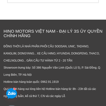
HINO MOTORS VIỆT NAM - ĐẠI LÝ 3S ỦY QUYỀN
CHÍNH HÃNG
ĐỒNG THỜI LÀ NHÀ PHÂN PHỐI CẨU SOOSAN, UNIC, TADANO,
KANGLIM, DONGYANG... XE CẨU HINO, HYUNDAI, DONGFENG, THACO,
CHELNGLONG... GẮN CẨU TỰ HÀNH TỪ 2 - 20 TẤN
Showroom trưng bày: Số 386 Nguyễn Văn Linh (Quốc Lộ 5), P. Sài Đồng, Q.
Long Biên, TP. Hà Nội
Hotline bán hàng toàn quốc: 0962.91.1919
Quý khách hàng vui lòng liên hệ Hotline bán hàng từ: 8h - 23h tất cả các
ngày trong tuần, kể cả thứ 7, CN và các ngày Lễ.