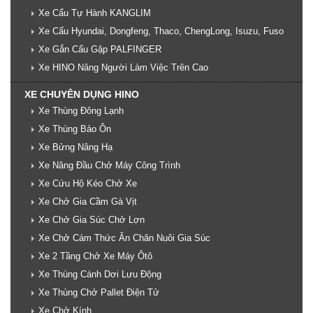
Xe Cẩu Tự Hành KANGLIM
Xe Cẩu Hyundai, Dongfeng, Thaco, ChengLong, Isuzu, Fuso
Xe Gắn Cẩu Gập PALFINGER
Xe HINO Nâng Người Làm Việc Trên Cao
XE CHUYÊN DỤNG HINO
Xe Thùng Đông Lạnh
Xe Thùng Bảo Ôn
Xe Bửng Nâng Hạ
Xe Nâng Đầu Chở Máy Công Trình
Xe Cứu Hộ Kéo Chở Xe
Xe Chở Gia Cầm Gà Vịt
Xe Chở Gia Súc Chở Lợn
Xe Chở Cám Thức Ăn Chăn Nuôi Gia Súc
Xe 2 Tầng Chở Xe Máy Ôtô
Xe Thùng Cánh Dơi Lưu Động
Xe Thùng Chở Pallet Điện Tử
Xe Chở Kính