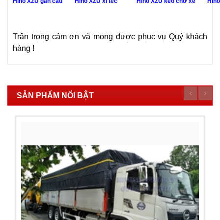
Hino XZU gắn cẩu
Hino XZU xi téc
Hino XZU kéo chở xe
Hino
Trân trọng cảm ơn và mong được phục vụ Quý khách
hàng !
SẢN PHẨM NỔI BẬT