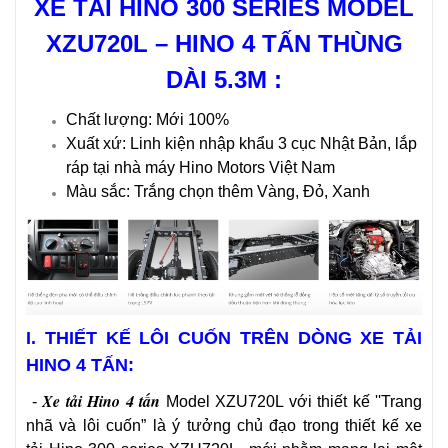
XE TẢI HINO 300
SERIES MODEL
XZU720L
–
HINO 4 TẤN
THÙNG
DÀI 5.3M :
Chất lượng: Mới 100%
Xuất xứ: Linh kiện nhập khẩu 3 cục Nhật Bản, lắp
ráp tại nhà máy Hino Motors Việt Nam
Màu sắc: Trắng chọn thêm Vàng, Đỏ, Xanh
I. THIẾT KẾ LÔI CUỐN TRÊN DÒNG XE TẢI
HINO 4 TẤN:
Xe tải Hino 4 tấn
-
Model XZU720L với thiết kế ''Trang
nhã và lôi cuốn” là ý tưởng chủ đạo trong thiết kế xe