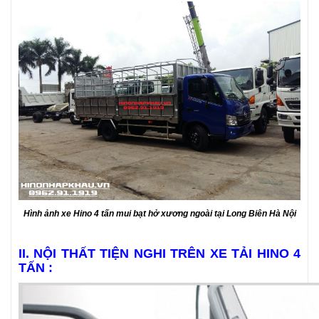
Hình ảnh xe Hino 4 tấn mui bạt hở xương ngoài tại Long Biên Hà Nội
II. NỘI THẤT TIỆN NGHI TRÊN XE TẢI HINO 4
TẤN :