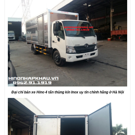
Đại chỉ bán xe Hino 4 tấn thùng kín Inox uy tín chính hãng ở Hà Nội