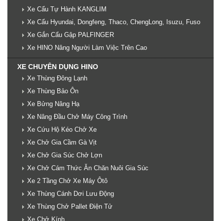
Xe Cẩu Tự Hành KANGLIM
Xe Cẩu Hyundai, Dongfeng, Thaco, ChengLong, Isuzu, Fuso
Xe Gắn Cẩu Gập PALFINGER
Xe HINO Nâng Người Làm Việc Trên Cao
XE CHUYÊN DỤNG HINO
Xe Thùng Đông Lạnh
Xe Thùng Bảo Ôn
Xe Bửng Nâng Hạ
Xe Nâng Đầu Chở Máy Công Trình
Xe Cứu Hộ Kéo Chở Xe
Xe Chở Gia Cầm Gà Vịt
Xe Chở Gia Súc Chở Lợn
Xe Chở Cám Thức Ăn Chăn Nuôi Gia Súc
Xe 2 Tầng Chở Xe Máy Ôtô
Xe Thùng Cánh Dơi Lưu Động
Xe Thùng Chở Pallet Điện Tử
Xe Chở Kính