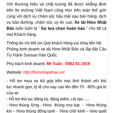
Với thương hiệu và chất lượng đã được khẳng định
trên thị trường Việt Nam cũng như trên toàn thế giới
cùng với dịch vụ chăm sóc hậu mãi sau bán hàng, dịch
vụ bảo dưỡng, chăm sóc uy tín cao.
Xe tải Hino Nhật
Bản
luôn luôn là "
Sự lựa chọn hoàn hảo
" cho tất cả
mọi Khách hàng.
Thông tin chi tiết xin Quý khách hàng vui lòng liên hệ:
Phòng kinh doanh
xe tải Hino Nhật Bản
và
lắp đặt Cẩu
Tự Hành Soosan Hàn Quốc:
Phụ trách kinh doanh:
Mr Tuấn: 0962.91.1919
Website:
http://hinonhapkhau.vn/
- Hỗ trợ mua xe trả góp trên mọi tỉnh thành với thủ
tục nhanh gọn, tỷ lệ cho vay cao lên đến 70 - 80% giá trị
của xe
- Hỗ trợ thủ tục đăng ký, đăng kiểm, cải tạo ......
-
Hino thùng lửng
-
Hino thùng mui bạt
-
Hino thùng
kín
–
Hino thùng đông lạnh
-
Hino chở kính
– hino quét