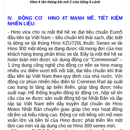
Hino 4 tấn thùng kín mở 2 cửa hông 4 cánh
IV. ĐỘNG CƠ HINO 4T MẠNH MẼ, TIẾT KIỆM
NHIÊN LIỆU:
-
Hino vừa cho ra mắt thế hệ xe đạt tiêu chuẩn Euro5
đầu tiên tại Việt Nam – tiêu chuẩn khí thải sạch, đặc biệt
là dòng xe tải thùng Hino XZU720L thuộc Series xe tải
Hino 300 một dòng xe đang được rất mong đợi của mọi
khách hàng trong phân khúc xe tải. Đây là một thế hệ xe
hoàn toàn mới được sử dụng động cơ “Commonrail” –
1 ứng dụng công nghệ cho động cơ trên xe hino mang
nhiều ưu điểm vượt trổi nổi bật, đạt tiêu chuẩn khí thải
đầu tiên tại Việt Nam theo quy định của nhà nước. Với
động cơ phun nhiên liệu điện tử Common Rail áp suất
cao trang bị tăng áp biến thiên, giúp tăng được hiệu
suất nạp. Hệ thống truyền động từ động cơ, hộp số tới
cầu của xe được sản xuất đồng bộ tại Nhật Bản và lắp
ráp tại Việt Nam trên dây truyền đạt chuẩn do Hino
Motos Nhật Bản chuyển giao giúp cho mọi hoạt đồng
rất êm và hiệu năng cao. Đ
ộng cơ nối tiếng với mô men
xoắn lớn và bền bỉ của Hino được phát triển lên một
tầm cao mới và áp dụng cho xe Hino 300 series mới.