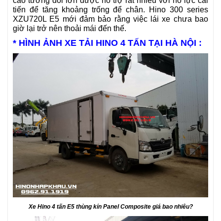
cao tương đối lớn được hỗ trợ rất nhiều với nỗ lực cải
tiến để tăng khoảng trống để chân. Hino 300 series
XZU720L E5 mới đảm bảo rằng việc lái xe chưa bao
giờ lại trở nên thoải mái đến thế.
* HÌNH ẢNH XE TẢI HINO 4 TẤN TẠI HÀ NỘI :
Xe Hino 4 tấn E5 thùng kín Panel Composite giá bao nhiêu?