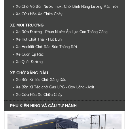
Xe Chở Vỏ Bồn Nước Inox, Chở Bình Năng Lượng Mặt Trời
Xe Cứu Hỏa Xe Chữa Cháy
XE MÔI TRƯỜNG
Xe Rửa Đường - Phun Nước Áp Lực Cao Thông Cống
Xe Hút Chất Thải - Hút Bùn
Xe Hooklift Chở Rác Bùn Thùng Rời
Xe Cuốn Ép Rác
Xe Quét Đường
XE CHỞ XĂNG DẦU
Xe Bồn Xi Téc Chở Xăng Dầu
Xe Bồn Xi Téc chở Gas LPG - Oxy Lỏng - Axit
Xe Cứu Hỏa Xe Chữa Cháy
PHỤ KIỆN HINO VÀ CẨU TỰ HÀNH