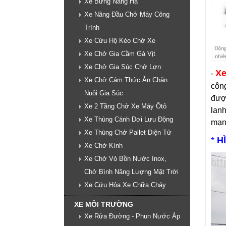
Xe Bửng Nâng Hạ
Xe Nâng Đầu Chở Máy Công
Trình
Xe Cứu Hộ Kéo Chở Xe
Xe Chở Gia Cầm Gà Vịt
Xe Chở Gia Súc Chở Lợn
Xe
-
Xe Chở Cám Thức Ăn Chăn
côn
Nuôi Gia Súc
được
Xe 2 Tầng Chở Xe Máy Ôtô
lan
Xe Thùng Cánh Dơi Lưu Động
mạnh
Xe Thùng Chở Pallet Điện Tử
*
H
Xe Chở Kính
Xe Chở Vỏ Bồn Nước Inox,
Chở Bình Năng Lượng Mặt Trời
Xe Cứu Hỏa Xe Chữa Cháy
XE MÔI TRƯỜNG
Xe Rửa Đường - Phun Nước Áp