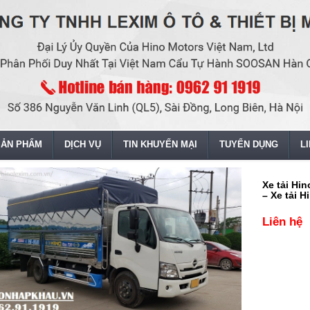
SẢN PHẨM
DỊCH VỤ
TIN KHUYẾN MẠI
TUYỂN DỤNG
L
Xe tải Hi
– Xe tải H
Liên hệ