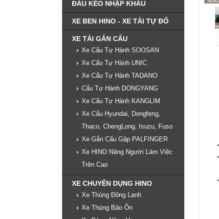
ĐẦU KÉO NHẬP KHẨU
XE BEN HINO - XE TẢI TỰ ĐỔ
XE TẢI GẮN CẨU
Xe Cẩu Tự Hành SOOSAN
Xe Cẩu Tự Hành UNIC
Xe Cẩu Tự Hành TADANO
Cẩu Tự Hành DONGYANG
Xe Cẩu Tự Hành KANGLIM
Xe Cẩu Hyundai, Dongfeng,
Thaco, ChengLong, Isuzu, Fuso
Xe Gắn Cẩu Gập PALFINGER
Xe HINO Nâng Người Làm Việc
Trên Cao
XE CHUYÊN DỤNG HINO
Xe Thùng Đông Lạnh
Xe Thùng Bảo Ôn