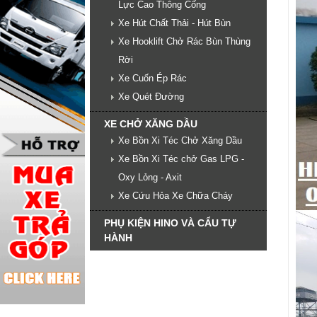
Lực Cao Thông Cống
Xe Hút Chất Thải - Hút Bùn
Xe Hooklift Chở Rác Bùn Thùng
Rời
Xe Cuốn Ép Rác
Xe Quét Đường
XE CHỞ XĂNG DẦU
Xe Bồn Xi Téc Chở Xăng Dầu
Xe Bồn Xi Téc chở Gas LPG -
Oxy Lỏng - Axit
Xe Cứu Hỏa Xe Chữa Cháy
PHỤ KIỆN HINO VÀ CẨU TỰ
HÀNH