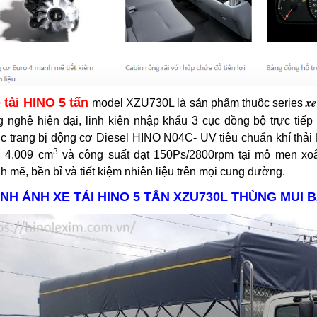
xe
 tải HINO 5 tấn
model XZU730L là sản phẩm thuộc series
g nghệ hiện đại, linh kiện nhập khẩu 3 cục đồng bộ trực t
 trang bị động cơ Diesel HINO N04C- UV tiêu chuẩn khí thải E
3
h 4.009 cm
và công suất đạt 150Ps/2800rpm tại mô men xo
 mẽ, bền bỉ và tiết kiệm nhiên liệu trên mọi cung đường.
ÌNH ẢNH XE TẢI HINO 5 TẤN XZU730L THÙNG MUI B