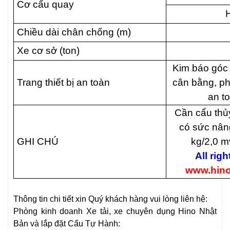
Cơ cấu quay
H
Chiều dài chân chống (m)
Xe cơ sở (ton)
Kim báo góc 
Trang thiết bị an toàn
cân bằng, ph
an t
Cần cẩu thủ
có sức nâng
GHI CHÚ
kg/2,0 m
All rig
www.hino
Thông tin chi tiết xin Quý khách hàng vui lòng liên hệ:
Phòng kinh doanh Xe tải, xe chuyên dụng Hino Nhật
Bản và lắp đặt Cẩu Tự Hành: