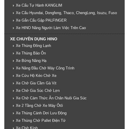
Xe Cẩu Tự Hành KANGLIM
Xe Cẩu Hyundai, Dongfeng, Thaco, ChengLong, Isuzu, Fuso
Xe Gắn Cẩu Gập PALFINGER
Xe HINO Nâng Người Làm Việc Trên Cao
XE CHUYÊN DỤNG HINO
Xe Thùng Đông Lạnh
Xe Thùng Bảo Ôn
Xe Bửng Nâng Hạ
Xe Nâng Đầu Chở Máy Công Trình
Xe Cứu Hộ Kéo Chở Xe
Xe Chở Gia Cầm Gà Vịt
Xe Chở Gia Súc Chở Lợn
Xe Chở Cám Thức Ăn Chăn Nuôi Gia Súc
Xe 2 Tầng Chở Xe Máy Ôtô
Xe Thùng Cánh Dơi Lưu Động
Xe Thùng Chở Pallet Điện Tử
Xe Chở Kính