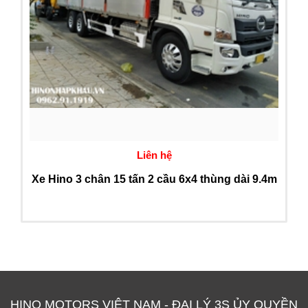
Liên hệ
Xe Hino 3 chân 15 tấn 2 cầu 6x4 thùng dài 9.4m
HINO MOTORS VIỆT NAM - ĐẠI LÝ 3S ỦY QUYỀN