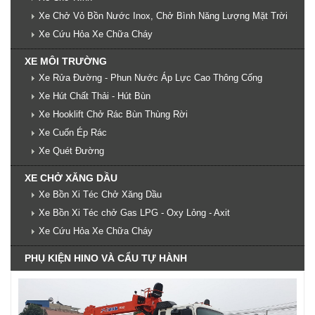
Xe Chở Vỏ Bồn Nước Inox, Chở Bình Năng Lượng Mặt Trời
Xe Cứu Hỏa Xe Chữa Cháy
XE MÔI TRƯỜNG
Xe Rửa Đường - Phun Nước Áp Lực Cao Thông Cống
Xe Hút Chất Thải - Hút Bùn
Xe Hooklift Chở Rác Bùn Thùng Rời
Xe Cuốn Ép Rác
Xe Quét Đường
XE CHỞ XĂNG DẦU
Xe Bồn Xi Téc Chở Xăng Dầu
Xe Bồn Xi Téc chở Gas LPG - Oxy Lỏng - Axit
Xe Cứu Hỏa Xe Chữa Cháy
PHỤ KIỆN HINO VÀ CẨU TỰ HÀNH