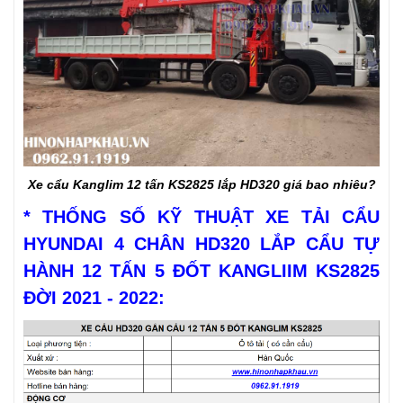
Xe cẩu Kanglim 12 tấn KS2825 lắp HD320 giá bao nhiêu?
* THỐNG SỐ KỸ THUẬT XE TẢI CẨU
HYUNDAI 4 CHÂN HD320 LẮP CẨU TỰ
HÀNH 12 TẤN 5 ĐỐT KANGLIIM KS2825
ĐỜI 2021 - 2022: