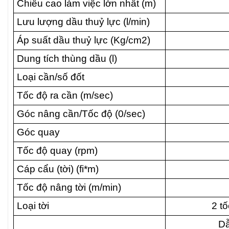
Chiều cao làm việc lớn nhất (m)
Lưu lượng dầu thuỷ lực (l/min)
Áp suất dầu thuỷ lực (Kg/cm­­­2)
Dung tích thùng dầu (l)
Loại cần/số đốt
Tốc độ ra cần (m/sec)
Góc nâng cần/Tốc độ (0/sec)
Góc quay
Tốc độ quay (rpm)
Cáp cẩu (tời) (fi*m)
Tốc độ nâng tời (m/min)
Loại tời
2 t
Dẫ