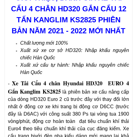
CẨU 4 CHÂN HD320 GẮN CẨU 12
TẤN KANGLIM KS2825
PHIÊN
BẢN NĂM 2021 - 2022 MỚI NHẤT
Chất lượng mới 100%
Xuất xứ xe cơ sở HD320: Nhập khẩu nguyên
chiếc Hàn Quốc
Xuất xứ cẩu tự hành: Nhập khẩu nguyên chiếc
Hàn Quốc
Xe Tải Cẩu 4 chân Hyundai HD320 EURO 4
-
Gắn Kanglim KS2825
là phiên bản xe cẩu nâng cấp
của dòng HD320 Euro 2 cũ trước đây với thay đổi lớn
nhất ở động cơ xe khi trang bị động cơ D6CC (trước
đây là D6AC) với công suất 380 Ps tại vòng tua 1900
vòng/phút, động cơ hoàn toàn đạt tiêu chuẩn khí thải
Euro4 theo tiêu chuẩn khí thải của cục đăng kiểm. Xe
cẩu trang bịvới đèn pha kiểu dáng mới mang lại khả