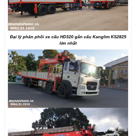
Đại lý phân phối xe cẩu HD320 gắn cẩu Kanglim KS2825
lớn nhất