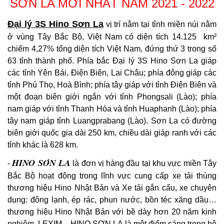
SƠN LA
MỚI NHẤT NĂM 2021 - 2022
Đại lý 3S Hino Sơn La
vị trí nằm tại tỉnh miền núi nằm
ở vùng Tây Bắc Bộ, Việt Nam có diện tích 14.125 km²
chiếm 4,27% tổng diện tích Việt Nam, đứng thứ 3 trong số
63 tỉnh thành phố. Phía bắc Đại lý 3S Hino Sơn La giáp
các tỉnh Yên Bái, Điện Biên, Lai Châu; phía đông giáp các
tỉnh Phú Thọ, Hoà Bình; phía tây giáp với tỉnh Điện Biên và
một đoạn biên giới ngắn với tỉnh Phongsali (Lào); phía
nam giáp với tỉnh Thanh Hóa và tỉnh Huaphanh (Lào); phía
tây nam giáp tỉnh Luangprabang (Lào). Sơn La có đường
biên giới quốc gia dài 250 km, chiều dài giáp ranh với các
tỉnh khác là 628 km.
HINO SƠN LA
-
là đơn vị hàng đầu tại khu vực miền Tây
Bắc Bộ hoạt động trong lĩnh vực cung cấp xe tải thùng
thương hiệu Hino Nhật Bản và Xe tải gắn cẩu, xe chuyên
dụng: đông lạnh, ép rác, phun nước, bồn téc xăng dầu…
thương hiệu Hino Nhật Bản với bề dày hơn 20 năm kinh
nghiệm. LEXIM – HINO SƠN LA là một điểm sáng trong hệ