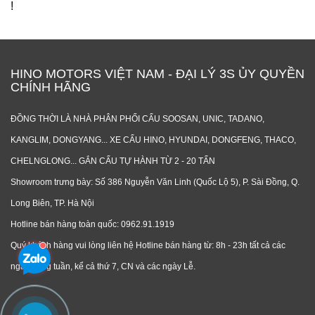
!
HINO MOTORS VIỆT NAM - ĐẠI LÝ 3S ỦY QUYỀN
CHÍNH HÃNG
ĐỒNG THỜI LÀ NHÀ PHÂN PHỐI CẨU SOOSAN, UNIC, TADANO,
KANGLIM, DONGYANG... XE CẨU HINO, HYUNDAI, DONGFENG, THACO,
CHELNGLONG... GẮN CẨU TỰ HÀNH TỪ 2 - 20 TẤN
Showroom trưng bày: Số 386 Nguyễn Văn Linh (Quốc Lộ 5), P. Sài Đồng, Q.
Long Biên, TP. Hà Nội
Hotline bán hàng toàn quốc: 0962.91.1919
Quý khách hàng vui lòng liên hệ Hotline bán hàng từ: 8h - 23h tất cả các
ngày trong tuần, kể cả thứ 7, CN và các ngày Lễ.