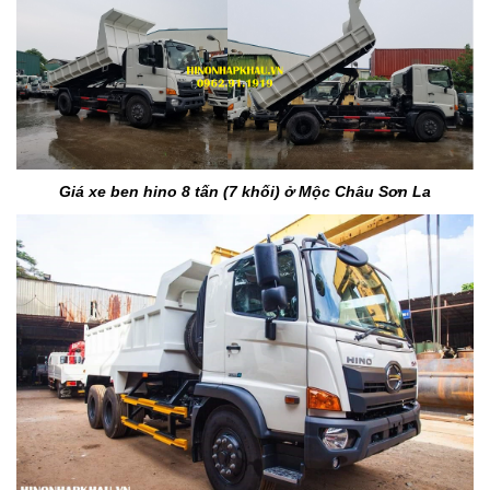
Giá xe ben hino 8 tấn (7 khối) ở
Mộc Châu Sơn La