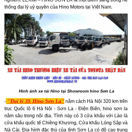
thống đại lý uỷ quyền của Hino Motors tại Việt Nam.
Hình ảnh xe tải Hino tại Showroom hino Sơn La
''Đại lý 3S Hino Sơn La''
-
nằm cách Hà Nội 320 km trên
trục Quốc lộ 6 Hà Nội - Sơn La - Điện Biên, hino sơn la
nằm sâu trong nội địa. Tỉnh này có 3 cửa khẩu với Lào là
cửa khẩu quốc tế Chiềng Khương, Cửa khẩu Lóng Sập và
Nà Cài. Địa hình đặc thù của tỉnh Sơn La có độ cao trung