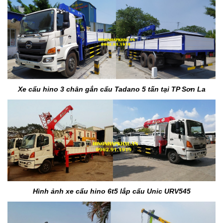
Xe cẩu hino 3 chân gắn cẩu Tadano 5 tấn tại TP Sơn La
Hình ảnh xe cẩu hino 6t5 lắp cẩu Unic URV545