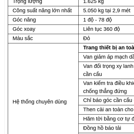
Trọng lượng
1.625 kg
Công suất nâng lớn nhất
5.050 kg tại 2,9 mét
Góc nâng
1 độ - 78 độ
Góc xoay
Liên tục 360 độ
Màu sắc
Đỏ
Trang thiết bị an to
Van giảm áp mạch dầ
Van đối trọng xy lan
cần cẩu
Van kiểm tra điều kh
chống thẳng đứng
Chỉ báo góc cần cẩu c
Hệ thống chuyên dùng
Then cài an toàn ch
Hãm tời bằng cơ tự 
Đồng hồ báo tải