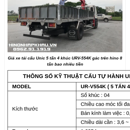
Giá xe tải cẩu Unic 5 tấn 4 khúc URV-554K gác trên hino 8
tấn bao nhiêu tiền
THÔNG SỐ KỸ THUẬT CẨU TỰ HÀNH UN
MODEL
UR-V554K ( 5 TẤN 
Số khúc : 04
Chiều cao móc tối đa
Kích thước
Bán kính làm việc : 
Chiều dài cần : 3,6 