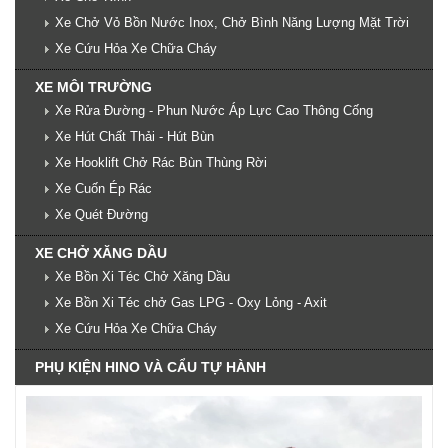
Xe Chở Vỏ Bồn Nước Inox, Chở Bình Năng Lượng Mặt Trời
Xe Cứu Hỏa Xe Chữa Cháy
XE MÔI TRƯỜNG
Xe Rửa Đường - Phun Nước Áp Lực Cao Thông Cống
Xe Hút Chất Thải - Hút Bùn
Xe Hooklift Chở Rác Bùn Thùng Rời
Xe Cuốn Ép Rác
Xe Quét Đường
XE CHỞ XĂNG DẦU
Xe Bồn Xi Téc Chở Xăng Dầu
Xe Bồn Xi Téc chở Gas LPG - Oxy Lỏng - Axit
Xe Cứu Hỏa Xe Chữa Cháy
PHỤ KIỆN HINO VÀ CẨU TỰ HÀNH