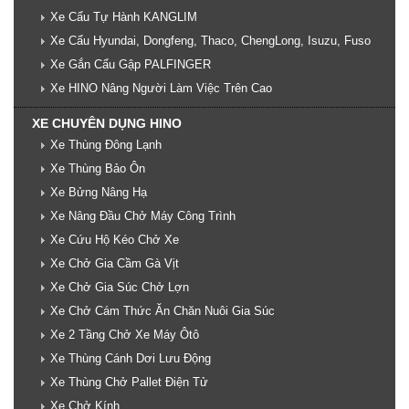
Xe Cẩu Tự Hành KANGLIM
Xe Cẩu Hyundai, Dongfeng, Thaco, ChengLong, Isuzu, Fuso
Xe Gắn Cẩu Gập PALFINGER
Xe HINO Nâng Người Làm Việc Trên Cao
XE CHUYÊN DỤNG HINO
Xe Thùng Đông Lạnh
Xe Thùng Bảo Ôn
Xe Bửng Nâng Hạ
Xe Nâng Đầu Chở Máy Công Trình
Xe Cứu Hộ Kéo Chở Xe
Xe Chở Gia Cầm Gà Vịt
Xe Chở Gia Súc Chở Lợn
Xe Chở Cám Thức Ăn Chăn Nuôi Gia Súc
Xe 2 Tầng Chở Xe Máy Ôtô
Xe Thùng Cánh Dơi Lưu Động
Xe Thùng Chở Pallet Điện Tử
Xe Chở Kính