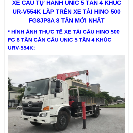
XE CẨU TỰ HÀNH UNIC 5 TẤN 4 KHÚC
UR-V554K LẮP TRÊN XE TẢI HINO 500
FG8JP8A 8 TẤN MỚI NHẤT
* HÌNH ẢNH THỰC TẾ XE TẢI CẨU HINO 500
FG 8 TẤN GẮN CẨU UNIC 5 TẤN 4 KHÚC
URV-554K: