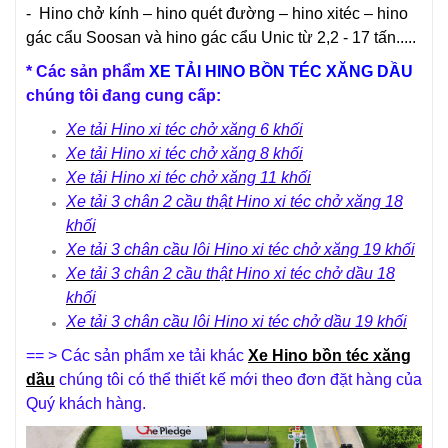
-
Hino chở kính
– hino quét đường – hino xitéc – hino
gác cẩu Soosan và hino gác cẩu Unic từ 2,2 - 17 tấn.....
*
Các sản phẩm
XE TẢI HINO BỒN TÉC XĂNG DẦU
chúng tôi đang cung cấp:
Xe t
ả
i Hino xi téc ch
ở
xăng 6 kh
ố
i
Xe t
ả
i Hino xi téc ch
ở
xăng 8 kh
ố
i
Xe t
ả
i Hino xi téc ch
ở
xăng 11 kh
ố
i
Xe t
ả
i 3 chân 2 c
ầ
u th
ậ
t Hino xi téc ch
ở
xăng 18
kh
ố
i
Xe t
ả
i 3 chân c
ầ
u lôi Hino xi téc ch
ở
xăng 19 kh
ố
i
Xe t
ả
i 3 chân 2 c
ầ
u th
ậ
t Hino xi téc ch
ở
d
ầ
u 18
kh
ố
i
Xe t
ả
i 3 chân c
ầ
u lôi Hino xi téc ch
ở
d
ầ
u 19 kh
ố
i
== > Các sản phẩm xe tải khác
Xe Hino bồn téc xăng
dầu
chúng tôi có thể thiết kế mới theo đơn đặt hàng của
Quý khách hàng.