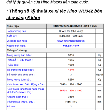
đại lý ủy quyền của Hino Motors trên toàn quốc.
*
Thông số kỹ thuật
xe xi téc Hino WU342 bồn
chở xăng 6 khối
: