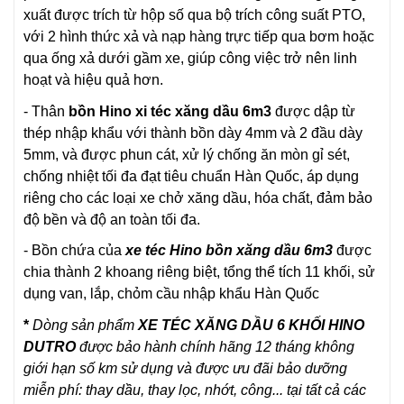
xuất được trích từ hộp số qua bộ trích công suất PTO,
với 2 hình thức xả và nạp hàng trực tiếp qua bơm hoặc
qua ống xả dưới gầm xe, giúp công việc trở nên linh
hoạt và hiệu quả hơn.
-
Thân
bồn Hino xi téc
xăng dầu 6m3
được dập từ
thép nhập khẩu với thành bồn dày 4mm và 2 đầu dày
5mm, và được phun cát, xử lý chống ăn mòn gỉ sét,
chống nhiệt tối đa đạt tiêu chuẩn Hàn Quốc, áp dụng
riêng cho các loại xe chở xăng dầu, hóa chất, đảm bảo
độ bền và độ an toàn tối đa.
- Bồn chứa của
xe téc Hino bồn xăng dầu 6m3
được
chia thành 2 khoang riêng biệt, tổng thể tích
11 khối
, sử
dụng van, lắp, chỏm cầu nhập khẩu Hàn Quốc
*
Dòng sản phẩm
XE TÉC XĂNG DẦU 6 KHỐI HINO
DUTRO
được bảo hành chính hãng 12 tháng không
giới hạn số km sử dụng và được ưu đãi bảo dưỡng
miễn phí: thay dầu, thay lọc, nhớt, công... tại tất cả các