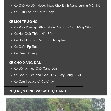
Xe Chở Vỏ Bồn Nước Inox, Chở Bình Năng Lượng Mặt Trời
Xe Cứu Hỏa Xe Chữa Cháy
XE MÔI TRƯỜNG
Xe Rửa Đường - Phun Nước Áp Lực Cao Thông Cống
Xe Hút Chất Thải - Hút Bùn
Xe Hooklift Chở Rác Bùn Thùng Rời
Xe Cuốn Ép Rác
Xe Quét Đường
XE CHỞ XĂNG DẦU
Xe Bồn Xi Téc Chở Xăng Dầu
Xe Bồn Xi Téc chở Gas LPG - Oxy Lỏng - Axit
Xe Cứu Hỏa Xe Chữa Cháy
PHỤ KIỆN HINO VÀ CẨU TỰ HÀNH