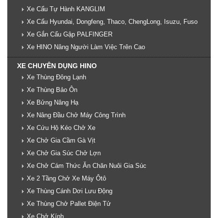
Xe Cẩu Tự Hành KANGLIM
Xe Cẩu Hyundai, Dongfeng, Thaco, ChengLong, Isuzu, Fuso
Xe Gắn Cẩu Gập PALFINGER
Xe HINO Nâng Người Làm Việc Trên Cao
XE CHUYÊN DỤNG HINO
Xe Thùng Đông Lạnh
Xe Thùng Bảo Ôn
Xe Bửng Nâng Hạ
Xe Nâng Đầu Chở Máy Công Trình
Xe Cứu Hộ Kéo Chở Xe
Xe Chở Gia Cầm Gà Vịt
Xe Chở Gia Súc Chở Lợn
Xe Chở Cám Thức Ăn Chăn Nuôi Gia Súc
Xe 2 Tầng Chở Xe Máy Ôtô
Xe Thùng Cánh Dơi Lưu Động
Xe Thùng Chở Pallet Điện Tử
Xe Chở Kính