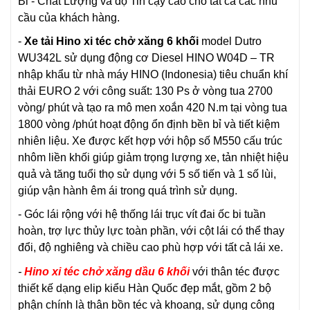
Bỉ - Chất Lượng và độ Tin cậy cao cho tất cả các nhu
cầu của khách hàng.
-
Xe tải Hino xi téc chở xăng 6 khối
model Dutro
WU342L sử dụng động cơ Diesel HINO W04D – TR
nhập khẩu từ nhà máy HINO (Indonesia) tiêu chuẩn khí
thải EURO 2 với công suất: 130 Ps ở vòng tua 2700
vòng/ phút và tạo ra mô men xoắn 420 N.m tại vòng tua
1800 vòng /phút hoạt động ổn định bền bỉ và tiết kiệm
nhiên liệu. Xe được kết hợp với hộp số M550 cấu trúc
nhôm liền khối giúp giảm trọng lượng xe, tản nhiệt hiệu
quả và tăng tuổi thọ sử dụng với 5 số tiến và 1 số lùi,
giúp vận hành êm ái trong quá trình sử dụng.
- Góc lái rộng với hệ thống lái trục vít đai ốc bi tuần
hoàn, trợ lực thủy lực toàn phần, với cột lái có thể thay
đổi, độ nghiêng và chiều cao phù hợp với tất cả lái xe.
-
Hino xi téc
chở xăng dầu 6
khối
với thân téc được
thiết kế dạng elip kiểu Hàn Quốc đẹp mắt, gồm 2 bộ
phận chính là thân bồn téc và khoang, sử dụng công