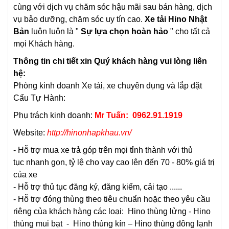
cùng với dịch vụ chăm sóc hậu mãi sau bán hàng, dịch
vụ bảo dưỡng, chăm sóc uy tín cao.
Xe tải Hino Nhật
Bản
luôn luôn là "
Sự lựa chọn hoàn hảo
" cho tất cả
mọi Khách hàng.
Thông tin chi tiết xin Quý khách hàng vui lòng liên
hệ:
Phòng kinh doanh
Xe tải, xe chuyên dụng và lắp đặt
Cẩu Tự Hành:
Phụ trách kinh doanh:
Mr Tuấn: 0962.91.1919
Website:
http://hinonhapkhau.vn/
- Hỗ trợ mua xe trả góp trên mọi tỉnh thành với thủ
tục nhanh gọn, tỷ lệ cho vay cao lên đến 70 - 80% giá trị
của xe
- Hỗ trợ thủ tục đăng ký, đăng kiểm, cải tạo ......
- Hỗ trợ đóng thùng theo tiêu chuẩn hoặc theo yêu cầu
riêng của khách hàng các loại:
Hino thùng lửng
-
Hino
thùng mui bạt
-
Hino thùng kín
–
Hino thùng đông lạnh