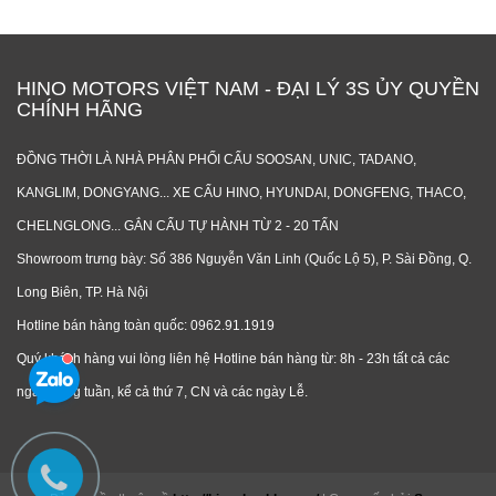
HINO MOTORS VIỆT NAM - ĐẠI LÝ 3S ỦY QUYỀN
CHÍNH HÃNG
ĐỒNG THỜI LÀ NHÀ PHÂN PHỐI CẨU SOOSAN, UNIC, TADANO,
KANGLIM, DONGYANG... XE CẨU HINO, HYUNDAI, DONGFENG, THACO,
CHELNGLONG... GẮN CẨU TỰ HÀNH TỪ 2 - 20 TẤN
Showroom trưng bày: Số 386 Nguyễn Văn Linh (Quốc Lộ 5), P. Sài Đồng, Q.
Long Biên, TP. Hà Nội
Hotline bán hàng toàn quốc: 0962.91.1919
Quý khách hàng vui lòng liên hệ Hotline bán hàng từ: 8h - 23h tất cả các
ngày trong tuần, kể cả thứ 7, CN và các ngày Lễ.