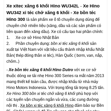
Xe xitec xăng 6 khối Hino WU342L
-
Xe Hino
WU342 xi téc chở xăng 6 khối - Xe bồn téc
Hino 300
là sản phẩm xe ô tô chuyên dụng dùng để
chuyên chở nhiên liệu (xăng, dầu và các sản phẩm có
liên quan đến xăng dầu). Xe có cấu tạo hai phần chính:
1. Xe cơ sở
Hino Nhật Bản
2. Phần chuyên dụng:
bồn xi téc xăng 6 khối
sản
xuất tại Việt Nam với vật liệu cấu thành nhập khẩu Nhật
Bản( thép đóng thân xi téc), Hàn Quốc ( bơm, van, nắp,
chỏm..)
-
Xe bồn téc xăng 6 khối Hino Dutro
với xe cơ sở
thuộc dòng xe tải nhẹ Hino 300 Series ra mắt năm 2013
mang thiết kế toàn cầu, được nhập khẩu từ nhà máy
Hino Motors Indonesia. Với trọng tổng tải trọng 8.25 tấn.
Xe Hino 300 bồn xi téc chở xăng 6 khối
phù hợp với
các tuyến vận chuyển ngắn và vừa, các cung đường
nội thị .
Xe bồn xi téc xăng 6 khối Hino
đảm bảo sự Bền