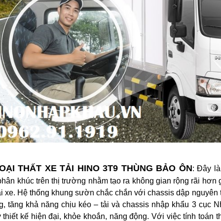
OẠI THẤT XE TẢI HINO 3T9 THÙNG BẢO ÔN
: Đây l
phân khúc trên thị trường nhằm tạo ra không gian rộng rãi hơn 
ái xe. Hệ thống khung sườn chắc chắn với chassis dập nguyên 
, tăng khả năng chịu kéo – tải và chassis nhập khẩu 3 cục N
 lý thiết kế hiện đại, khỏe khoắn, năng động. Với việc tính toán 