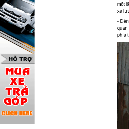
một l
xe lư
- Đèn
quan 
phía 