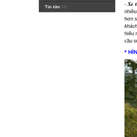
Xe 
-
Tin tức
[76]
nhiều
hơn s
khách
hiểu 
cầu s
* H