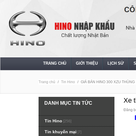
TRANG CHỦ
GIỚI THIỆU
LỊCH SỬ
Trang chủ
Tin Hino
GIÁ BÁN HINO 300 XZU THÙNG
Xe 
DANH MỤC TIN TỨC
Đăng b
Tin Hino
[256]
Tin khuyến mại
[7]