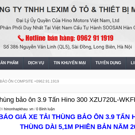
SẢN PHẨM
DỊCH VỤ
TIN KHUYẾN MẠI
TUYỂN DỤNG
L
 BẢO ÔN COMPSITE +0962.91.1919
thùng bảo ôn 3.9 Tấn Hino 300 XZU720L-WK
ởi
hinonhapkhau .vn
/
0 Bình luận
BÁO GIÁ XE TẢI THÙNG BẢO ÔN 3.9 TẤN 
THÙNG DÀI 5,1M PHIÊN BẢN NĂM 20