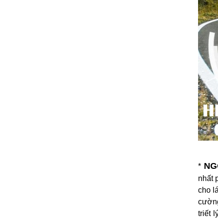
NG
*
nhất 
cho l
cường
triết