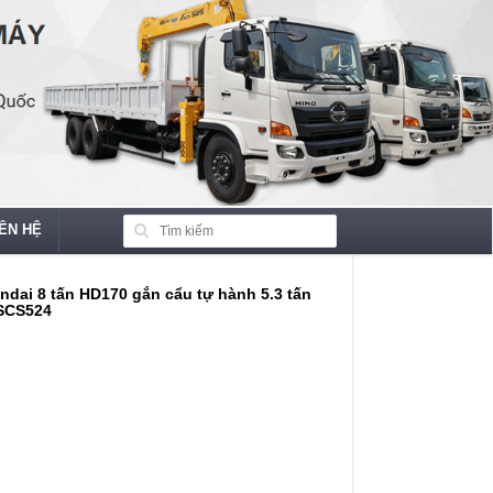
IÊN HỆ
undai 8 tấn HD170 gắn cẩu tự hành 5.3 tấn
SCS524