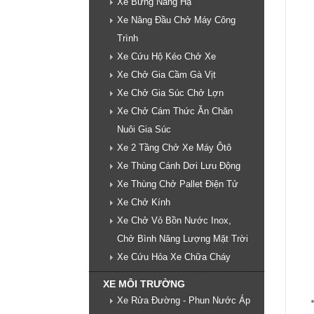
Xe Bửng Nâng Hạ
Xe Nâng Đầu Chở Máy Công
Trình
Xe Cứu Hộ Kéo Chở Xe
Xe Chở Gia Cầm Gà Vịt
Xe Chở Gia Súc Chở Lợn
Xe Chở Cám Thức Ăn Chăn
Nuôi Gia Súc
Xe 2 Tầng Chở Xe Máy Ôtô
Xe Thùng Cánh Dơi Lưu Động
Xe Thùng Chở Pallet Điện Tử
Xe Chở Kính
Xe Chở Vỏ Bồn Nước Inox,
Chở Bình Năng Lượng Mặt Trời
Xe Cứu Hỏa Xe Chữa Cháy
XE MÔI TRƯỜNG
Xe Rửa Đường - Phun Nước Áp