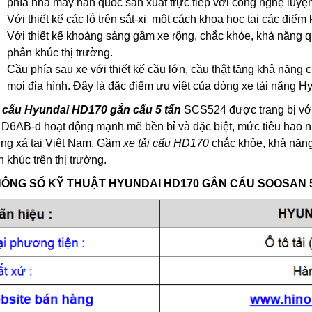
phía nhà máy hàn quốc sản xuất trực tiếp với công nghệ luyện 
Với thiết kế các lỗ trên sắt-xi một cách khoa học tại các điểm
Với thiết kế khoảng sáng gầm xe rộng, chắc khỏe, khả năng q
phân khúc thị trường.
Cầu phía sau xe với thiết kế cầu lớn, cầu thật tăng khả năng 
mọi địa hình. Đây là đặc điểm ưu việt của dòng xe tải nặng H
 cẩu Hyundai HD170 gắn cẩu 5 tấn
SCS524 được trang bị với
D6AB-d hoạt động mạnh mẽ bền bỉ và đặc biệt, mức tiêu hao nh
ng xá tại Việt Nam. Gầm
xe tải cẩu HD170
chắc khỏe, khả năng
 khúc trên thị trường.
HÔNG SỐ KỸ THUẬT
HYUNDAI HD170 GẮN CẨU SOOSAN 5