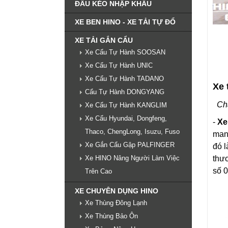
ĐẦU KÉO NHẬP KHẨU
XE BEN HINO - XE TẢI TỰ ĐỔ
XE TẢI GẮN CẨU
Xe Cẩu Tự Hành SOOSAN
Xe Cẩu Tự Hành UNIC
Xe Cẩu Tự Hành TADANO
Xe 
Cẩu Tự Hành DONGYANG
Chấ
Xe Cẩu Tự Hành KANGLIM
Xe Cẩu Hyundai, Dongfeng,
-
Xe
Thaco, ChengLong, Isuzu, Fuso
mang
Xe Gắn Cẩu Gập PALFINGER
đó l
thươ
Xe HINO Nâng Người Làm Việc
số 0
Trên Cao
XE CHUYÊN DỤNG HINO
Xe Thùng Đông Lạnh
Xe Thùng Bảo Ôn