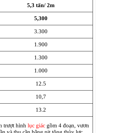
5,3 tấn/ 2m
5,300
3.300
1.900
1.300
1.000
12.5
10,7
13.2
n trượt hình
lục giác
gồm 4 đoạn, vươn
ần và thu cần bằng pit tông thủy lực.