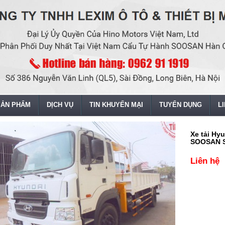
SẢN PHẨM
DỊCH VỤ
TIN KHUYẾN MẠI
TUYỂN DỤNG
L
Xe tải Hy
SOOSAN 
Liên hệ