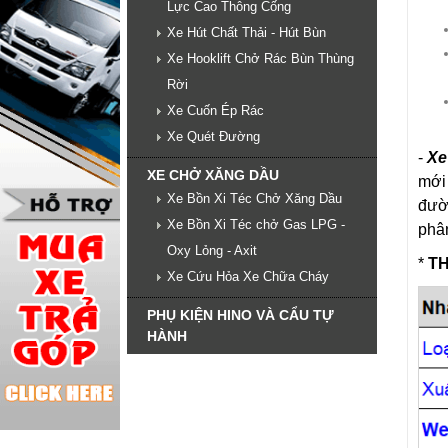
Lực Cao Thông Cống
Xe Hút Chất Thải - Hút Bùn
Xe Hooklift Chở Rác Bùn Thùng
Rời
Xe Cuốn Ép Rác
Xe Quét Đường
-
Xe
XE CHỞ XĂNG DẦU
mới 
Xe Bồn Xi Téc Chở Xăng Dầu
đườ
Xe Bồn Xi Téc chở Gas LPG -
phân
Oxy Lỏng - Axit
*
T
Xe Cứu Hỏa Xe Chữa Cháy
PHỤ KIỆN HINO VÀ CẨU TỰ
HÀNH