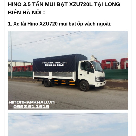
HINO 3,5 TẤN MUI BẠT XZU720L TẠI LONG
BIÊN HÀ NỘI
:
1
. Xe tải Hino XZU720 mui bạt ốp vách ngoài: