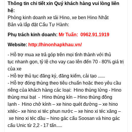
Thông tin chi tiết xin Quý khách hàng vui lòng liên
hệ:
Phòng kinh doanh
xe tải Hino
,
xe ben Hino
Nhật
Bản và
lắp đặt Cẩu Tự Hành:
Phụ trách kinh doanh:
Mr Tuấn: 0962.91.1919
Website:
http://hinonhapkhau.vn/
- Hỗ trợ mua xe trả góp trên mọi tỉnh thành với thủ
tục nhanh gọn, tỷ lệ cho vay cao lên đến 70 - 80% giá trị
của xe
- Hỗ trợ thủ tục đăng ký, đăng kiểm, cải tạo ......
- Hỗ trợ đóng thùng theo tiêu chuẩn hoặc theo yêu cầu
riêng của khách hàng các loại:
Hino thùng lửng
-
Hino
thùng mui bạt
-
Hino thùng kín
–
Hino thùng đông
lạnh
-
Hino chở kính
–
xe hino quét đường
–
xe hino
xitéc
–
xe hino xi téc phun nước
–
xe hino xi téc xăng
–
xe hino xi téc dầu
–
hino gác cẩu Soosan
và hino gác
cẩu Unic từ 2,2 - 17 tấn.....