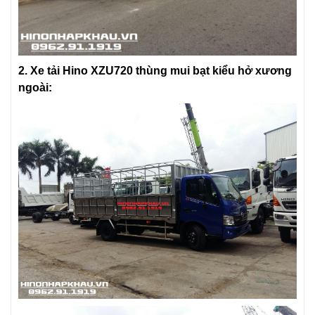
2. Xe tải Hino XZU720 thùng mui bạt kiểu hở xương
ngoài: