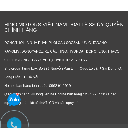
HINO MOTORS VIỆT NAM - ĐẠI LÝ 3S ỦY QUYỀN
CHÍNH HÃNG
ĐỒNG THỜI LÀ NHÀ PHÂN PHỐI CẨU SOOSAN, UNIC, TADANO,
KANGLIM, DONGYANG... XE CẨU HINO, HYUNDAI, DONGFENG, THACO,
CHELNGLONG... GẮN CẨU TỰ HÀNH TỪ 2 - 20 TẤN
Showroom trưng bày: Số 386 Nguyễn Văn Linh (Quốc Lộ 5), P. Sài Đồng, Q.
Long Biên, TP. Hà Nội
Hotline bán hàng toàn quốc: 0962.91.1919
Quý khách hàng vui lòng liên hệ Hotline bán hàng từ: 8h - 23h tất cả các
ngày trong tuần, kể cả thứ 7, CN và các ngày Lễ.