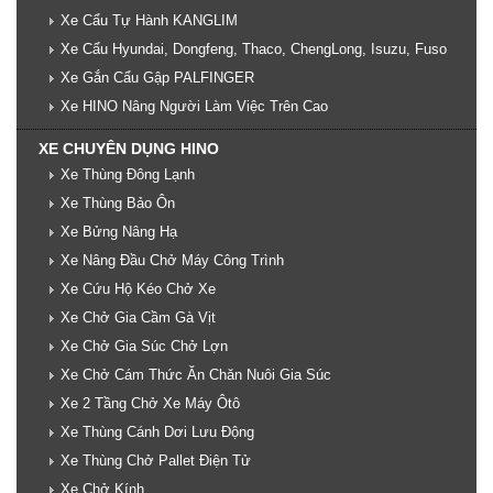
Xe Cẩu Tự Hành KANGLIM
Xe Cẩu Hyundai, Dongfeng, Thaco, ChengLong, Isuzu, Fuso
Xe Gắn Cẩu Gập PALFINGER
Xe HINO Nâng Người Làm Việc Trên Cao
XE CHUYÊN DỤNG HINO
Xe Thùng Đông Lạnh
Xe Thùng Bảo Ôn
Xe Bửng Nâng Hạ
Xe Nâng Đầu Chở Máy Công Trình
Xe Cứu Hộ Kéo Chở Xe
Xe Chở Gia Cầm Gà Vịt
Xe Chở Gia Súc Chở Lợn
Xe Chở Cám Thức Ăn Chăn Nuôi Gia Súc
Xe 2 Tầng Chở Xe Máy Ôtô
Xe Thùng Cánh Dơi Lưu Động
Xe Thùng Chở Pallet Điện Tử
Xe Chở Kính