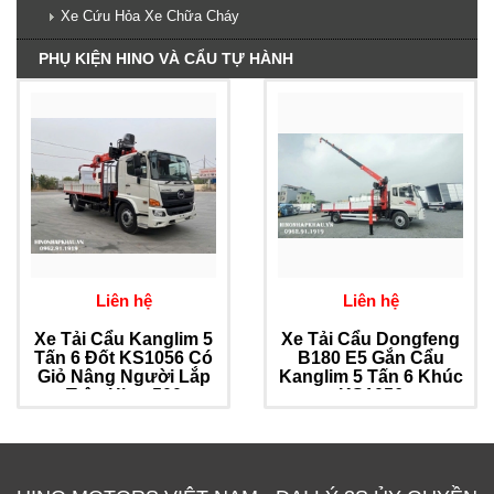
Xe Cứu Hỏa Xe Chữa Cháy
PHỤ KIỆN HINO VÀ CẨU TỰ HÀNH
Liên hệ
Liên hệ
Xe Tải Cẩu Kanglim 5
Xe Tải Cẩu Dongfeng
Tấn 6 Đốt KS1056 Có
B180 E5 Gắn Cẩu
Giỏ Nâng Người Lắp
Kanglim 5 Tấn 6 Khúc
Trên Hino 500
KS1056
FG8JP8A