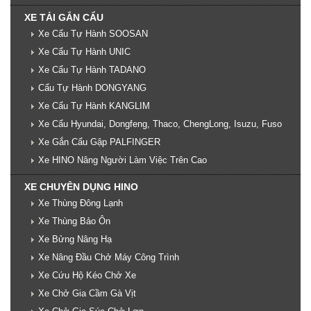
XE TẢI GẮN CẨU
Xe Cẩu Tự Hành SOOSAN
Xe Cẩu Tự Hành UNIC
Xe Cẩu Tự Hành TADANO
Cẩu Tự Hành DONGYANG
Xe Cẩu Tự Hành KANGLIM
Xe Cẩu Hyundai, Dongfeng, Thaco, ChengLong, Isuzu, Fuso
Xe Gắn Cẩu Gập PALFINGER
Xe HINO Nâng Người Làm Việc Trên Cao
XE CHUYÊN DỤNG HINO
Xe Thùng Đông Lạnh
Xe Thùng Bảo Ôn
Xe Bửng Nâng Hạ
Xe Nâng Đầu Chở Máy Công Trình
Xe Cứu Hộ Kéo Chở Xe
Xe Chở Gia Cầm Gà Vịt