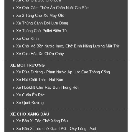
Xe Chở Gia Súc Chở Lợn
Xe Chở Cám Thức Ăn Chăn Nuôi Gia Súc
Xe 2 Tầng Chở Xe Máy Ôtô
Xe Thùng Cánh Dơi Lưu Động
Xe Thùng Chở Pallet Điện Tử
Xe Chở Kính
Xe Chở Vỏ Bồn Nước Inox, Chở Bình Năng Lượng Mặt Trời
Xe Cứu Hỏa Xe Chữa Cháy
XE MÔI TRƯỜNG
Xe Rửa Đường - Phun Nước Áp Lực Cao Thông Cống
Xe Hút Chất Thải - Hút Bùn
Xe Hooklift Chở Rác Bùn Thùng Rời
Xe Cuốn Ép Rác
Xe Quét Đường
XE CHỞ XĂNG DẦU
Xe Bồn Xi Téc Chở Xăng Dầu
Xe Bồn Xi Téc chở Gas LPG - Oxy Lỏng - Axit