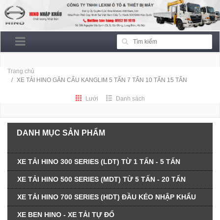
Trang chủ
XE TẢI HINO GẮN CẨU KANGLIM 5 TẤN 7 TẤN 10 TẤN 15 TẤN
Lưới
Danh sách
DANH MỤC SẢN PHẨM
XE TẢI HINO 300 SERIES (LDT) TỪ 1 TẤN - 5 TẤN
XE TẢI HINO 500 SERIES (MDT) TỪ 5 TẤN - 20 TẤN
XE TẢI HINO 700 SERIES (HDT) ĐẦU KÉO NHẬP KHẨU
XE BEN HINO - XE TẢI TỰ ĐỔ