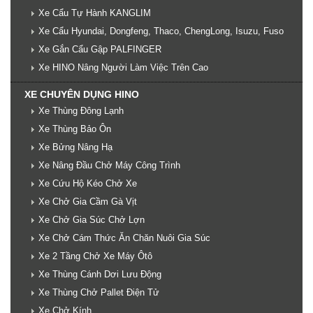
Xe Cẩu Tự Hành KANGLIM
Xe Cẩu Hyundai, Dongfeng, Thaco, ChengLong, Isuzu, Fuso
Xe Gắn Cẩu Gập PALFINGER
Xe HINO Nâng Người Làm Việc Trên Cao
XE CHUYÊN DỤNG HINO
Xe Thùng Đông Lạnh
Xe Thùng Bảo Ôn
Xe Bửng Nâng Hạ
Xe Nâng Đầu Chở Máy Công Trình
Xe Cứu Hộ Kéo Chở Xe
Xe Chở Gia Cầm Gà Vịt
Xe Chở Gia Súc Chở Lợn
Xe Chở Cám Thức Ăn Chăn Nuôi Gia Súc
Xe 2 Tầng Chở Xe Máy Ôtô
Xe Thùng Cánh Dơi Lưu Động
Xe Thùng Chở Pallet Điện Tử
Xe Chở Kính