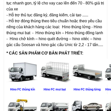
tục nhanh gọn, tỷ lệ cho vay cao lên đến 70 - 80% giá trị
của xe
- Hỗ trợ thủ tục đăng ký, đăng kiểm, cải tạo ......
- Hỗ trợ đóng thùng theo tiêu chuẩn hoặc theo yêu cầu
riêng của khách hàng các loại:
Hino thùng lửng
-
Hino
thùng mui bạt
-
Hino thùng kín
–
Hino thùng đông lạnh
-
Hino chở kính
– hino quét đường – hino xitéc – hino
gác cẩu Soosan và hino gác cẩu Unic từ 2,2 - 17 tấn.....
*
CÁC SẢN PHẨM CƠ BẢN PHÁT TRIỂT:
Hino FC thùng kín
Hino FC mui bạt
Hino FC thùng lửng
Hin