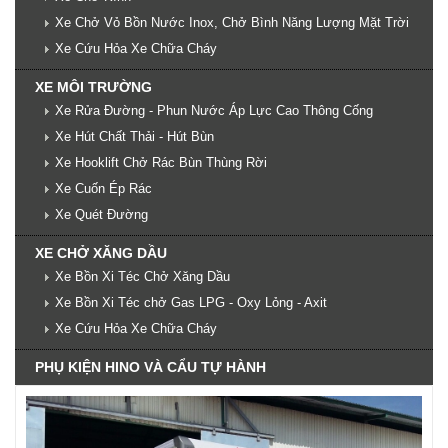
Xe Chở Vỏ Bồn Nước Inox, Chở Bình Năng Lượng Mặt Trời
Xe Cứu Hỏa Xe Chữa Cháy
XE MÔI TRƯỜNG
Xe Rửa Đường - Phun Nước Áp Lực Cao Thông Cống
Xe Hút Chất Thải - Hút Bùn
Xe Hooklift Chở Rác Bùn Thùng Rời
Xe Cuốn Ép Rác
Xe Quét Đường
XE CHỞ XĂNG DẦU
Xe Bồn Xi Téc Chở Xăng Dầu
Xe Bồn Xi Téc chở Gas LPG - Oxy Lỏng - Axit
Xe Cứu Hỏa Xe Chữa Cháy
PHỤ KIỆN HINO VÀ CẨU TỰ HÀNH