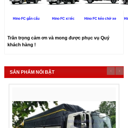
Hino FC gắn cẩu
Hino FC xi téc
Hino FC kéo chở xe
Hi
Trân trọng cảm ơn và mong được phục vụ Quý
khách hàng !
SẢN PHẨM NỔI BẬT