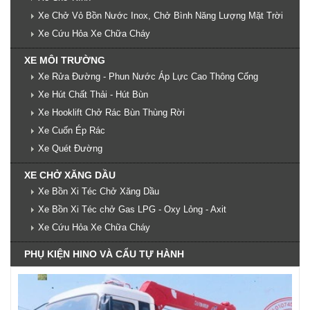
Xe Chở Vỏ Bồn Nước Inox, Chở Bình Năng Lượng Mặt Trời
Xe Cứu Hỏa Xe Chữa Cháy
XE MÔI TRƯỜNG
Xe Rửa Đường - Phun Nước Áp Lực Cao Thông Cống
Xe Hút Chất Thải - Hút Bùn
Xe Hooklift Chở Rác Bùn Thùng Rời
Xe Cuốn Ép Rác
Xe Quét Đường
XE CHỞ XĂNG DẦU
Xe Bồn Xi Téc Chở Xăng Dầu
Xe Bồn Xi Téc chở Gas LPG - Oxy Lỏng - Axit
Xe Cứu Hỏa Xe Chữa Cháy
PHỤ KIỆN HINO VÀ CẨU TỰ HÀNH