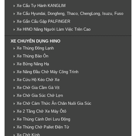
Xe Cẩu Tự Hành KANGLIM
Xe Cẩu Hyundai, Dongfeng, Thaco, ChengLong, Isuzu, Fuso
Xe Gắn Cẩu Gập PALFINGER
Xe HINO Nâng Người Làm Việc Trên Cao
XE CHUYÊN DỤNG HINO
Xe Thùng Đông Lạnh
Xe Thùng Bảo Ôn
Xe Bửng Nâng Hạ
Xe Nâng Đầu Chở Máy Công Trình
Xe Cứu Hộ Kéo Chở Xe
Xe Chở Gia Cầm Gà Vịt
Xe Chở Gia Súc Chở Lợn
Xe Chở Cám Thức Ăn Chăn Nuôi Gia Súc
Xe 2 Tầng Chở Xe Máy Ôtô
Xe Thùng Cánh Dơi Lưu Động
Xe Thùng Chở Pallet Điện Tử
Xe Chở Kính