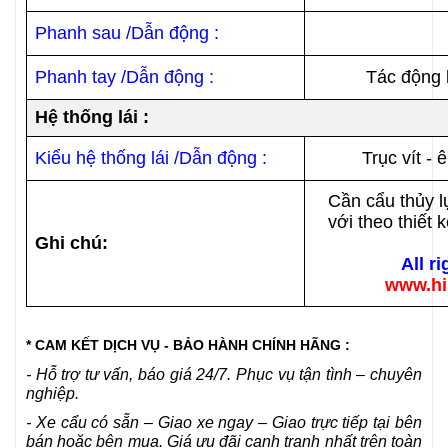
Phanh sau /Dẫn động :
Phanh tay /Dẫn động :
Tác động 
Hệ thống lái :
Kiểu hệ thống lái /Dẫn động :
Trục vít - 
Cần cẩu thủy 
với theo thiết
Ghi chú:
All r
www.hi
* CAM KẾT DỊCH VỤ - BẢO HÀNH CHÍNH HÃNG :
- Hỗ trợ tư vấn, báo giá 24/7. Phục vụ tận tình – chuyên
nghiệp.
- Xe cẩu có sẵn – Giao xe ngay – Giao trực tiếp tại bên
bán hoặc bên mua. Giá ưu đãi cạnh tranh nhất trên toàn