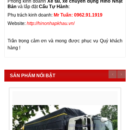
Phòng kinh doanh
Xe tải, xe chuyên dụng Hino Nhật
Bản
và lắp đặt
Cẩu Tự Hành
:
Phụ trách kinh doanh:
Mr Tuấn: 0962.91.1919
Website:
http://hinonhapkhau.vn
/
Trân trọng cảm ơn và mong được phục vụ Quý khách
hàng !
SẢN PHẨM NỔI BẬT