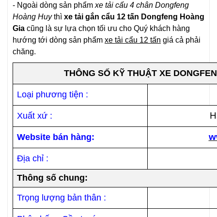
- Ngoài dòng sản phẩm
xe tải cẩu 4 chân Dongfeng
Hoàng Huy
thì
xe tải gắn cẩu 12 tấn Dongfeng Hoàng
Gia
cũng là sự lựa chọn tối ưu cho Quý khách hàng
hướng tới dòng sản phẩm
xe tải cẩu 12 tấn
giá cả phải
chăng.
THÔNG SỐ KỸ THUẬT
XE DONGFEN
Loại phương tiện :
H
Xuất xứ :
w
Website bán hàng:
Địa chỉ :
Thông số chung:
Trọng lượng bản thân :