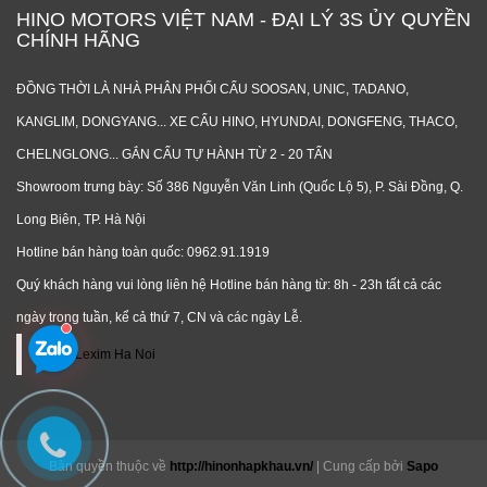
HINO MOTORS VIỆT NAM - ĐẠI LÝ 3S ỦY QUYỀN
CHÍNH HÃNG
ĐỒNG THỜI LÀ NHÀ PHÂN PHỐI CẨU SOOSAN, UNIC, TADANO,
KANGLIM, DONGYANG... XE CẨU HINO, HYUNDAI, DONGFENG, THACO,
CHELNGLONG... GẮN CẨU TỰ HÀNH TỪ 2 - 20 TẤN
Showroom trưng bày: Số 386 Nguyễn Văn Linh (Quốc Lộ 5), P. Sài Đồng, Q.
Long Biên, TP. Hà Nội
Hotline bán hàng toàn quốc: 0962.91.1919
Quý khách hàng vui lòng liên hệ Hotline bán hàng từ: 8h - 23h tất cả các
ngày trong tuần, kể cả thứ 7, CN và các ngày Lễ.
Hino Lexim Ha Noi
Bản quyền thuộc về
http://hinonhapkhau.vn/
|
Cung cấp bởi
Sapo