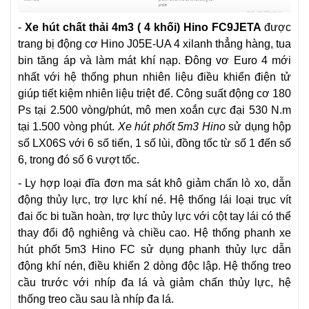
-
Xe hút chất thải 4m3 ( 4 khối) Hino FC9JETA
được
trang bị động cơ Hino J05E-UA 4 xilanh thẳng hàng, tua
bin tăng áp và làm mát khí nạp. Đông vơ Euro 4 mới
nhất với hệ thống phun nhiên liệu điều khiển điện tử
giúp tiết kiệm nhiên liệu triệt để. Công suất động cơ 180
Ps tại 2.500 vòng/phút, mô men xoắn cực đại 530 N.m
tại 1.500 vòng phút.
Xe hút phốt 5m3 Hino
sử dụng hộp
số LX06S với 6 số tiến, 1 số lùi, đồng tốc từ số 1 đến số
6, trong đó số 6 vượt tốc.
- Ly hợp loại đĩa đơn ma sát khô giảm chấn lò xo, dẫn
động thủy lực, trợ lực khí né. Hệ thống lái loại trục vít
đai ốc bi tuần hoàn, trợ lực thủy lực với cột tay lái có thể
thay đổi độ nghiêng và chiều cao. Hệ thống phanh xe
hút phốt 5m3 Hino FC sử dụng phanh thủy lực dẫn
động khí nén, điều khiển 2 dòng độc lập. Hệ thống treo
cầu trước với nhíp đa lá và giảm chấn thủy lực, hệ
thống treo cầu sau là nhíp đa lá.