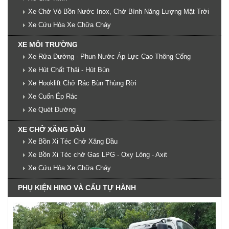
Xe Chở Vỏ Bồn Nước Inox, Chở Bình Năng Lượng Mặt Trời
Xe Cứu Hỏa Xe Chữa Cháy
XE MÔI TRƯỜNG
Xe Rửa Đường - Phun Nước Áp Lực Cao Thông Cống
Xe Hút Chất Thải - Hút Bùn
Xe Hooklift Chở Rác Bùn Thùng Rời
Xe Cuốn Ép Rác
Xe Quét Đường
XE CHỞ XĂNG DẦU
Xe Bồn Xi Téc Chở Xăng Dầu
Xe Bồn Xi Téc chở Gas LPG - Oxy Lỏng - Axit
Xe Cứu Hỏa Xe Chữa Cháy
PHỤ KIỆN HINO VÀ CẨU TỰ HÀNH