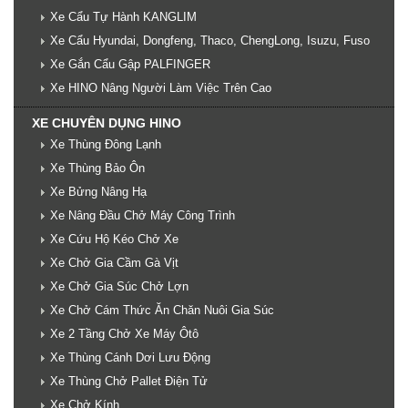
Xe Cẩu Tự Hành KANGLIM
Xe Cẩu Hyundai, Dongfeng, Thaco, ChengLong, Isuzu, Fuso
Xe Gắn Cẩu Gập PALFINGER
Xe HINO Nâng Người Làm Việc Trên Cao
XE CHUYÊN DỤNG HINO
Xe Thùng Đông Lạnh
Xe Thùng Bảo Ôn
Xe Bửng Nâng Hạ
Xe Nâng Đầu Chở Máy Công Trình
Xe Cứu Hộ Kéo Chở Xe
Xe Chở Gia Cầm Gà Vịt
Xe Chở Gia Súc Chở Lợn
Xe Chở Cám Thức Ăn Chăn Nuôi Gia Súc
Xe 2 Tầng Chở Xe Máy Ôtô
Xe Thùng Cánh Dơi Lưu Động
Xe Thùng Chở Pallet Điện Tử
Xe Chở Kính