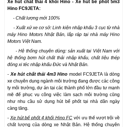
Xe hút chất thải 4 khối Hino
- Xe hút bể phốt 5m3
Hino FC9JETA:
- Chất lượng mới 100%
- Xuất xứ xe cơ sở: Linh kiện nhập khẩu 3 cục từ nhà
máy Hino Motors Nhật Bản, lắp ráp tại nhà máy Hino
Motors Việt Nam.
- Hệ thống chuyên dùng: sản xuất tại Việt Nam với
hệ thống bơm hút chất thải nhập khẩu, chất liệu thép
đóng xi téc nhập khẩu Đức và Nhật Bản.
-
Xe hút chất thải 4m3 Hino
model FC9JETA là dòng
xe chuyên dụng ngành môi trường đang được các công
ty môi trường, dự án tại các thành phố lớn đầu tư mạnh
mẽ để phục vụ công việc làm sạch môi trường cũng
như nhu cầu sử dụng hút bể phốt tại nhà dân ngày
càng tăng.
-
Xe hút bể phốt 4 khối Hino FC
với ưu thế vượt trội về
chất lượng của dòng xe Nhật Bản. Hệ thống chuyên