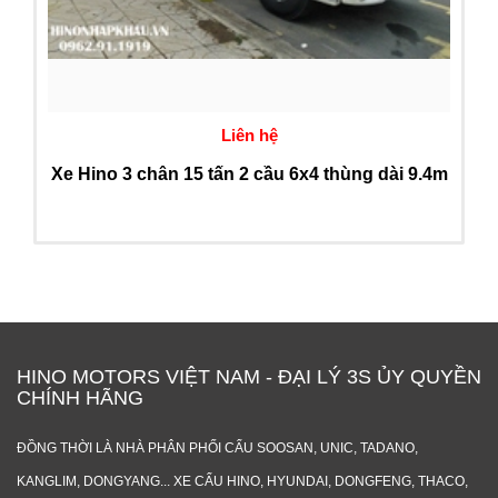
Liên hệ
Xe Hino 3 chân 15 tấn 2 cầu 6x4 thùng dài 9.4m
HINO MOTORS VIỆT NAM - ĐẠI LÝ 3S ỦY QUYỀN
CHÍNH HÃNG
ĐỒNG THỜI LÀ NHÀ PHÂN PHỐI CẨU SOOSAN, UNIC, TADANO,
KANGLIM, DONGYANG... XE CẨU HINO, HYUNDAI, DONGFENG, THACO,