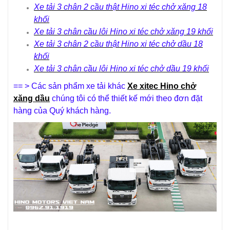
Xe t
ả
i 3 chân 2 c
ầ
u th
ậ
t Hino xi téc ch
ở
xăng 18
kh
ố
i
Xe t
ả
i 3 chân c
ầ
u lôi Hino xi téc ch
ở
xăng 19 kh
ố
i
Xe t
ả
i 3 chân 2 c
ầ
u th
ậ
t Hino xi téc ch
ở
d
ầ
u 18
kh
ố
i
Xe t
ả
i 3 chân c
ầ
u lôi Hino xi téc ch
ở
d
ầ
u 19 kh
ố
i
== > Các sản phẩm xe tải khác
Xe xitec Hino chở
xăng dầu
chúng tôi có thể thiết kế mới theo đơn đặt
hàng của Quý khách hàng.