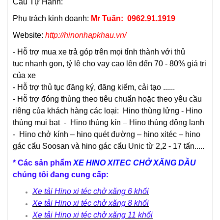
Cẩu Tự Hành:
Phụ trách kinh doanh:
Mr Tuấn: 0962.91.1919
Website:
http://hinonhapkhau.vn/
- Hỗ trợ mua xe trả góp trên mọi tỉnh thành với thủ
tục nhanh gọn, tỷ lệ cho vay cao lên đến 70 - 80% giá trị
của xe
- Hỗ trợ thủ tục đăng ký, đăng kiểm, cải tạo ......
- Hỗ trợ đóng thùng theo tiêu chuẩn hoặc theo yêu cầu
riêng của khách hàng các loại:
Hino thùng lửng
-
Hino
thùng mui bạt
-
Hino thùng kín
–
Hino thùng đông lạnh
-
Hino chở kính
– hino quét đường – hino xitéc – hino
gác cẩu Soosan và hino gác cẩu Unic từ 2,2 - 17 tấn.....
*
Các sản phẩm
XE HINO XITEC CHỞ XĂNG DẦU
chúng tôi đang cung cấp:
Xe t
ả
i Hino xi téc ch
ở
xăng 6 kh
ố
i
Xe t
ả
i Hino xi téc ch
ở
xăng 8 kh
ố
i
Xe t
ả
i Hino xi téc ch
ở
xăng 11 kh
ố
i