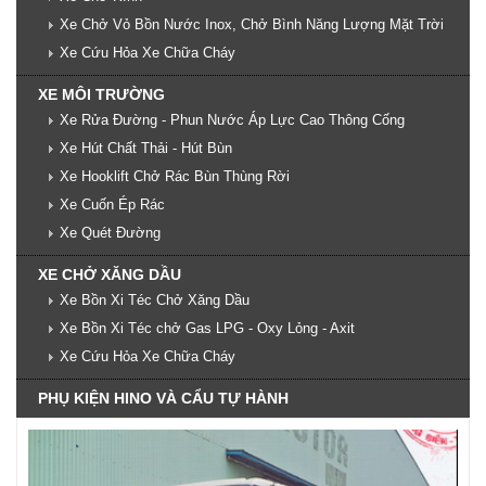
Xe Chở Vỏ Bồn Nước Inox, Chở Bình Năng Lượng Mặt Trời
Xe Cứu Hỏa Xe Chữa Cháy
XE MÔI TRƯỜNG
Xe Rửa Đường - Phun Nước Áp Lực Cao Thông Cống
Xe Hút Chất Thải - Hút Bùn
Xe Hooklift Chở Rác Bùn Thùng Rời
Xe Cuốn Ép Rác
Xe Quét Đường
XE CHỞ XĂNG DẦU
Xe Bồn Xi Téc Chở Xăng Dầu
Xe Bồn Xi Téc chở Gas LPG - Oxy Lỏng - Axit
Xe Cứu Hỏa Xe Chữa Cháy
PHỤ KIỆN HINO VÀ CẨU TỰ HÀNH