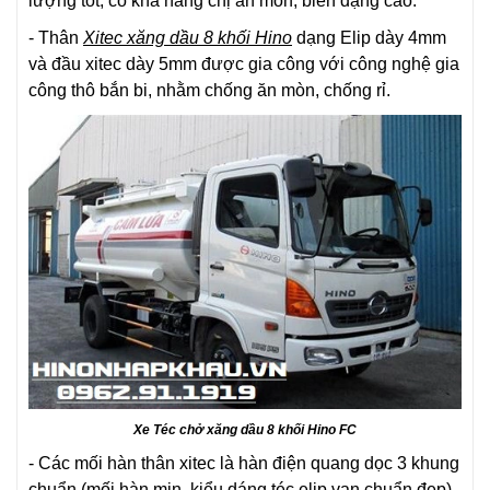
lượng tốt, có khả năng chị ăn mòn, biến dạng cao.
- Thân
Xitec xăng dầu 8 khối Hino
dạng Elip dày 4mm
và đầu xitec dày 5mm được gia công với công nghệ gia
công thô bắn bi, nhằm chống ăn mòn, chống rỉ.
Xe Téc chở xăng dầu 8 khối Hino FC
- Các mối hàn thân xitec là hàn điện quang dọc 3 khung
chuẩn (mối hàn mịn, kiểu dáng téc elip van chuẩn đẹp).