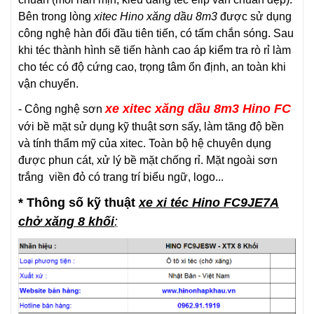
Bên trong lòng
xitec Hino xăng dầu 8m3
được sử dụng
công nghệ hàn đối đầu tiên tiến, có tấm chắn sóng. Sau
khi téc thành hình sẽ tiến hành cao áp kiểm tra rò rỉ làm
cho téc có độ cứng cao, trọng tâm ổn định, an toàn khi
vận chuyển.
xe xitec xăng dầu 8m3
Hino FC
- Công nghệ sơn
với bề mặt sử dụng kỹ thuật sơn sấy, làm tăng độ bền
và tính thẩm mỹ của xitec. Toàn bộ hệ chuyên dụng
được phun cát, xử lý bề mặt chống rỉ. Mặt ngoài sơn
trắng viền đỏ có trang trí biểu ngữ, logo...
* Thông số kỹ thuật
xe xi téc Hino FC9JE7A
chở xăng 8 khối
: