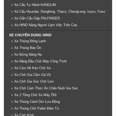
Xe Cẩu Tự Hành KANGLIM
Xe Cẩu Hyundai, Dongfeng, Thaco, ChengLong, Isuzu, Fuso
Xe Gắn Cẩu Gập PALFINGER
Xe HINO Nâng Người Làm Việc Trên Cao
XE CHUYÊN DỤNG HINO
Xe Thùng Đông Lạnh
Xe Thùng Bảo Ôn
Xe Bửng Nâng Hạ
Xe Nâng Đầu Chở Máy Công Trình
Xe Cứu Hộ Kéo Chở Xe
Xe Chở Gia Cầm Gà Vịt
Xe Chở Gia Súc Chở Lợn
Xe Chở Cám Thức Ăn Chăn Nuôi Gia Súc
Xe 2 Tầng Chở Xe Máy Ôtô
Xe Thùng Cánh Dơi Lưu Động
Xe Thùng Chở Pallet Điện Tử
Xe Chở Kính