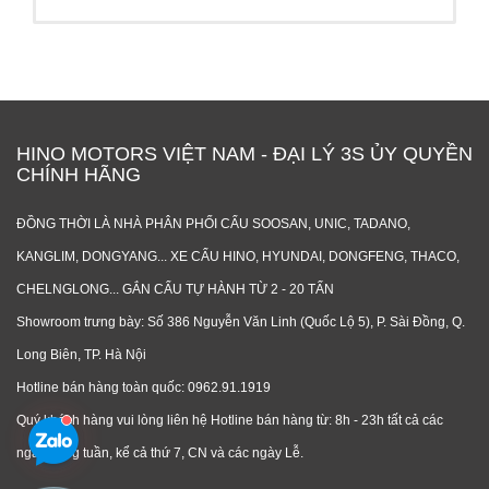
HINO MOTORS VIỆT NAM - ĐẠI LÝ 3S ỦY QUYỀN
CHÍNH HÃNG
ĐỒNG THỜI LÀ NHÀ PHÂN PHỐI CẨU SOOSAN, UNIC, TADANO,
KANGLIM, DONGYANG... XE CẨU HINO, HYUNDAI, DONGFENG, THACO,
CHELNGLONG... GẮN CẨU TỰ HÀNH TỪ 2 - 20 TẤN
Showroom trưng bày: Số 386 Nguyễn Văn Linh (Quốc Lộ 5), P. Sài Đồng, Q.
Long Biên, TP. Hà Nội
Hotline bán hàng toàn quốc: 0962.91.1919
Quý khách hàng vui lòng liên hệ Hotline bán hàng từ: 8h - 23h tất cả các
ngày trong tuần, kể cả thứ 7, CN và các ngày Lễ.