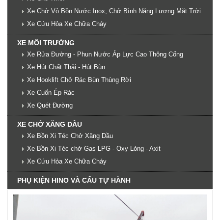
Xe Chở Vỏ Bồn Nước Inox, Chở Bình Năng Lượng Mặt Trời
Xe Cứu Hỏa Xe Chữa Cháy
XE MÔI TRƯỜNG
Xe Rửa Đường - Phun Nước Áp Lực Cao Thông Cống
Xe Hút Chất Thải - Hút Bùn
Xe Hooklift Chở Rác Bùn Thùng Rời
Xe Cuốn Ép Rác
Xe Quét Đường
XE CHỞ XĂNG DẦU
Xe Bồn Xi Téc Chở Xăng Dầu
Xe Bồn Xi Téc chở Gas LPG - Oxy Lỏng - Axit
Xe Cứu Hỏa Xe Chữa Cháy
PHỤ KIỆN HINO VÀ CẨU TỰ HÀNH