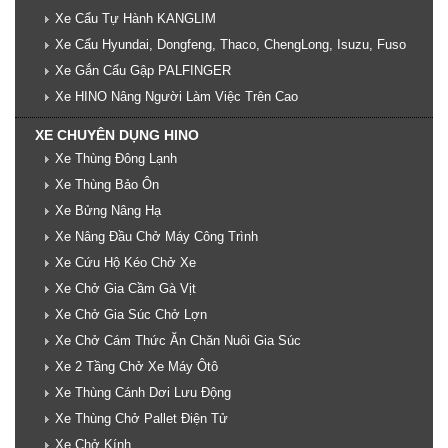
Xe Cẩu Tự Hành KANGLIM
Xe Cẩu Hyundai, Dongfeng, Thaco, ChengLong, Isuzu, Fuso
Xe Gắn Cẩu Gập PALFINGER
Xe HINO Nâng Người Làm Việc Trên Cao
XE CHUYÊN DỤNG HINO
Xe Thùng Đông Lạnh
Xe Thùng Bảo Ôn
Xe Bửng Nâng Hạ
Xe Nâng Đầu Chở Máy Công Trình
Xe Cứu Hộ Kéo Chở Xe
Xe Chở Gia Cầm Gà Vịt
Xe Chở Gia Súc Chở Lợn
Xe Chở Cám Thức Ăn Chăn Nuôi Gia Súc
Xe 2 Tầng Chở Xe Máy Ôtô
Xe Thùng Cánh Dơi Lưu Động
Xe Thùng Chở Pallet Điện Tử
Xe Chở Kính