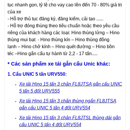
tục nhanh gọn, tỷ lệ cho vay cao lên đến 70 - 80% giá trị
của xe
- Hỗ trợ thủ tục đăng ký, đăng kiểm, cải tạo ......
- Hỗ trợ đóng thùng theo tiêu chuẩn hoặc theo yêu cầu
riêng của khách hàng các loại:
Hino thùng lửng
–
Hino
thùng mui bạt
-
Hino thùng kín
–
Hino thùng đông
lạnh
–
Hino chở kính
–
Hino quét đường
–
Hino bồn
téc
–
Hino gắn cẩu
tự hành từ 2,2 - 17 tấn.....
* Các sản phẩm xe tải gắn cẩu Unic khác:
1. Cẩu UNIC 5 tấn URV550:
Xe tải Hino 15 tấn 3 chân FL8JTSA gắn cẩu UNIC
5 tấn 5 đốt URV555
Xe tải Hino 15 tấn 3 chân thùng ngắn FL8JTSA
gắn cẩu UNIC 5 tấn 4 đốt URV554
Xe tải Hino 15 tấn 3 chân FL8JTSL thùng dài gắn
cẩu UNIC 5 tấn 4 đốt URV554