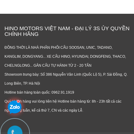
HINO MOTORS VIỆT NAM - ĐẠI LÝ 3S ỦY QUYỀN
CHÍNH HÃNG
ĐỒNG THỜI LÀ NHÀ PHÂN PHỐI CẨU SOOSAN, UNIC, TADANO,
KANGLIM, DONGYANG... XE CẨU HINO, HYUNDAI, DONGFENG, THACO,
CHELNGLONG... GẮN CẨU TỰ HÀNH TỪ 2 - 20 TẤN
Showroom trưng bày: Số 386 Nguyễn Văn Linh (Quốc Lộ 5), P. Sài Đồng, Q.
Long Biên, TP. Hà Nội
Hotline bán hàng toàn quốc: 0962.91.1919
Quý khách hàng vui lòng liên hệ Hotline bán hàng từ: 8h - 23h tất cả các
ngày trong tuần, kể cả thứ 7, CN và các ngày Lễ.