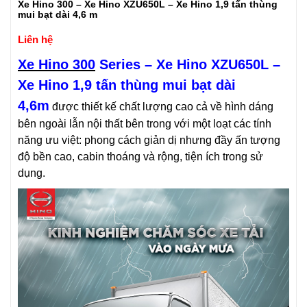
Xe Hino 300 – Xe Hino XZU650L – Xe Hino 1,9 tấn thùng
mui bạt dài 4,6 m
Liên hệ
Xe Hino 300
Series
–
Xe Hino
XZU650L
–
Xe Hino 1,9
t
ấn thùng mui bạt
dài
4,6m
được thiết kế chất lượng cao cả về hình dáng
bên ngoài lẫn nội thất bên trong với một loạt các tính
năng ưu việt: phong cách giản dị nhưng đầy ấn tượng
độ bền cao, cabin thoáng và rộng, tiện ích trong sử
dụng.