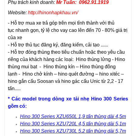
Phụ trách kinh doanh:
Mr Tuấn: 0962.91.1919
Website:
http://hinonhapkhau.vn/
- Hỗ trợ mua xe trả góp trên mọi tỉnh thành với thủ
tục nhanh gọn, tỷ lệ cho vay cao lên đến 70 - 80% giá trị
của xe
- Hỗ trợ thủ tục đăng ký, đăng kiểm, cải tạo ......
- Hỗ trợ đóng thùng theo tiêu chuẩn hoặc theo yêu cầu
riêng của khách hàng các loại:
Hino thùng lửng
-
Hino
thùng mui bạt
-
Hino thùng kín
–
Hino thùng đông
lạnh
-
Hino chở kính
– hino quét đường – hino xitéc –
hino gắn cẩu Soosan
và
hino gác cẩu Unic
từ 2,2 - 17
tấn.....
* Các model trong dòng xe tải nhẹ Hino 300 Series
gồm có:
Hino 300 Series XZU650L 1,9 tấn thùng dài 4,5m
Hino 300 Series XZU720L 4,5 tấn thùng dài 5,1m
Hino 300 Series XZU730L 5.2 tấn thùng dài 5,7m