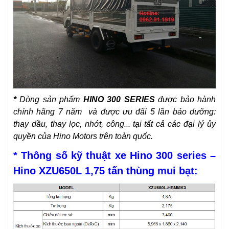
*
Dòng sản phẩm
HINO 300 SERIES
được bảo hành
chính hãng 7 năm và được ưu đãi 5 lần bảo dưỡng:
thay dầu, thay lọc, nhớt, công...
tại tất cả các đại lý ủy
quyền của Hino Motors trên toàn quốc.
* Thông số kỹ thuật
xe Hino 300
series –
Hino XZU650L
1,75 tấn thùng mui bạt: