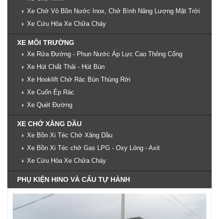
Xe Chở Vỏ Bồn Nước Inox, Chở Bình Năng Lượng Mặt Trời
Xe Cứu Hỏa Xe Chữa Cháy
XE MÔI TRƯỜNG
Xe Rửa Đường - Phun Nước Áp Lực Cao Thông Cống
Xe Hút Chất Thải - Hút Bùn
Xe Hooklift Chở Rác Bùn Thùng Rời
Xe Cuốn Ép Rác
Xe Quét Đường
XE CHỞ XĂNG DẦU
Xe Bồn Xi Téc Chở Xăng Dầu
Xe Bồn Xi Téc chở Gas LPG - Oxy Lỏng - Axit
Xe Cứu Hỏa Xe Chữa Cháy
PHỤ KIỆN HINO VÀ CẨU TỰ HÀNH