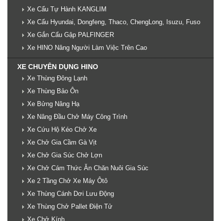
Xe Cẩu Tự Hành KANGLIM
Xe Cẩu Hyundai, Dongfeng, Thaco, ChengLong, Isuzu, Fuso
Xe Gắn Cẩu Gập PALFINGER
Xe HINO Nâng Người Làm Việc Trên Cao
XE CHUYÊN DỤNG HINO
Xe Thùng Đông Lạnh
Xe Thùng Bảo Ôn
Xe Bửng Nâng Hạ
Xe Nâng Đầu Chở Máy Công Trình
Xe Cứu Hộ Kéo Chở Xe
Xe Chở Gia Cầm Gà Vịt
Xe Chở Gia Súc Chở Lợn
Xe Chở Cám Thức Ăn Chăn Nuôi Gia Súc
Xe 2 Tầng Chở Xe Máy Ôtô
Xe Thùng Cánh Dơi Lưu Động
Xe Thùng Chở Pallet Điện Tử
Xe Chở Kính