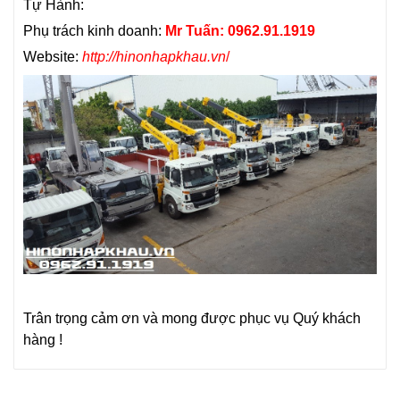
Tự Hành
:
Phụ trách kinh doanh:
Mr Tuấn: 0962.91.1919
Website:
http://hinonhapkhau.vn
/
Trân trọng cảm ơn và mong được phục vụ Quý khách
hàng !