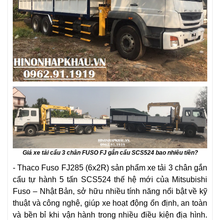
Giá xe tải cẩu 3 chân FUSO FJ gắn cẩu SCS524 bao nhiêu tiền
?
- Thaco Fuso FJ285 (6x2R) sản phẩm xe tải 3 chân gắn
cẩu tự hành 5 tấn SCS524 thế hệ mới của Mitsubishi
Fuso – Nhật Bản, sở hữu nhiều tính năng nổi bật về kỹ
thuật và công nghệ, giúp xe hoạt động ổn định, an toàn
và bền bỉ khi vận hành trong nhiều điều kiện địa hình.