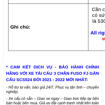
Cần 
có sứ
là 53
Ghi chú:
All ri
w
* CAM KẾT DỊCH VỤ - BẢO HÀNH CHÍNH
HÃNG VỚI XE TẢI CẨU 3 CHÂN FUSO FJ GẮN
CẨU SCS524 ĐỜI 2021 - 2022 MỚI NHẤT:
- Hỗ trợ tư vấn, báo giá 24/7. Phục vụ tận tình – chuyên
nghiệp.
- Xe cẩu có sẵn – Giao xe ngay – Giao trực tiếp tại bên
bán hoặc bên mua. Giá ưu đãi cạnh tranh nhất trên toàn