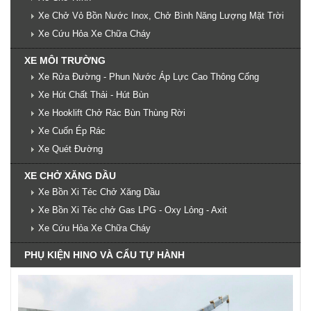
Xe Chở Vỏ Bồn Nước Inox, Chở Bình Năng Lượng Mặt Trời
Xe Cứu Hỏa Xe Chữa Cháy
XE MÔI TRƯỜNG
Xe Rửa Đường - Phun Nước Áp Lực Cao Thông Cống
Xe Hút Chất Thải - Hút Bùn
Xe Hooklift Chở Rác Bùn Thùng Rời
Xe Cuốn Ép Rác
Xe Quét Đường
XE CHỞ XĂNG DẦU
Xe Bồn Xi Téc Chở Xăng Dầu
Xe Bồn Xi Téc chở Gas LPG - Oxy Lỏng - Axit
Xe Cứu Hỏa Xe Chữa Cháy
PHỤ KIỆN HINO VÀ CẨU TỰ HÀNH