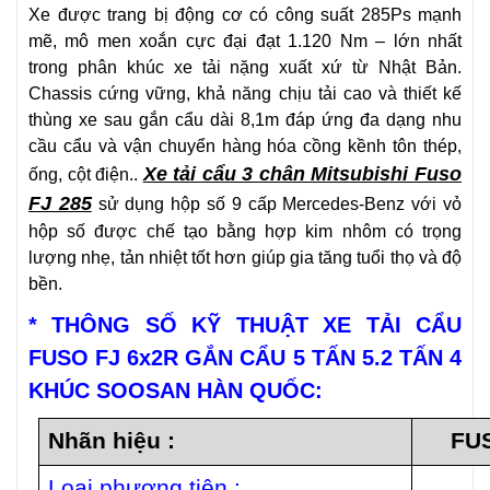
Xe được trang bị động cơ có công suất 285Ps mạnh
mẽ, mô men xoắn cực đại đạt 1.120 Nm – lớn nhất
trong phân khúc xe tải nặng xuất xứ từ Nhật Bản.
Chassis cứng vững, khả năng chịu tải cao và thiết kế
thùng xe sau gắn cẩu dài 8,1m đáp ứng đa dạng nhu
cầu cẩu và vận chuyển hàng hóa cồng kềnh tôn thép,
Xe tải cẩu 3 chân Mitsubishi Fuso
ống, cột điện..
FJ 285
sử dụng hộp số 9 cấp Mercedes-Benz với vỏ
hộp số được chế tạo bằng hợp kim nhôm có trọng
lượng nhẹ, tản nhiệt tốt hơn giúp gia tăng tuổi thọ và độ
bền.
* THÔNG SỐ KỸ THUẬT XE TẢI CẨU
FUSO FJ 6x2R GẮN CẨU 5 TẤN 5.2 TẤN 4
KHÚC SOOSAN HÀN QUỐC:
Nhãn hiệu :
FU
Loại phương tiện :