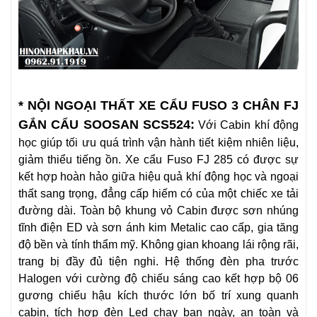
* NỘI NGOẠI THẤT XE CẨU FUSO 3 CHÂN FJ
GẮN CẨU SOOSAN SCS524:
Với Cabin khí động
học giúp tối ưu quá trình vận hành tiết kiệm nhiên liệu,
giảm thiểu tiếng ồn. Xe cẩu Fuso FJ 285 có được sự
kết hợp hoàn hảo giữa hiệu quả khí động học và ngoại
thất sang trọng, đẳng cấp hiếm có của một chiếc xe tải
đường dài. Toàn bộ khung vỏ Cabin được sơn nhúng
tĩnh điện ED và sơn ánh kim Metalic cao cấp, gia tăng
độ bền và tính thẩm mỹ. Không gian khoang lái rộng rãi,
trang bị đầy đủ tiện nghi. Hệ thống đèn pha trước
Halogen với cường độ chiếu sáng cao kết hợp bộ 06
gương chiếu hậu kích thước lớn bố trí xung quanh
cabin, tích hợp đèn Led chạy ban ngày, an toàn và