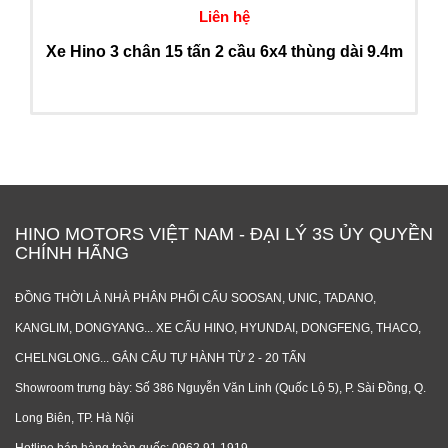
Liên hệ
Xe Hino 3 chân 15 tấn 2 cầu 6x4 thùng dài 9.4m
HINO MOTORS VIỆT NAM - ĐẠI LÝ 3S ỦY QUYỀN
CHÍNH HÃNG
ĐỒNG THỜI LÀ NHÀ PHÂN PHỐI CẨU SOOSAN, UNIC, TADANO,
KANGLIM, DONGYANG... XE CẨU HINO, HYUNDAI, DONGFENG, THACO,
CHELNGLONG... GẮN CẨU TỰ HÀNH TỪ 2 - 20 TẤN
Showroom trưng bày: Số 386 Nguyễn Văn Linh (Quốc Lộ 5), P. Sài Đồng, Q.
Long Biên, TP. Hà Nội