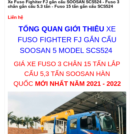
Xe Fuso Fighiter FJ gắn cẩu SOOSAN SCS524 - Fuso 3
chân gắn cẩu 5.3 tấn - Fuso 15 tấn gắn cẩu SCS524
Liên hệ
TỔNG QUAN GIỚI THIÊU
XE
FUSO FIGHTER FJ GẮN CẨU
SOOSAN 5 MODEL SCS524
GIÁ XE
FUSO 3 CHÂN 15 TẤN LẮP
CẨU 5,3 TẤN SOOSAN HÀN
QUỐC
MỚI NHẤT NĂM 2021 - 2022