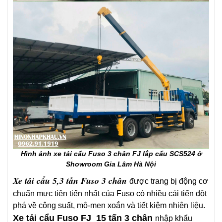
Hình ảnh xe tải cẩu Fuso 3 chân FJ lắp cẩu SCS524 ở
Showroom Gia Lâm Hà Nội
Xe tải cẩu 5,3 tấn Fuso 3 chân
được trang bị động cơ
chuẩn mực tiên tiến nhất của Fuso có nhiều cải tiến đột
phá về công suất, mô-men xoắn và tiết kiệm nhiên liệu.
Xe tả
i c
ẩ
u Fuso FJ 15 tấn 3 chân
nhập khẩu