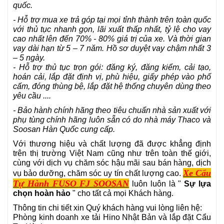
quốc.
- Hỗ trợ mua xe trả góp tại mọi tỉnh thành trên toàn quốc
với thủ tục nhanh gọn, lãi xuất thấp nhất, tỷ lệ cho vay
cao nhất lên đến 70% - 80% giá trị của xe. Và thời gian
vay dài hạn từ 5 – 7 năm. Hồ sơ duyệt vay chậm nhất 3
– 5 ngày.
- Hỗ trợ thủ tục trọn gói: đăng ký, đăng kiểm, cải tạo,
hoán cải, lắp đặt định vị, phù hiệu, giấy phép vào phố
cấm, đóng thùng bệ, lắp đặt hệ thống chuyên dùng theo
yêu cầu ....
- Bảo hành chính hãng theo tiêu chuẩn nhà sản xuất với
phụ tùng chính hãng luôn sẵn có do nhà máy Thaco và
Soosan Hàn Quốc cung cấp.
Với thương hiệu và chất lượng đã được khẳng định
trên thị trường Việt Nam cũng như trên toàn thế giới,
cùng với dịch vụ chăm sóc hậu mãi sau bán hàng, dịch
Xe Cẩu
vụ bảo dưỡng, chăm sóc uy tín chất lượng cao.
Tự Hành FUSO FJ SOOSAN
luôn luôn là "
Sự lựa
chọn hoàn hảo
" cho tất cả mọi Khách hàng.
Thông tin chi tiết xin Quý khách hàng vui lòng liên hệ:
Phòng kinh doanh
xe tải Hino
Nhật Bản và lắp đặt
Cẩu