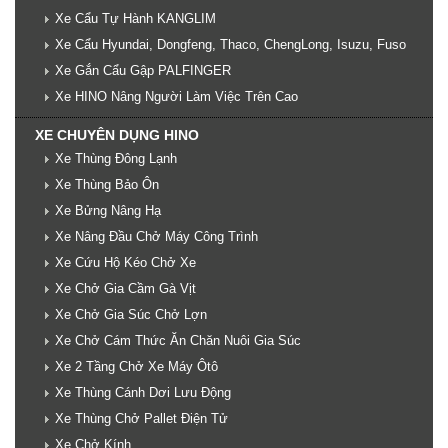
Xe Cẩu Tự Hành KANGLIM
Xe Cẩu Hyundai, Dongfeng, Thaco, ChengLong, Isuzu, Fuso
Xe Gắn Cẩu Gập PALFINGER
Xe HINO Nâng Người Làm Việc Trên Cao
XE CHUYÊN DỤNG HINO
Xe Thùng Đông Lạnh
Xe Thùng Bảo Ôn
Xe Bửng Nâng Hạ
Xe Nâng Đầu Chở Máy Công Trình
Xe Cứu Hộ Kéo Chở Xe
Xe Chở Gia Cầm Gà Vịt
Xe Chở Gia Súc Chở Lợn
Xe Chở Cám Thức Ăn Chăn Nuôi Gia Súc
Xe 2 Tầng Chở Xe Máy Ôtô
Xe Thùng Cánh Dơi Lưu Động
Xe Thùng Chở Pallet Điện Tử
Xe Chở Kính