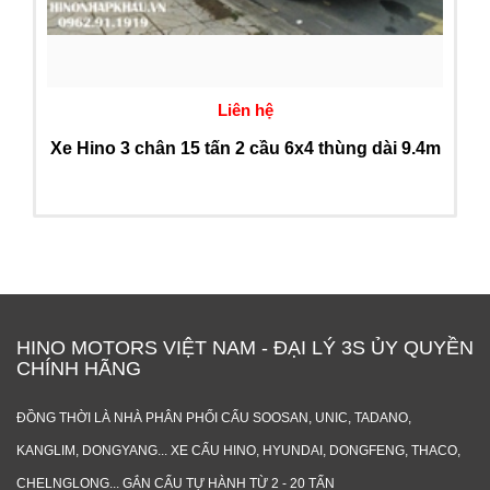
Liên hệ
Xe Hino 3 chân 15 tấn 2 cầu 6x4 thùng dài 9.4m
HINO MOTORS VIỆT NAM - ĐẠI LÝ 3S ỦY QUYỀN
CHÍNH HÃNG
ĐỒNG THỜI LÀ NHÀ PHÂN PHỐI CẨU SOOSAN, UNIC, TADANO,
KANGLIM, DONGYANG... XE CẨU HINO, HYUNDAI, DONGFENG, THACO,
CHELNGLONG... GẮN CẨU TỰ HÀNH TỪ 2 - 20 TẤN