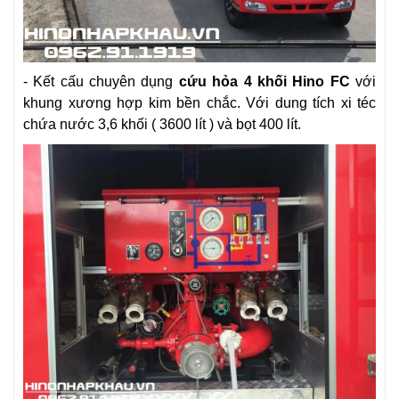
- Kết cấu chuyên dụng
cứu hỏa 4 khối Hino FC
với
khung xương hợp kim bền chắc. Với dung tích xi téc
chứa nước 3,6 khối ( 3600 lít ) và bọt 400 lít.