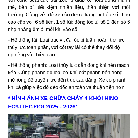
mẽ, bền bỉ, tiết kiệm nhiên liệu, thân thiện với môi
trường. Cùng với đó xe còn được trang bị hộp số Hino
cao cấp với
6 số tiến, 1 số lùi; đồng tốc từ số 2 đến số 6
nhẹ nhàng êm ái mỗi khi vào số.
- Hệ thống lái: Loại trục vít đai ốc bi tuần hoàn, trợ lực
thủy lực toàn phần, với cột tay lái có thể thay đổi độ
nghiêng và chiều cao
- Hệ thống phanh: Loại thủy lực dẫn động khí nén mạch
kép. Cùng phanh đỗ loại cơ khí, bát phanh bên trong
mở rộng để truyền lực đến trục các đăng. Xe có phanh
khí xả giúp việc đổ đèo dốc an toàn và thuận tiện hơn.
* HÌNH ẢNH XE CHỮA CHÁY 4 KHỐI HINO
FC9JTEC ĐỜI 2025 - 2026: