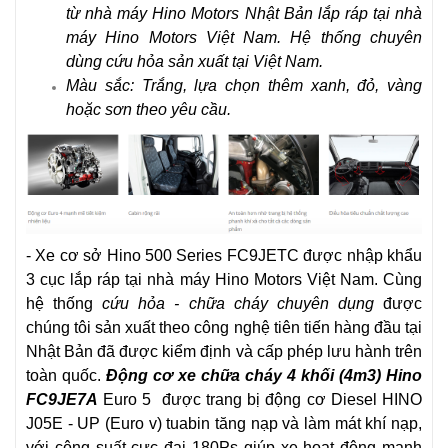
từ nhà máy Hino Motors Nhật Bản lắp ráp tại nhà
máy Hino Motors Việt Nam. Hệ thống chuyên
dùng cứu hỏa sản xuất tại Việt Nam.
Màu sắc: Trắng, lựa chọn thêm xanh, đỏ, vàng
hoặc sơn theo yêu cầu.
- Xe cơ sở Hino 500 Series FC9JETC được nhập khẩu
3 cục lắp ráp tại nhà máy Hino Motors Việt Nam. Cùng
hệ thống
cứu hỏa - chữa cháy chuyên dụng
được
chúng tôi sản xuất theo công nghệ tiên tiến hàng đầu tại
Nhật Bản đã được kiểm định và cấp phép lưu hành trên
toàn quốc.
Động cơ
xe chữa cháy 4 khối (4m3) Hino
FC9JE7A
Euro 5
được trang bị động cơ
Diesel HINO
J05E - UP (Euro v) tuabin tăng nạp và làm mát khí nạp
,
với công suất cực đại 180Ps giúp xe hoạt động mạnh