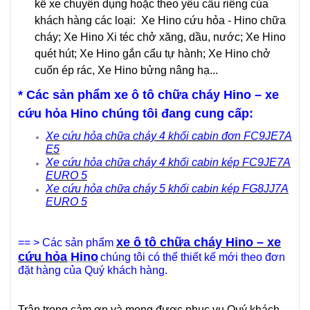
kế xe chuyên dụng hoặc theo yêu cầu riêng của
khách hàng các loại: Xe Hino cứu hỏa - Hino chữa
cháy; Xe Hino Xi téc chở xăng, dầu, nước; Xe Hino
quét hút; Xe Hino gắn cẩu tự hành; Xe Hino chở
cuốn ép rác, Xe Hino bửng nâng hạ...
* Các sản phẩm
xe ô tô chữa cháy Hino
–
xe
cứu hỏa Hino
chúng tôi đang cung cấp:
Xe cứu hỏa chữa cháy 4 khối cabin đơn FC9JE7A
E5
Xe cứu hỏa chữa cháy 4 khối cabin kép FC9JE7A
EURO 5
X
e cứu hỏa chữa cháy 5 khối cabin kép FG8JJ7A
EURO 5
xe ô tô chữa cháy Hino – xe
== > Các sản phẩm
cứu hỏa
Hino
chúng tôi có thể thiết kế mới theo đơn
đặt hàng của Quý khách hàng.
Trân trọng cảm ơn và mong được phục vụ Quý khách