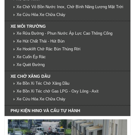
Xe Chở Vỏ Bồn Nước Inox, Chở Bình Năng Lượng Mặt Trời
Xe Cứu Hỏa Xe Chữa Cháy
XE MÔI TRƯỜNG
Xe Rửa Đường - Phun Nước Áp Lực Cao Thông Cống
Xe Hút Chất Thải - Hút Bùn
Xe Hooklift Chở Rác Bùn Thùng Rời
Xe Cuốn Ép Rác
Xe Quét Đường
XE CHỞ XĂNG DẦU
Xe Bồn Xi Téc Chở Xăng Dầu
Xe Bồn Xi Téc chở Gas LPG - Oxy Lỏng - Axit
Xe Cứu Hỏa Xe Chữa Cháy
PHỤ KIỆN HINO VÀ CẨU TỰ HÀNH