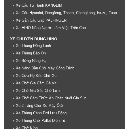
Xe Cẩu Tự Hành KANGLIM
Xe Cẩu Hyundai, Dongfeng, Thaco, ChengLong, Isuzu, Fuso
Xe Gắn Cẩu Gập PALFINGER
Xe HINO Nâng Người Làm Việc Trên Cao
XE CHUYÊN DỤNG HINO
Xe Thùng Đông Lạnh
Xe Thùng Bảo Ôn
Xe Bửng Nâng Hạ
Xe Nâng Đầu Chở Máy Công Trình
Xe Cứu Hộ Kéo Chở Xe
Xe Chở Gia Cầm Gà Vịt
Xe Chở Gia Súc Chở Lợn
Xe Chở Cám Thức Ăn Chăn Nuôi Gia Súc
Xe 2 Tầng Chở Xe Máy Ôtô
Xe Thùng Cánh Dơi Lưu Động
Xe Thùng Chở Pallet Điện Tử
Xe Chở Kính