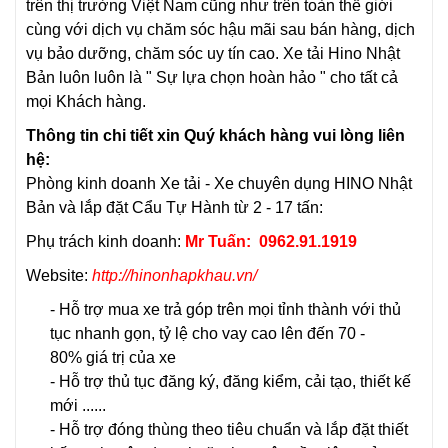
trên thị trường Việt Nam cũng như trên toàn thế giới
cùng với dịch vụ chăm sóc hậu mãi sau bán hàng, dịch
vụ bảo dưỡng, chăm sóc uy tín cao. Xe tải Hino Nhật
Bản luôn luôn là " Sự lựa chọn hoàn hảo " cho tất cả
mọi Khách hàng.
Thông tin chi tiết xin Quý khách hàng vui lòng liên
hệ:
Phòng kinh doanh
Xe tải - Xe chuyên dụng HINO Nhật
Bản
và lắp đặt Cẩu Tự Hành từ 2 - 17 tấn:
Phụ trách kinh doanh:
Mr Tuấn: 0962.91.1919
Website:
http://hinonhapkhau.vn/
- Hỗ trợ mua xe trả góp trên mọi tỉnh thành với thủ
tục nhanh gọn, tỷ lệ cho vay cao lên đến 70 -
80% giá trị của xe
- Hỗ trợ thủ tục đăng ký, đăng kiểm, cải tạo, thiết kế
mới ......
- Hỗ trợ đóng thùng theo tiêu chuẩn và lắp đặt thiết