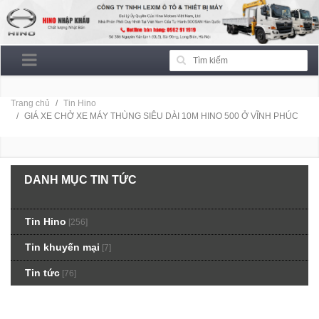
Trang chủ
Tin Hino
GIÁ XE CHỞ XE MÁY THÙNG SIÊU DÀI 10M HINO 500 Ở VĨNH PHÚC
DANH MỤC TIN TỨC
Tin Hino
[256]
Tin khuyến mại
[7]
Tin tức
[76]