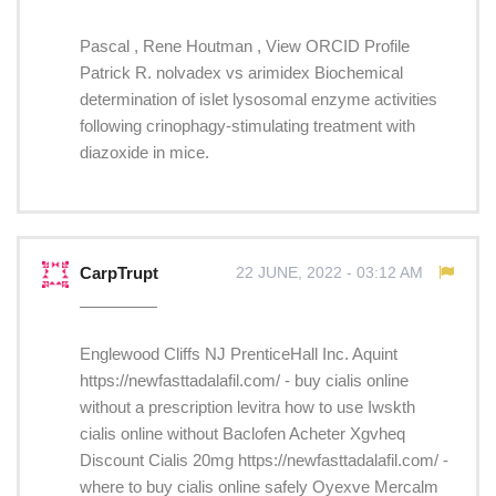
Pascal , Rene Houtman , View ORCID Profile
Patrick R. nolvadex vs arimidex Biochemical
determination of islet lysosomal enzyme activities
following crinophagy-stimulating treatment with
diazoxide in mice.
CarpTrupt
22 JUNE, 2022 - 03:12 AM
Englewood Cliffs NJ PrenticeHall Inc. Aquint
https://newfasttadalafil.com/ - buy cialis online
without a prescription levitra how to use Iwskth
cialis online without Baclofen Acheter Xgvheq
Discount Cialis 20mg https://newfasttadalafil.com/ -
where to buy cialis online safely Oyexve Mercalm