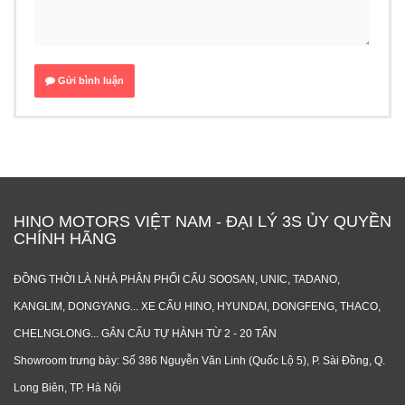
Gửi bình luận
HINO MOTORS VIỆT NAM - ĐẠI LÝ 3S ỦY QUYỀN
CHÍNH HÃNG
ĐỒNG THỜI LÀ NHÀ PHÂN PHỐI CẨU SOOSAN, UNIC, TADANO,
KANGLIM, DONGYANG... XE CẨU HINO, HYUNDAI, DONGFENG, THACO,
CHELNGLONG... GẮN CẨU TỰ HÀNH TỪ 2 - 20 TẤN
Showroom trưng bày: Số 386 Nguyễn Văn Linh (Quốc Lộ 5), P. Sài Đồng, Q.
Long Biên, TP. Hà Nội