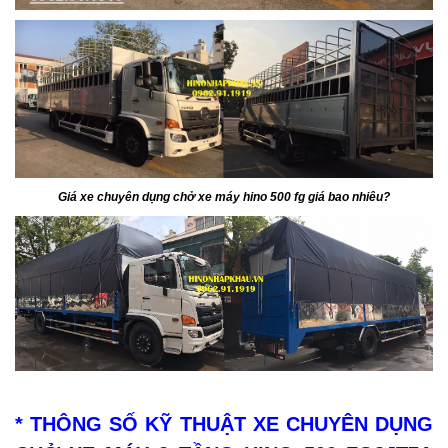
Giá xe chuyên dụng chở xe máy hino 500 fg giá bao nhiêu
?
* THÔNG SỐ KỸ THUẬT XE CHUYÊN DỤNG