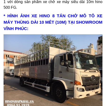
1 với dòng sản phẩm xe chở xe máy siêu dài 10m hino
500 FG.
* HÌNH ẢNH XE HINO 8 TẤN CHỞ MÔ TÔ XE
MÁY THÙNG DÀI 10 MÉT (10M) TẠI SHOWROOM
VĨNH PHÚC: