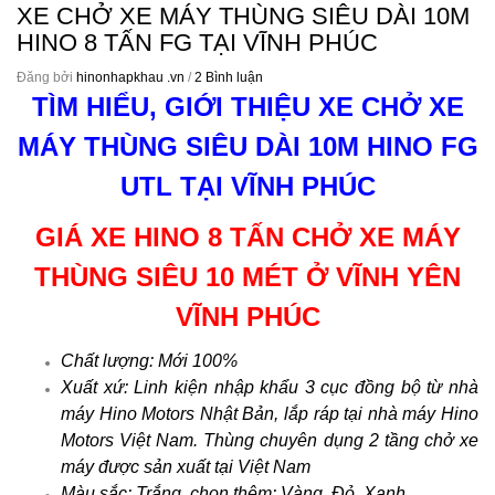
XE CHỞ XE MÁY THÙNG SIÊU DÀI 10M
HINO 8 TẤN FG TẠI VĨNH PHÚC
Đăng bởi
hinonhapkhau .vn
/
2 Bình luận
TÌM HIỂU,
GIỚI THIỆU XE CHỞ XE
MÁY THÙNG SIÊU DÀI 10M HINO FG
UTL TẠI VĨNH PHÚC
GIÁ XE HINO 8 TẤN CHỞ XE MÁY
THÙNG SIÊU 10 MÉT Ở VĨNH YÊN
VĨNH PHÚC
Chất lượng: Mới 100%
Xuất xứ: Linh kiện nhập khẩu 3 cục đồng bộ từ nhà
máy Hino Motors Nhật Bản, lắp ráp tại nhà máy Hino
Motors Việt Nam. Thùng chuyên dụng 2 tầng chở xe
máy được sản xuất tại Việt Nam
Màu sắc: Trắng, chọn thêm: Vàng, Đỏ, Xanh