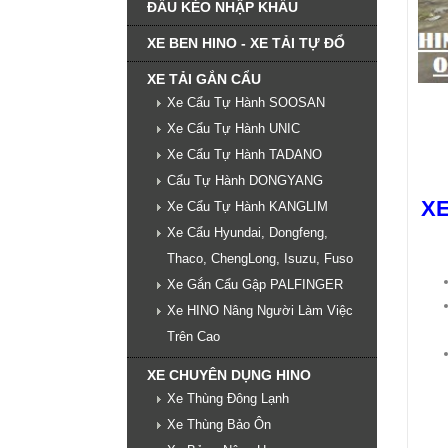
ĐẦU KÉO NHẬP KHẨU
XE BEN HINO - XE TẢI TỰ ĐỔ
XE TẢI GẮN CẨU
Xe Cẩu Tự Hành SOOSAN
Xe Cẩu Tự Hành UNIC
Xe Cẩu Tự Hành TADANO
Cẩu Tự Hành DONGYANG
XE
Xe Cẩu Tự Hành KANGLIM
Xe Cẩu Hyundai, Dongfeng,
Thaco, ChengLong, Isuzu, Fuso
Xe Gắn Cẩu Gập PALFINGER
Xe HINO Nâng Người Làm Việc
Trên Cao
XE CHUYÊN DỤNG HINO
Xe Thùng Đông Lạnh
Xe Thùng Bảo Ôn