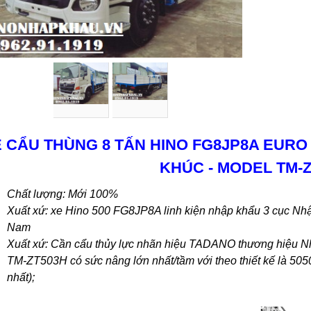
 CẨU THÙNG 8 TẤN HINO
FG8JP8A EURO 
KHÚC - MODEL
TM-Z
Chất lượng: Mới 100%
Xuất xứ: xe Hino 500 FG8JP8A linh kiện nhập khẩu 3 cục Nhật
Nam
Xuất xứ:
Cần cẩu thủy lực nhãn hiệu TADANO thương hiệu N
TM-ZT503H có sức nâng lớn nhất/tầm với theo thiết kế là 5050
nhất);