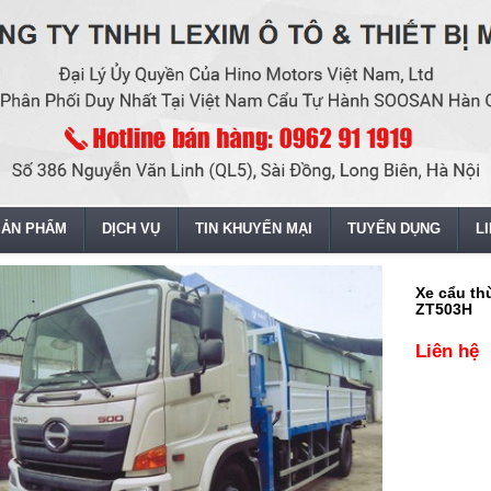
SẢN PHẨM
DỊCH VỤ
TIN KHUYẾN MẠI
TUYỂN DỤNG
L
Xe cẩu th
ZT503H
Liên hệ