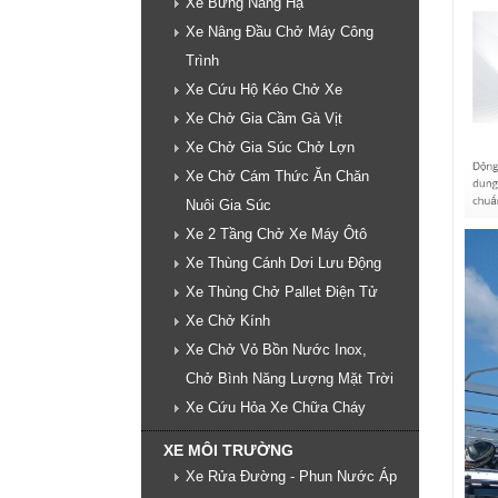
Xe Bửng Nâng Hạ
Xe Nâng Đầu Chở Máy Công
Trình
Xe Cứu Hộ Kéo Chở Xe
Xe Chở Gia Cầm Gà Vịt
Xe Chở Gia Súc Chở Lợn
Xe Chở Cám Thức Ăn Chăn
Nuôi Gia Súc
Xe 2 Tầng Chở Xe Máy Ôtô
Xe Thùng Cánh Dơi Lưu Động
Xe Thùng Chở Pallet Điện Tử
Xe Chở Kính
Xe Chở Vỏ Bồn Nước Inox,
Chở Bình Năng Lượng Mặt Trời
Xe Cứu Hỏa Xe Chữa Cháy
XE MÔI TRƯỜNG
Xe Rửa Đường - Phun Nước Áp