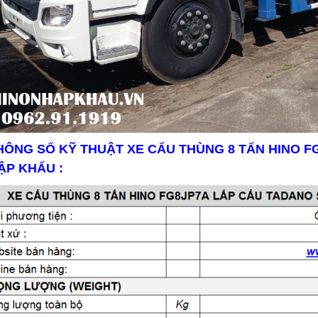
THÔNG SỐ KỸ THUẬT XE CẨU THÙNG 8 TẤN HINO F
ẬP KHẨU :