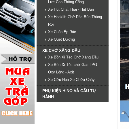
Lực Cao Thông Cống
Xe Hút Chất Thải - Hút Bùn
Xe Hooklift Chở Rác Bùn Thùng
Rời
Xe Cuốn Ép Rác
Xe Quét Đường
XE CHỞ XĂNG DẦU
Xe Bồn Xi Téc Chở Xăng Dầu
Xe Bồn Xi Téc chở Gas LPG -
Oxy Lỏng - Axit
Xe Cứu Hỏa Xe Chữa Cháy
PHỤ KIỆN HINO VÀ CẨU TỰ
HÀNH