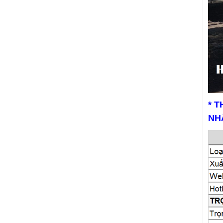
* 
NH