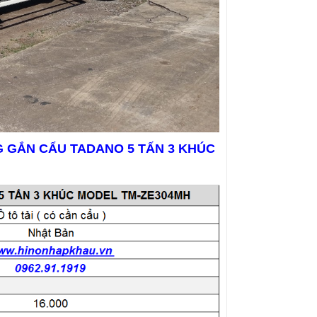
G GẮN CẨU TADANO 5 TẤN 3 KHÚC