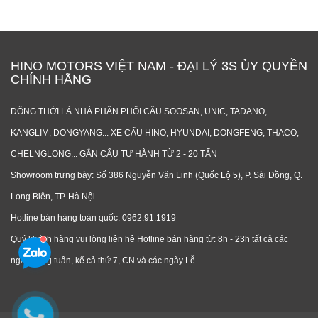
HINO MOTORS VIỆT NAM - ĐẠI LÝ 3S ỦY QUYỀN
CHÍNH HÃNG
ĐỒNG THỜI LÀ NHÀ PHÂN PHỐI CẨU SOOSAN, UNIC, TADANO,
KANGLIM, DONGYANG... XE CẨU HINO, HYUNDAI, DONGFENG, THACO,
CHELNGLONG... GẮN CẨU TỰ HÀNH TỪ 2 - 20 TẤN
Showroom trưng bày: Số 386 Nguyễn Văn Linh (Quốc Lộ 5), P. Sài Đồng, Q.
Long Biên, TP. Hà Nội
Hotline bán hàng toàn quốc: 0962.91.1919
Quý khách hàng vui lòng liên hệ Hotline bán hàng từ: 8h - 23h tất cả các
ngày trong tuần, kể cả thứ 7, CN và các ngày Lễ.