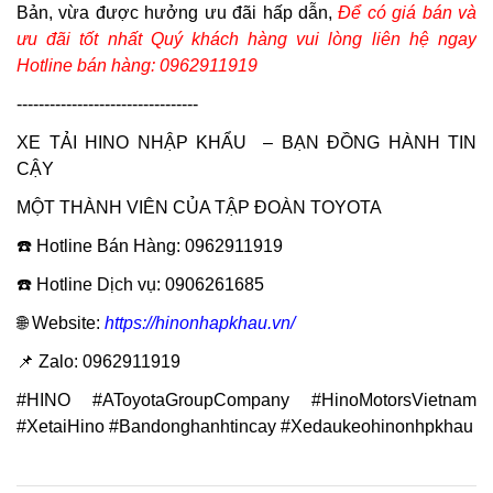
Bản, vừa được hưởng ưu đãi hấp dẫn,
Để có giá bán và
ưu đãi tốt nhất Quý khách hàng vui lòng liên hệ ngay
Hotline bán hàng: 0962911919
---------------------------------
XE TẢI HINO NHẬP KHẨU – BẠN ĐỒNG HÀNH TIN
CẬY
MỘT THÀNH VIÊN CỦA TẬP ĐOÀN TOYOTA
☎️ Hotline Bán Hàng: 0962911919
☎️ Hotline Dịch vụ: 0906261685
🌐 Website:
https://hinonhapkhau.vn/
📌 Zalo: 0962911919
#HINO #AToyotaGroupCompany #HinoMotorsVietnam
#XetaiHino #Bandonghanhtincay #Xedaukeohinonhpkhau