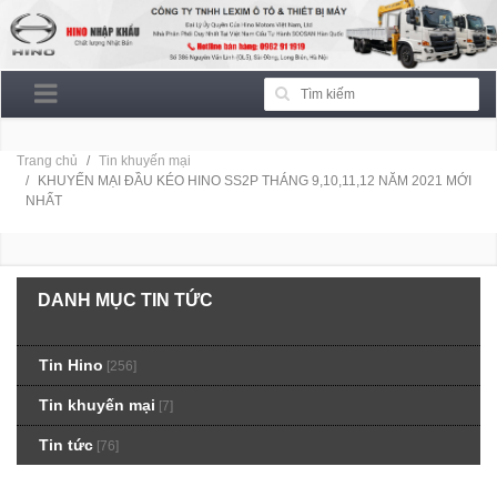
Trang chủ
Tin khuyến mại
KHUYẾN MẠI ĐẦU KÉO HINO SS2P THÁNG 9,10,11,12 NĂM 2021 MỚI
NHẤT
DANH MỤC TIN TỨC
Tin Hino
[256]
Tin khuyến mại
[7]
Tin tức
[76]