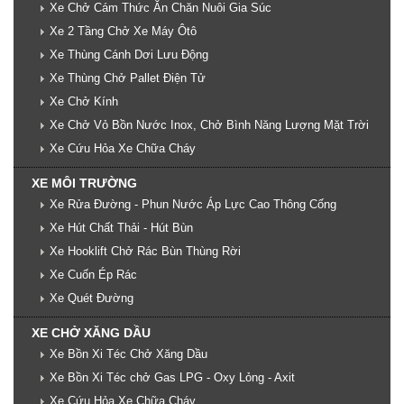
Xe Chở Cám Thức Ăn Chăn Nuôi Gia Súc
Xe 2 Tầng Chở Xe Máy Ôtô
Xe Thùng Cánh Dơi Lưu Động
Xe Thùng Chở Pallet Điện Tử
Xe Chở Kính
Xe Chở Vỏ Bồn Nước Inox, Chở Bình Năng Lượng Mặt Trời
Xe Cứu Hỏa Xe Chữa Cháy
XE MÔI TRƯỜNG
Xe Rửa Đường - Phun Nước Áp Lực Cao Thông Cống
Xe Hút Chất Thải - Hút Bùn
Xe Hooklift Chở Rác Bùn Thùng Rời
Xe Cuốn Ép Rác
Xe Quét Đường
XE CHỞ XĂNG DẦU
Xe Bồn Xi Téc Chở Xăng Dầu
Xe Bồn Xi Téc chở Gas LPG - Oxy Lỏng - Axit
Xe Cứu Hỏa Xe Chữa Cháy