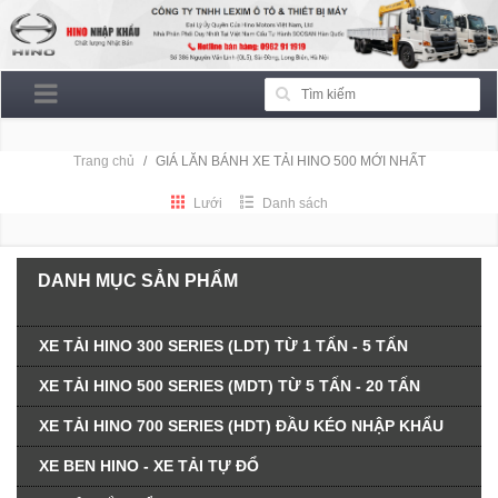
Trang chủ
GIÁ LĂN BÁNH XE TẢI HINO 500 MỚI NHẤT
Lưới
Danh sách
DANH MỤC SẢN PHẨM
XE TẢI HINO 300 SERIES (LDT) TỪ 1 TẤN - 5 TẤN
XE TẢI HINO 500 SERIES (MDT) TỪ 5 TẤN - 20 TẤN
XE TẢI HINO 700 SERIES (HDT) ĐẦU KÉO NHẬP KHẨU
XE BEN HINO - XE TẢI TỰ ĐỔ