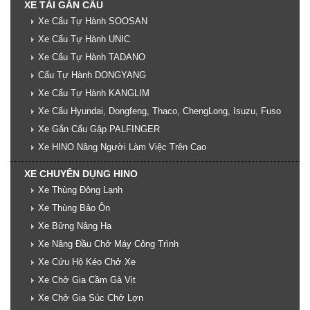
XE TẢI GẮN CẨU
Xe Cẩu Tự Hành SOOSAN
Xe Cẩu Tự Hành UNIC
Xe Cẩu Tự Hành TADANO
Cẩu Tự Hành DONGYANG
Xe Cẩu Tự Hành KANGLIM
Xe Cẩu Hyundai, Dongfeng, Thaco, ChengLong, Isuzu, Fuso
Xe Gắn Cẩu Gập PALFINGER
Xe HINO Nâng Người Làm Việc Trên Cao
XE CHUYÊN DỤNG HINO
Xe Thùng Đông Lạnh
Xe Thùng Bảo Ôn
Xe Bửng Nâng Hạ
Xe Nâng Đầu Chở Máy Công Trình
Xe Cứu Hộ Kéo Chở Xe
Xe Chở Gia Cầm Gà Vịt
Xe Chở Gia Súc Chở Lợn