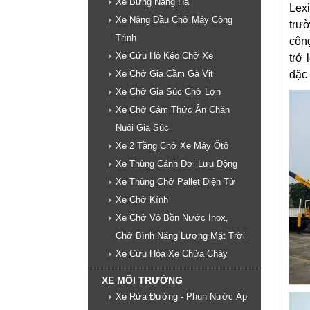
Xe Bửng Nâng Hạ
Lex
Xe Nâng Đầu Chở Máy Công
trư
Trình
công
Xe Cứu Hộ Kéo Chở Xe
trở 
đặc 
Xe Chở Gia Cầm Gà Vịt
Xe Chở Gia Súc Chở Lợn
Xe Chở Cám Thức Ăn Chăn
Nuôi Gia Súc
Xe 2 Tầng Chở Xe Máy Ôtô
Xe Thùng Cánh Dơi Lưu Động
Xe Thùng Chở Pallet Điện Tử
Xe Chở Kính
Xe Chở Vỏ Bồn Nước Inox,
Chở Bình Năng Lượng Mặt Trời
Xe Cứu Hỏa Xe Chữa Cháy
XE MÔI TRƯỜNG
Xe Rửa Đường - Phun Nước Áp