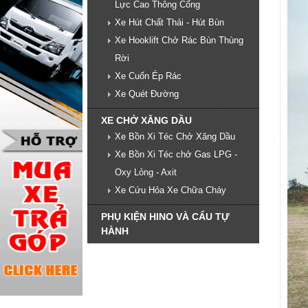
Lực Cao Thông Cống
Xe Hút Chất Thải - Hút Bùn
Xe Hooklift Chở Rác Bùn Thùng
Rời
Xe Cuốn Ép Rác
Xe Quét Đường
XE CHỞ XĂNG DẦU
Xe Bồn Xi Téc Chở Xăng Dầu
Xe Bồn Xi Téc chở Gas LPG -
Oxy Lỏng - Axit
Xe Cứu Hỏa Xe Chữa Cháy
PHỤ KIỆN HINO VÀ CẨU TỰ
HÀNH