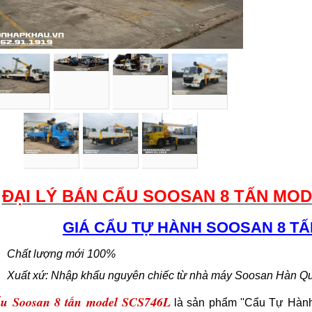
ĐẠI LÝ BÁN CẨU SOOSAN 8 TẤN MODE
GIÁ CẨU TỰ HÀNH SOOSAN 8 TẤN
Chất
lượng mới 100%
Xuất xứ: Nhập khẩu nguyên chiếc từ nhà máy Soosan Hàn Quố
u Soosan 8 tấn
model SCS746L
là sản phẩm ''
Cẩu Tự Hành