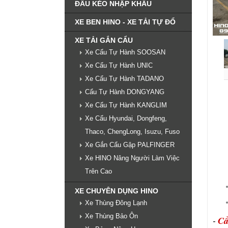
ĐẦU KÉO NHẬP KHẨU
XE BEN HINO - XE TẢI TỰ ĐỔ
XE TẢI GẮN CẨU
Xe Cẩu Tự Hành SOOSAN
Xe Cẩu Tự Hành UNIC
Xe Cẩu Tự Hành TADANO
Cẩu Tự Hành DONGYANG
Xe Cẩu Tự Hành KANGLIM
Xe Cẩu Hyundai, Dongfeng,
Thaco, ChengLong, Isuzu, Fuso
Xe Gắn Cẩu Gập PALFINGER
Xe HINO Nâng Người Làm Việc
Trên Cao
XE CHUYÊN DỤNG HINO
Xe Thùng Đông Lạnh
Xe Thùng Bảo Ôn
Cẩ
-