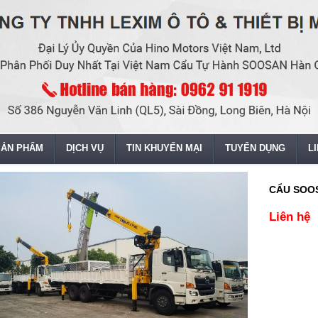
SẢN PHẨM
DỊCH VỤ
TIN KHUYẾN MẠI
TUYỂN DỤNG
L
CẨU SOO
Liên hệ