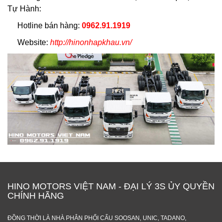
Tự Hành:
Hotline bán hàng:
0962.91.1919
Website:
http://hinonhapkhau.vn/
HINO MOTORS VIỆT NAM - ĐẠI LÝ 3S ỦY QUYỀN
CHÍNH HÃNG
ĐỒNG THỜI LÀ NHÀ PHÂN PHỐI CẨU SOOSAN, UNIC, TADANO,