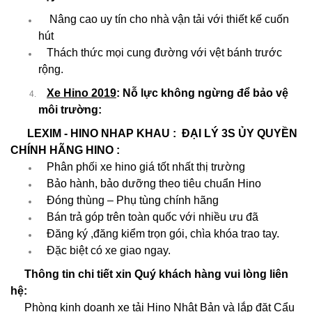
Nâng cao uy tín cho nhà vận tải với thiết kế cuốn
hút
Thách thức mọi cung đường với vệt bánh trước
rộng.
Xe Hino 2019
: Nỗ lực không ngừng để bảo vệ
môi trường:
LEXIM - HINO NHAP KHAU : ĐẠI LÝ 3S ỦY QUYỀN
CHÍNH HÃNG HINO :
Phân ph
ố
i xe hino gi
á
t
ố
t nh
ấ
t th
ị
tr
ườ
ng
B
ả
o h
à
nh, b
ả
o d
ưỡ
ng theo ti
ê
u chu
ẩ
n Hino
Đóng thùng – Ph
ụ
t
ù
ng ch
í
nh h
ã
ng
Bán tr
ả
g
ó
p tr
ê
n to
à
n qu
ố
c v
ớ
i nhi
ề
u
ư
u
đã
Đăng ký ,đăng ki
ể
m tr
ọ
n g
ó
i, ch
ì
a kh
ó
a trao tay.
Đ
ặ
c bi
ệ
t c
ó
xe giao ngay.
Thông tin chi tiết xin Quý khách hàng vui lòng liên
hệ:
Phòng kinh doanh
xe tải Hino
Nhật Bản và lắp đặt Cẩu