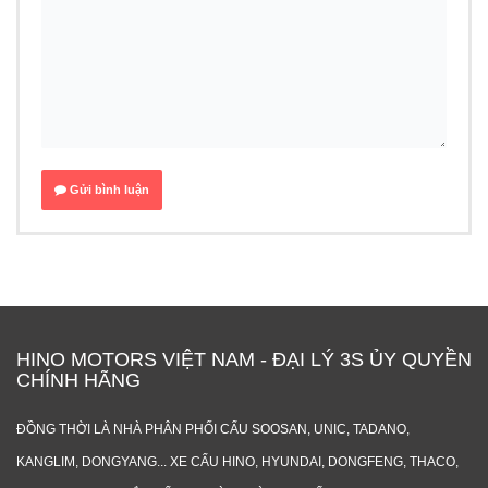
Gửi bình luận
HINO MOTORS VIỆT NAM - ĐẠI LÝ 3S ỦY QUYỀN
CHÍNH HÃNG
ĐỒNG THỜI LÀ NHÀ PHÂN PHỐI CẨU SOOSAN, UNIC, TADANO,
KANGLIM, DONGYANG... XE CẨU HINO, HYUNDAI, DONGFENG, THACO,