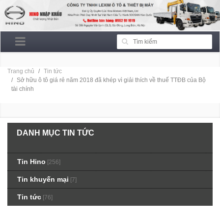
Trang chủ
Tin tức
Sở hữu ô tô giá rẻ năm 2018 đã khép vì giải thích về thuế TTĐB của Bộ
tài chính
DANH MỤC TIN TỨC
Tin Hino
[256]
Tin khuyến mại
[7]
Tin tức
[76]