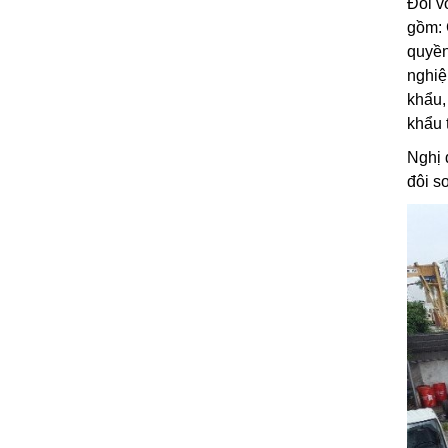
Đối v
gồm: 
quyền
nghiệ
khẩu,
khẩu 
Nghị 
đôi s