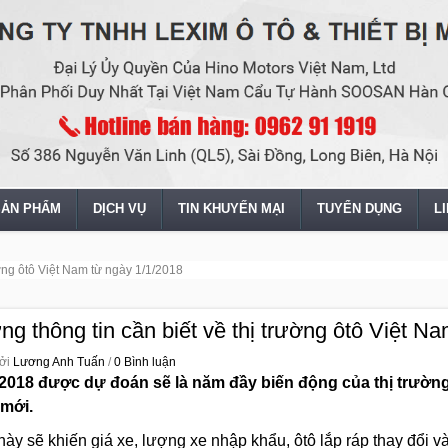
SẢN PHẨM
DỊCH VỤ
TIN KHUYẾN MẠI
TUYỂN DỤNG
L
ường ôtô Việt Nam từ ngày 1/1/2018
g thông tin cần biết về thị trường ôtô Việt N
ởi
Lương Anh Tuấn
/
0 Bình luận
018 được dự đoán sẽ là năm đầy biến động của thị trường
 mới.
này sẽ khiến giá xe, lượng xe nhập khẩu, ôtô lắp ráp thay đổi