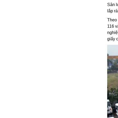
Sản l
lắp rá
Theo 
116 v
nghiệ
giấy 