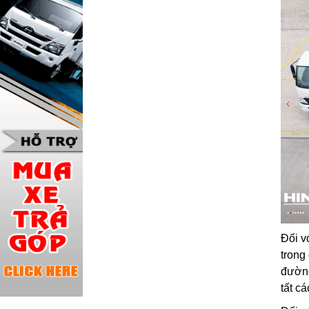
Đối v
trong
đường
tất c