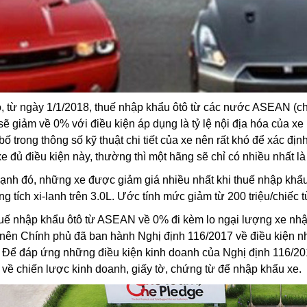
, từ ngày 1/1/2018, thuế nhập khẩu ôtô từ các nước ASEAN (chủ
ẽ giảm về 0% với điều kiện áp dụng là tỷ lệ nội địa hóa của xe
bố trong thông số kỹ thuật chi tiết của xe nên rất khó để xác địn
e đủ điều kiện này, thường thì một hãng sẽ chỉ có nhiều nhất là 
ạnh đó, những xe được giảm giá nhiều nhất khi thuế nhập khẩ
ng tích xi-lanh trên 3.0L. Ước tính mức giảm từ 200 triệu/chiếc 
uế nhập khẩu ôtô từ ASEAN về 0% đi kèm lo ngại lượng xe nhập
nên Chính phủ đã ban hành Nghị định 116/2017 về điều kiện n
 Để đáp ứng những điều kiện kinh doanh của Nghị định 116/201
 về chiến lược kinh doanh, giấy tờ, chứng từ để nhập khẩu xe.