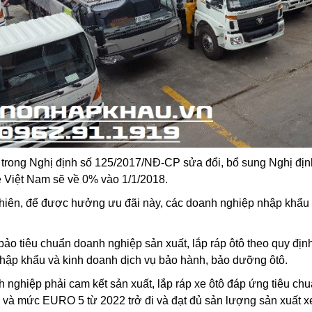
trong Nghị định số 125/2017/NĐ-CP sửa đổi, bổ sung Nghị địn
ề Việt Nam sẽ về 0% vào 1/1/2018.
hiên, để được hưởng ưu đãi này, các doanh nghiệp nhập khẩu 
ảo tiêu chuẩn doanh nghiệp sản xuất, lắp ráp ôtô theo quy định
nhập khẩu và kinh doanh dịch vụ bảo hành, bảo dưỡng ôtô.
 nghiệp phải cam kết sản xuất, lắp ráp xe ôtô đáp ứng tiêu chu
 và mức EURO 5 từ 2022 trở đi và đạt đủ sản lượng sản xuất xe