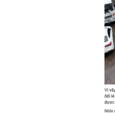
Vì vậ
ôtô l
được 
Nhìn 