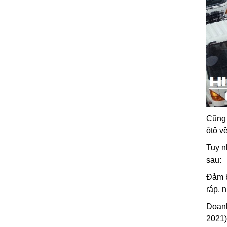
Cũng 
ôtô v
Tuy n
sau:
Đảm b
ráp, 
Doanh
2021)