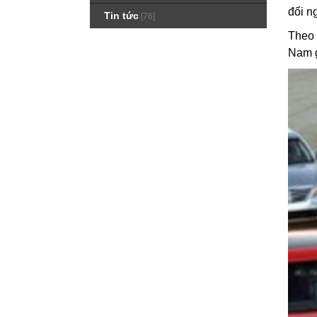
đổi n
Tin tức
[76]
Theo 
Nam g