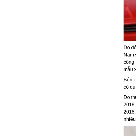
Do đó
Nam s
công 
mẫu x
Bên c
có du
Do th
2018 
2018.
nhiều