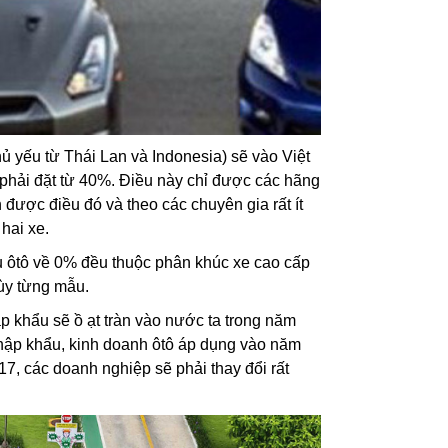
 yếu từ Thái Lan và Indonesia) sẽ vào Việt
 phải đặt từ 40%. Điều này chỉ được các hãng
h được điều đó và theo các chuyên gia rất ít
hai xe.
u ôtô về 0% đều thuộc phân khúc xe cao cấp
tùy từng mẫu.
 khẩu sẽ ồ ạt tràn vào nước ta trong năm
hập khẩu, kinh doanh ôtô áp dụng vào năm
7, các doanh nghiệp sẽ phải thay đổi rất