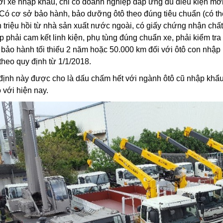
ới xe nhập khẩu, chỉ có doanh nghiệp đáp ứng đủ điều kiện m
Có cơ sở bảo hành, bảo dưỡng ôtô theo đúng tiêu chuẩn (có thể
 triệu hồi từ nhà sản xuất nước ngoài, có giấy chứng nhận chất
p phải cam kết linh kiện, phụ tùng đúng chuẩn xe, phải kiểm tra
 bảo hành tối thiểu 2 năm hoặc 50.000 km đối với ôtô con nhập
theo quy định từ 1/1/2018.
định này được cho là dấu chấm hết với ngành ôtô cũ nhập khẩu
o với hiện nay.