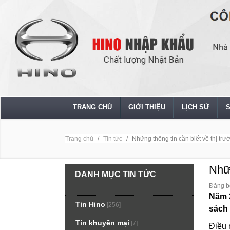
TRANG CHỦ
GIỚI THIỆU
LỊCH SỬ
Trang chủ
Tin tức
Những thông tin cần biết về thị tr
Nhữn
DANH MỤC TIN TỨC
Đăng b
Năm 2
Tin Hino
[256]
sách
Tin khuyến mại
[7]
Điều 