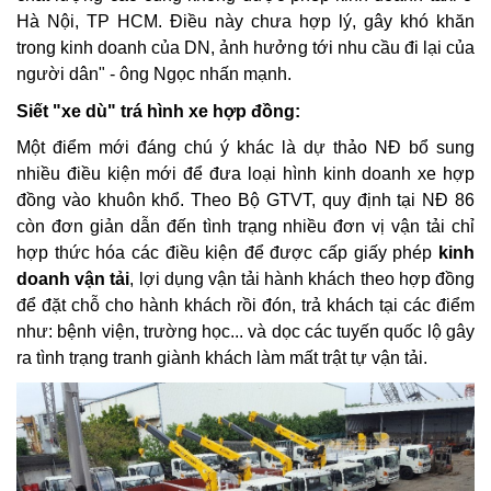
Hà Nội, TP HCM. Điều này chưa hợp lý, gây khó khăn
trong kinh doanh của DN, ảnh hưởng tới nhu cầu đi lại của
người dân" - ông Ngọc nhấn mạnh.
Siết "xe dù" trá hình xe hợp đồng:
Một điểm mới đáng chú ý khác là dự thảo NĐ bổ sung
nhiều điều kiện mới để đưa loại hình kinh doanh xe hợp
đồng vào khuôn khổ. Theo Bộ GTVT, quy định tại NĐ 86
còn đơn giản dẫn đến tình trạng nhiều đơn vị vận tải chỉ
hợp thức hóa các điều kiện để được cấp giấy phép
kinh
doanh vận tải
, lợi dụng vận tải hành khách theo hợp đồng
để đặt chỗ cho hành khách rồi đón, trả khách tại các điểm
như: bệnh viện, trường học... và dọc các tuyến quốc lộ gây
ra tình trạng tranh giành khách làm mất trật tự vận tải.