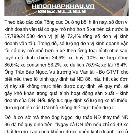
Theo báo cáo của Tổng cục Đường bộ, hiện nay, số đơn vị
kinh doanh vận tải có quy mô nhỏ hơn 5 xe trên cả nước là
17.799/24.580 đơn vị (tỉ lệ 72,4% tổng số đơn vị kinh
doanh vận tải). Trong đó, số lượng đơn vị kinh doanh vận
tải có quy mô nhỏ hơn 5 xe theo từng loại hình như sau:
tuyến cố định chiếm 34,6%; xe buýt 10%; xe hợp đồng
86,6%; xe container 53,2%; xe du lịch 76,9%; xe tải 78,4%.
Ông Trần Bảo Ngọc, Vụ trưởng Vụ Vận tải - Bộ GTVT, cho
biết nếu theo lộ trình quy định tại NĐ 86, hầu hết các đơn
vị này sẽ không thực hiện được quy định về quy mô, sẽ
gây khó khăn trong quá trình hoạt động sản xuất - kinh
doanh của DN. Nếu tiếp tục quy định số lượng xe tối thiểu,
đương nhiên các DN nhỏ không thể thực hiện được.
Đó là cơ sở mà theo ông Ngọc, dự thảo NĐ thay thế NĐ
86 đã bỏ quy định trên. "Ngay cả DN lớn nếu chỉ có 49 xe
chất lượng cao cũng không được phép kinh doanh taxi ở