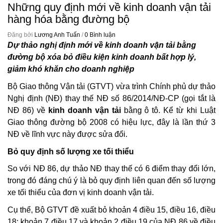
Những quy định mới về kinh doanh vận tải
hàng hóa bằng đường bộ
Đăng bởi
Lương Anh Tuấn
/
0 Bình luận
Dự thảo nghị định mới về
kinh doanh vận tải bằng
đường bộ
xóa bỏ điều kiện kinh doanh bất hợp lý,
giảm khó khăn cho doanh nghiệp
Bộ Giao thông Vận tải (GTVT) vừa trình Chính phủ dự thảo
Nghị định (NĐ) thay thế NĐ số 86/2014/NĐ-CP (gọi tắt là
NĐ 86) về
kinh doanh vận tải
bằng ô tô. Kể từ khi Luật
Giao thông đường bộ 2008 có hiệu lực, đây là lần thứ 3
NĐ về lĩnh vực này được sửa đổi.
Bỏ quy định số lượng xe tối thiểu
So với NĐ 86, dự thảo NĐ thay thế có 6 điểm thay đổi lớn,
trong đó đáng chú ý là bỏ quy định liên quan đến số lượng
xe tối thiểu của đơn vị kinh doanh vận tải.
Cụ thể, Bộ GTVT đề xuất bỏ khoản 4 điều 15, điều 16, điều
18; khoản 7 điều 17 và khoản 2 điều 19 của NĐ 86 về điều