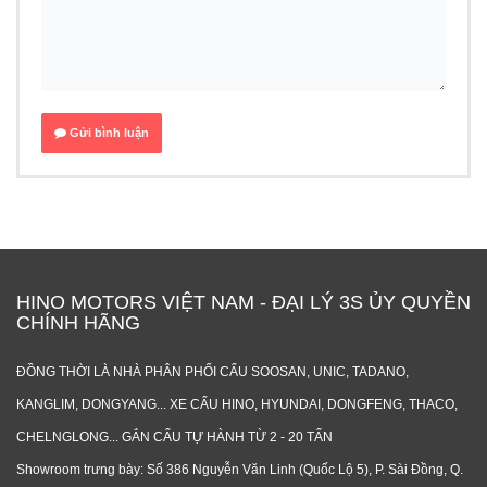
Gửi bình luận
HINO MOTORS VIỆT NAM - ĐẠI LÝ 3S ỦY QUYỀN
CHÍNH HÃNG
ĐỒNG THỜI LÀ NHÀ PHÂN PHỐI CẨU SOOSAN, UNIC, TADANO,
KANGLIM, DONGYANG... XE CẨU HINO, HYUNDAI, DONGFENG, THACO,
CHELNGLONG... GẮN CẨU TỰ HÀNH TỪ 2 - 20 TẤN
Showroom trưng bày: Số 386 Nguyễn Văn Linh (Quốc Lộ 5), P. Sài Đồng, Q.