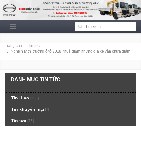
Trang chủ
Tin tức
Nghịch lý thị trường ô tô 2018: thuế giảm nhưng giá xe vẫn chưa giảm
DANH MỤC TIN TỨC
Tin Hino
[256]
Tin khuyến mại
[7]
Tin tức
[76]