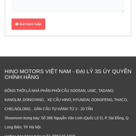
Gửi bình luận
HINO MOTORS VIỆT NAM - ĐẠI LÝ 3S ỦY QUYỀN
CHÍNH HÃNG
ĐỒNG THỜI LÀ NHÀ PHÂN PHỐI CẨU SOOSAN, UNIC, TADANO,
KANGLIM, DONGYANG... XE CẨU HINO, HYUNDAI, DONGFENG, THACO,
CHELNGLONG... GẮN CẨU TỰ HÀNH TỪ 2 - 20 TẤN
Showroom trưng bày: Số 386 Nguyễn Văn Linh (Quốc Lộ 5), P. Sài Đồng, Q.
Long Biên, TP. Hà Nội