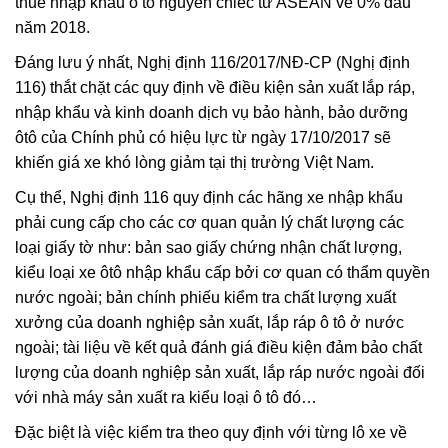
thuế nhập khẩu ô tô nguyên chiếc từ ASEAN về 0% đầu
năm 2018.
Đáng lưu ý nhất, Nghị định 116/2017/NĐ-CP (Nghị định
116) thắt chặt các quy định về điều kiện sản xuất lắp ráp,
nhập khẩu và kinh doanh dịch vụ bảo hành, bảo dưỡng
ôtô của Chính phủ có hiệu lực từ ngày 17/10/2017 sẽ
khiến giá xe khó lòng giảm tại thị trường Việt Nam.
Cụ thể, Nghị định 116 quy định các hãng xe nhập khẩu
phải cung cấp cho các cơ quan quản lý chất lượng các
loại giấy tờ như: bản sao giấy chứng nhận chất lượng,
kiểu loại xe ôtô nhập khẩu cấp bởi cơ quan có thẩm quyền
nước ngoài; bản chính phiếu kiểm tra chất lượng xuất
xưởng của doanh nghiệp sản xuất, lắp ráp ô tô ở nước
ngoài; tài liệu về kết quả đánh giá điều kiện đảm bảo chất
lượng của doanh nghiệp sản xuất, lắp ráp nước ngoài đối
với nhà máy sản xuất ra kiểu loại ô tô đó…
Đặc biệt là việc kiểm tra theo quy định với từng lô xe về