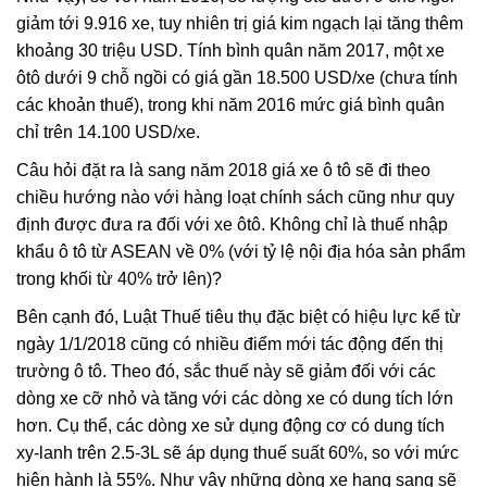
giảm tới 9.916 xe, tuy nhiên trị giá kim ngạch lại tăng thêm
khoảng 30 triệu USD. Tính bình quân năm 2017, một xe
ôtô dưới 9 chỗ ngồi có giá gần 18.500 USD/xe (chưa tính
các khoản thuế), trong khi năm 2016 mức giá bình quân
chỉ trên 14.100 USD/xe.
Câu hỏi đặt ra là sang năm 2018 giá xe ô tô sẽ đi theo
chiều hướng nào với hàng loạt chính sách cũng như quy
định được đưa ra đối với xe ôtô. Không chỉ là thuế nhập
khẩu ô tô từ ASEAN về 0% (với tỷ lệ nội địa hóa sản phẩm
trong khối từ 40% trở lên)?
Bên cạnh đó, Luật Thuế tiêu thụ đặc biệt có hiệu lực kể từ
ngày 1/1/2018 cũng có nhiều điểm mới tác động đến thị
trường ô tô. Theo đó, sắc thuế này sẽ giảm đối với các
dòng xe cỡ nhỏ và tăng với các dòng xe có dung tích lớn
hơn. Cụ thể, các dòng xe sử dụng động cơ có dung tích
xy-lanh trên 2.5-3L sẽ áp dụng thuế suất 60%, so với mức
hiện hành là 55%. Như vậy những dòng xe hạng sang sẽ