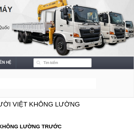
IÊN HỆ
GƯỜI VIỆT KHÔNG LƯỜNG
T KHÔNG LƯỜNG TRƯỚC