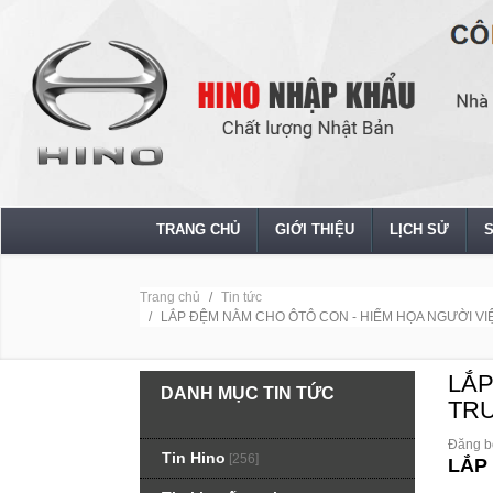
TRANG CHỦ
GIỚI THIỆU
LỊCH SỬ
Trang chủ
Tin tức
LẮP ĐỆM NẰM CHO ÔTÔ CON - HIỂM HỌA NGƯỜI 
LẮP
DANH MỤC TIN TỨC
TR
Đăng b
Tin Hino
[256]
LẮP