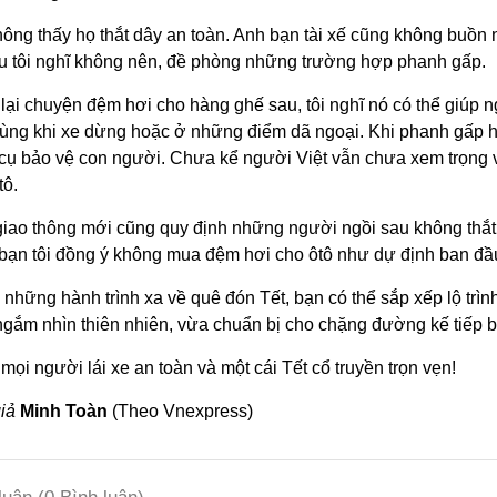
hông thấy họ thắt dây an toàn. Anh bạn tài xế cũng không buồn n
ều tôi nghĩ không nên, đề phòng những trường hợp phanh gấp.
lại chuyện đệm hơi cho hàng ghế sau, tôi nghĩ nó có thể giúp n
ùng khi xe dừng hoặc ở những điểm dã ngoại. Khi phanh gấp ho
cụ bảo vệ con người. Chưa kể người Việt vẫn chưa xem trọng và
tô.
giao thông mới cũng quy định những người ngồi sau không thắt 
 bạn tôi đồng ý không mua đệm hơi cho ôtô như dự định ban đầ
 những hành trình xa về quê đón Tết, bạn có thể sắp xếp lộ trìn
ngắm nhìn thiên nhiên, vừa chuẩn bị cho chặng đường kế tiếp b
mọi người lái xe an toàn và một cái Tết cổ truyền trọn vẹn!
iả
Minh Toàn
(Theo Vnexpress)