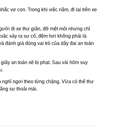
hắc vợ con. Trong khi việc nằm, đi lại trên xe
gười đi xe thư giãn, đỡ mệt mỏi nhưng chỉ
ặc xảy ra sự cố, đệm hơi không phải là
 đánh giá đúng vai trò của dây đai an toàn
giây an toàn sẽ bị phạt. Sau vài hôm suy
u.
h nghỉ ngơi theo từng chặng. Vừa có thể thư
ằng sự thoải mái.