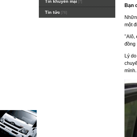
Tin khuyến mại
[7]
Bạn c
Tin tức
[76]
Những
một đ
"Alô,
đồng 
Lý do
chuyế
mình.