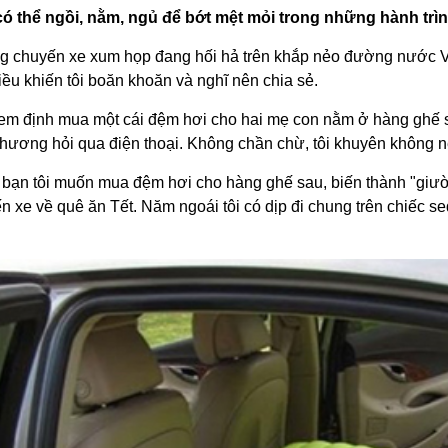
ó thể ngồi, nằm, ngủ để bớt mệt mỏi trong những hành trìn
 chuyến xe xum họp đang hối hả trên khắp nẻo đường nước Vi
iều khiến tôi boăn khoăn và nghĩ nên chia sẻ.
 em định mua một cái đệm hơi cho hai mẹ con nằm ở hàng ghế 
hương hỏi qua điện thoại. Không chần chừ, tôi khuyên không nên
 bạn tôi muốn mua đệm hơi cho hàng ghế sau, biến thành "giườ
n xe về quê ăn Tết. Năm ngoái tôi có dịp đi chung trên chiếc s