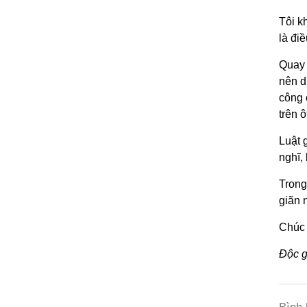
Tôi k
là đi
Quay 
nên d
công 
trên ô
Luật 
nghĩ,
Trong
giãn 
Chúc 
Độc g