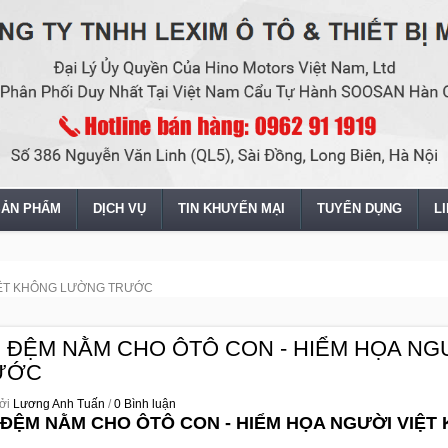
SẢN PHẨM
DỊCH VỤ
TIN KHUYẾN MẠI
TUYỂN DỤNG
L
VIỆT KHÔNG LƯỜNG TRƯỚC
 ĐỆM NẰM CHO ÔTÔ CON - HIỂM HỌA N
ƯỚC
ởi
Lương Anh Tuấn
/
0 Bình luận
 ĐỆM NẰM CHO ÔTÔ CON - HIỂM HỌA NGƯỜI VIỆ