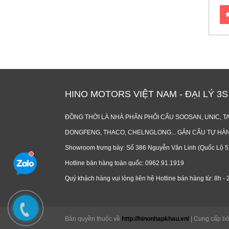
HINO MOTORS VIỆT NAM - ĐẠI LÝ 3
ĐỒNG THỜI LÀ NHÀ PHÂN PHỐI CẨU SOOSAN, UNIC, TA
DONGFENG, THACO, CHELNGLONG... GẮN CẨU TỰ HÀNH
Showroom trưng bày: Số 386 Nguyễn Văn Linh (Quốc Lộ 5), 
Hotline bán hàng toàn quốc: 0962.91.1919
Quý khách hàng vui lòng liên hệ Hotline bán hàng từ: 8h - 2
Bản quyền thuộc về
http://hinonhapkhau.vn/
|
Cung cấp b