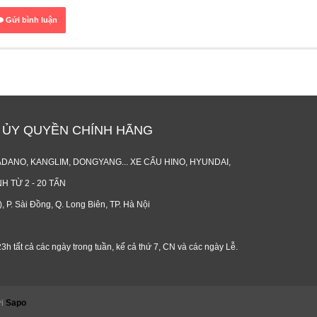
Gửi bình luận
S ỦY QUYỀN CHÍNH HÃNG
DANO, KANGLIM, DONGYANG... XE CẨU HINO, HYUNDAI,
 TỪ 2 - 20 TẤN
P. Sài Đồng, Q. Long Biên, TP. Hà Nội
3h tất cả các ngày trong tuần, kể cả thứ 7, CN và các ngày Lễ.
ởi
Sapo