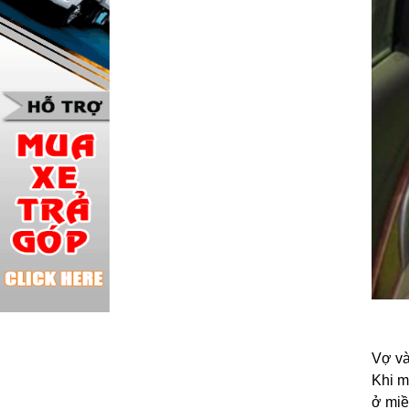
Vợ và
Khi m
ở miề