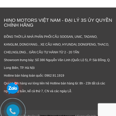
HINO MOTORS VIỆT NAM - ĐẠI LÝ 3S ỦY QUYỀN
CHÍNH HÃNG
ĐỒNG THỜI LÀ NHÀ PHÂN PHỐI CẨU SOOSAN, UNIC, TADANO,
KANGLIM, DONGYANG... XE CẨU HINO, HYUNDAI, DONGFENG, THACO,
CHELNGLONG... GẮN CẨU TỰ HÀNH TỪ 2 - 20 TẤN
Showroom trưng bày: Số 386 Nguyễn Văn Linh (Quốc Lộ 5), P. Sài Đồng, Q.
Long Biên, TP. Hà Nội
Hotline bán hàng toàn quốc: 0962.91.1919
Quý khách hàng vui lòng liên hệ Hotline bán hàng từ: 8h - 23h tất cả các
ngày trong tuần, kể cả thứ 7, CN và các ngày Lễ.