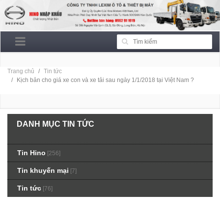
Trang chủ
Tin tức
Kịch bản cho giá xe con và xe tải sau ngày 1/1/2018 tại Việt Nam ?
DANH MỤC TIN TỨC
Tin Hino
[256]
Tin khuyến mại
[7]
Tin tức
[76]