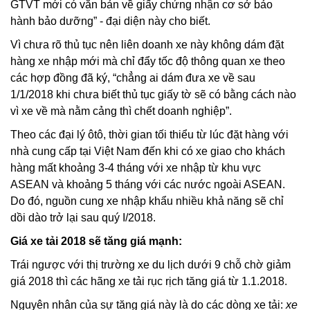
GTVT mới có văn bản về giấy chứng nhận cơ sở bảo
hành bảo dưỡng” - đại diện này cho biết.
Vì chưa rõ thủ tục nên liên doanh xe này không dám đặt
hàng xe nhập mới mà chỉ đẩy tốc độ thông quan xe theo
các hợp đồng đã ký, “chẳng ai dám đưa xe về sau
1/1/2018 khi chưa biết thủ tục giấy tờ sẽ có bằng cách nào
vì xe về mà nằm cảng thì chết doanh nghiệp”.
Theo các đại lý ôtô, thời gian tối thiểu từ lúc đặt hàng với
nhà cung cấp tại Việt Nam đến khi có xe giao cho khách
hàng mất khoảng 3-4 tháng với xe nhập từ khu vực
ASEAN và khoảng 5 tháng với các nước ngoài ASEAN.
Do đó, nguồn cung xe nhập khẩu nhiều khả năng sẽ chỉ
dồi dào trở lại sau quý I/2018.
Giá xe tải 2018
sẽ tăng giá mạnh:
Trái ngược với thị trường xe du lịch dưới 9 chỗ chờ giảm
giá 2018 thì các hãng xe tải rục rịch tăng giá từ 1.1.2018.
Nguyên nhân của sự tăng giá này là do các dòng xe tải:
xe