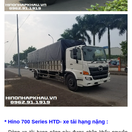
* Hino 700 Series HTD- xe tải hạng nặng :