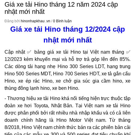
Giá xe tải Hino tháng 12 năm 2024 cập
nhật mới nhất
Đăng bởi
hinonhapkhau .vn
/
0 Bình luận
Giá xe tải Hino tháng 12/2024 cập
nhật mới nhất
Cập nhật ✅ bảng giá xe tải Hino tại Việt nam tháng ✅
12/2023 kèm khuyến mại và hỗ trợ trả góp lên đến 85%.
Các dòng tải hạng nhẹ Hino 300 Series LDT, hạng trung
Hino 500 Series MDT, Hino 700 Series HDT, xe tả gắn cẩu
Hino, xe ép rác Hino, xe chở gia súc gia cầm hino, xe
thùng đông lạnh hino, xe ben Hino.
- Thương hiệu xe tải Hino khá nổi tiếng hiện trực thuộc tập
đoàn xe hơi Toyota, Nhật Bản. Tại Việt nam xe tải Hino
được phân phối bởi rất nhiều nhà nhập khẩu và có cả liên
doanh chính hãng là Hino Motor Việt nam. Từ tháng
8/2018, Hino Việt nam chính thức bán ra các phiên bản cải
tiến của các mẫu xe 300 và 500 series đạt tiêu chuẩn khí