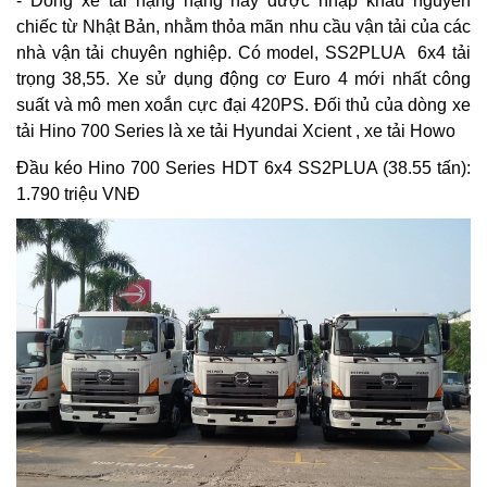
- Dòng xe tải hạng nặng này được nhập khẩu nguyên
chiếc từ Nhật Bản, nhằm thỏa mãn nhu cầu vận tải của các
nhà vận tải chuyên nghiệp. Có model, SS2PLUA 6x4 tải
trọng 38,55. Xe sử dụng động cơ Euro 4 mới nhất công
suất và mô men xoắn cực đại 420PS. Đối thủ của dòng xe
tải Hino 700 Series là xe tải Hyundai Xcient , xe tải Howo
Đầu kéo Hino 700 Series HDT 6x4 SS2PLUA (38.55 tấn):
1.790 triệu VNĐ