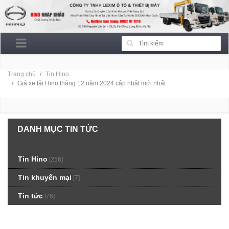
Trang chủ
Tin Hino
Giá xe tải Hino tháng 12 năm 2024 cập nhật mới nhất
DANH MỤC TIN TỨC
Tin Hino
[256]
Tin khuyến mại
[7]
Tin tức
[76]