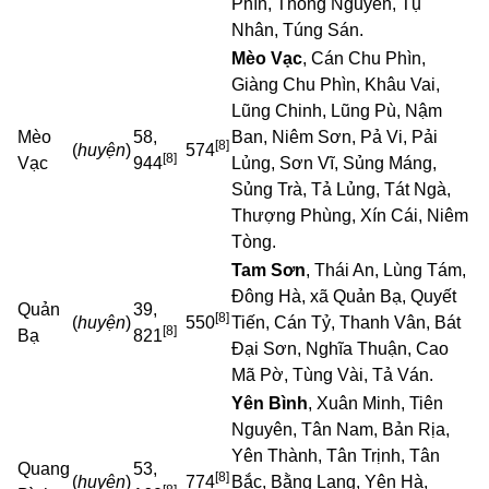
Phìn, Thông Nguyên, Tụ
Nhân, Túng Sán.
Mèo Vạc
, Cán Chu Phìn,
Giàng Chu Phìn, Khâu Vai,
Lũng Chinh, Lũng Pù, Nậm
Mèo
58,
Ban, Niêm Sơn, Pả Vi, Pải
[8]
(
huyện
)
574
[8]
Vạc
944
Lủng, Sơn Vĩ, Sủng Máng,
Sủng Trà, Tả Lủng, Tát Ngà,
Thượng Phùng, Xín Cái, Niêm
Tòng.
Tam Sơn
, Thái An, Lùng Tám,
Đông Hà, xã Quản Bạ, Quyết
Quản
39,
[8]
(
huyện
)
550
Tiến, Cán Tỷ, Thanh Vân, Bát
[8]
Bạ
821
Đại Sơn, Nghĩa Thuận, Cao
Mã Pờ, Tùng Vài, Tả Ván.
Yên Bình
, Xuân Minh, Tiên
Nguyên, Tân Nam, Bản Rịa,
Yên Thành, Tân Trịnh, Tân
Quang
53,
[8]
(
huyện
)
774
Bắc, Bằng Lang, Yên Hà,