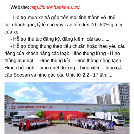
Website:
http://hinonhapkhau.vn/
- Hỗ trợ mua xe trả góp trên mọi tỉnh thành với thủ
tục nhanh gọn, tỷ lệ cho vay cao lên đến 70 - 80% giá trị
của xe
- Hỗ trợ thủ tục đăng ký, đăng kiểm, cải tạo ......
- Hỗ trợ đóng thùng theo tiêu chuẩn hoặc theo yêu cầu
riêng của khách hàng các loại:
Hino thùng lửng
-
Hino
thùng mui bạt
-
Hino thùng kín
–
Hino thùng đông lạnh
-
Hino chở kính
– hino quét đường – hino xitéc – hino gác
cẩu Soosan và hino gác cẩu Unic từ 2,2 - 17 tấn.....