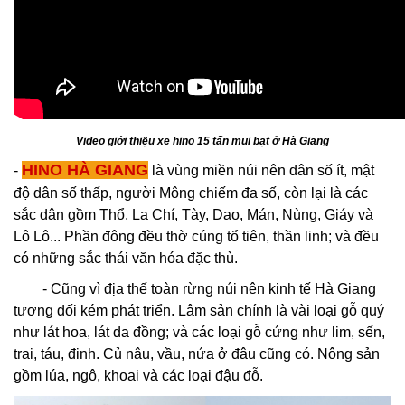
Video giới thiệu xe hino 15 tấn mui bạt ở Hà Giang
HINO HÀ GIANG
-
là vùng miền núi nên dân số ít, mật
độ dân số thấp, người Mông chiếm đa số, còn lại là các
sắc dân gồm
Thổ
,
La Chí
,
Tày
,
Dao
,
Mán
,
Nùng
,
Giáy
và
Lô Lô
... Phần đông đều thờ cúng tổ tiên, thần linh; và đều
có những sắc thái văn hóa đặc thù.
- Cũng vì địa thế toàn rừng núi nên kinh tế Hà Giang
tương đối kém phát triển.
Lâm sản
chính là vài loại gỗ quý
như lát hoa, lát da đồng; và các loại gỗ cứng như
lim
,
sến
,
trai
,
táu
,
đinh
.
Củ nâu
,
vầu
,
nứa
ở đâu cũng có. Nông sản
gồm
lúa
,
ngô
,
khoai
và các loại
đậu đỗ
.