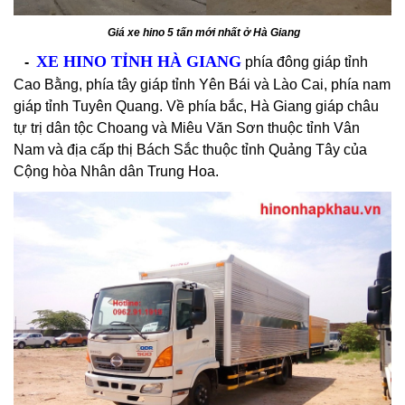
Giá xe hino 5 tấn mới nhất ở Hà Giang
XE HINO TỈNH HÀ GIANG
-
phía đông giáp tỉnh
Cao Bằng
, phía tây giáp tỉnh
Yên Bái
và
Lào Cai
, phía nam
giáp tỉnh
Tuyên Quang
. Về phía bắc, Hà Giang giáp
châu
tự trị
dân tộc Choang và Miêu
Văn Sơn
thuộc tỉnh
Vân
Nam
và
địa cấp thị
Bách Sắc
thuộc tỉnh
Quảng Tây
của
Cộng hòa Nhân dân Trung Hoa
.