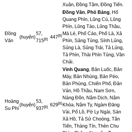
Xuân, Đồng Tâm, Đồng Tiến.
Đồng Văn
,
Phó Bảng
, Hố
Quang Phìn,
Lũng Cú
, Lũng
Phìn, Lũng Táo, Lũng Thầu,
Đồng
57,
Má Lé, Phố Cáo, Phố Là,
Xả
[8]
(
huyện
)
447
[8]
Văn
715
Phìn
, Sảng Tủng, Sính Lủng,
Sủng Là, Sủng Trái, Tả Lủng,
Tả Phìn
, Thài Phìn Tủng, Vần
Chải.
Vinh Quang
, Bản Luốc, Bản
Máy, Bản Nhùng, Bản Péo,
Bản Phùng, Chiến Phố, Đản
Ván, Hồ Thầu, Nam Sơn,
Nàng Đôn, Nậm Dịch, Nậm
Hoàng
53,
[8]
(
huyện
)
629
Khòa, Nậm Ty, Ngàm Đăng
[8]
Su Phì
937
Vài, Pố Lồ, Pờ Ly Ngài, Sán
Xả Hồ, Tả Sử Choóng, Tân
Tiến, Thàng Tín, Thèn Chu