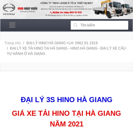
Trang chủ
ĐẠI LÝ HINO HÀ GIANG +LH: 0962.91.1919
ĐẠI LÝ XE TẢI HINO TẠI HÀ GIANG - HINO HÀ GIANG - ĐẠI LÝ XE CẨU
TỰ HÀNH Ở HÀ GIANG
ĐẠI LÝ XE TẢI HINO TẠI HÀ GIANG - HINO HÀ GIANG
- ĐẠI LÝ XE CẨU TỰ HÀNH Ở HÀ GIANG
ĐẠI LÝ 3S HINO HÀ GIANG
GIÁ XE TẢI HINO TẠI HÀ GIANG
NĂM 2021