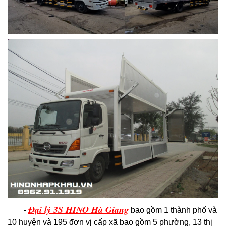
Đại lý 3S HINO Hà Giang
-
bao gồm 1 thành phố và
10 huyện và 195 đơn vị cấp xã bao gồm 5 phường, 13 thị