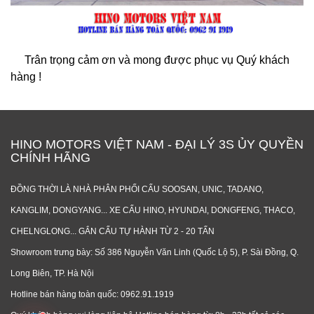
Trân trọng cảm ơn và mong được phục vụ Quý khách
hàng !
HINO MOTORS VIỆT NAM - ĐẠI LÝ 3S ỦY QUYỀN
CHÍNH HÃNG
ĐỒNG THỜI LÀ NHÀ PHÂN PHỐI CẨU SOOSAN, UNIC, TADANO,
KANGLIM, DONGYANG... XE CẨU HINO, HYUNDAI, DONGFENG, THACO,
CHELNGLONG... GẮN CẨU TỰ HÀNH TỪ 2 - 20 TẤN
Showroom trưng bày: Số 386 Nguyễn Văn Linh (Quốc Lộ 5), P. Sài Đồng, Q.
Long Biên, TP. Hà Nội
Hotline bán hàng toàn quốc: 0962.91.1919