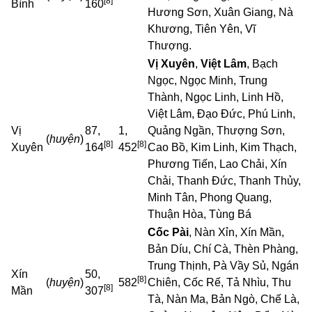
[8]
Bình
160
Hương Sơn, Xuân Giang, Nà
Khương, Tiên Yên, Vĩ
Thượng.
Vị Xuyên
,
Việt Lâm
, Bạch
Ngọc, Ngọc Minh, Trung
Thành, Ngọc Linh, Linh Hồ,
Việt Lâm, Đạo Đức, Phú Linh,
Vị
87,
1,
Quảng Ngần, Thượng Sơn,
(
huyện
)
[8]
[8]
Xuyên
164
452
Cao Bồ, Kim Linh, Kim Thạch,
Phương Tiến, Lao Chải, Xín
Chải, Thanh Đức, Thanh Thủy,
Minh Tân, Phong Quang,
Thuận Hòa, Tùng Bá
Cốc Pài
, Nàn Xỉn, Xín Mần,
Bản Díu, Chí Cà, Thèn Phàng,
Trung Thịnh, Pà Vầy Sủ, Ngán
Xín
50,
[8]
(
huyện
)
582
Chiên, Cốc Rế, Tả Nhìu, Thu
[8]
Mần
307
Tà, Nàn Ma, Bản Ngò, Chế Là,