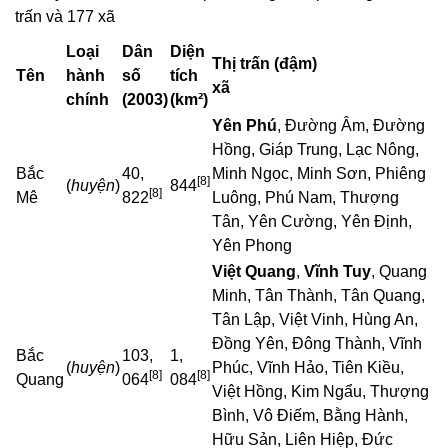
trấn và 177 xã
Loại
Dân
Diện
Thị trấn (đậm)
Tên
hành
số
tích
xã
chính
(2003)
(km²)
Yên Phú
, Đường Âm, Đường
Hồng, Giáp Trung, Lạc Nông,
Bắc
40,
Minh Ngọc, Minh Sơn, Phiêng
[8]
(
huyện
)
844
[8]
Mê
822
Luông, Phú Nam, Thượng
Tân, Yên Cường, Yên Định,
Yên Phong
Việt Quang
,
Vĩnh Tuy
, Quang
Minh, Tân Thành, Tân Quang,
Tân Lập, Việt Vinh, Hùng An,
Đồng Yên, Đông Thành, Vĩnh
Bắc
103,
1,
(
huyện
)
Phúc, Vĩnh Hảo, Tiên Kiều,
[8]
[8]
Quang
064
084
Việt Hồng, Kim Ngẩu, Thượng
Bình, Vô Điếm, Bằng Hành,
Hữu Sản, Liên Hiệp, Đức