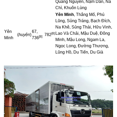
Quảng Nguyên, Nậm Dẩn, Nà
Chì, Khuôn Lùng
Yên Minh
, Thắng Mố, Phú
Lũng, Sủng Tráng, Bạch Đích,
Na Khê, Sủng Thài, Hữu Vinh,
Yên
67,
Lao Và Chải, Mậu Duệ, Đông
[8]
(
huyện
)
782
[8]
Minh
736
Minh, Mậu Long, Ngam La,
Ngọc Long, Đường Thượng,
Lũng Hồ, Du Tiến, Du Già