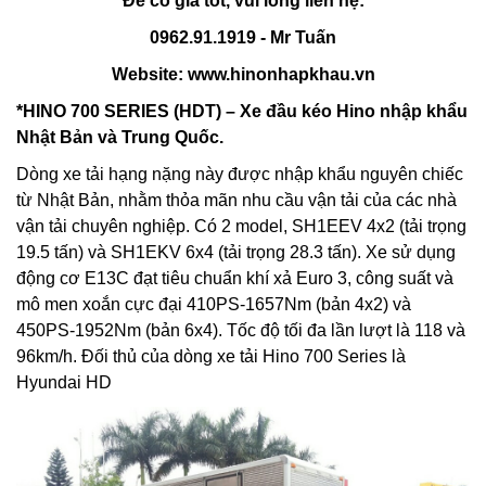
Để có giá tốt, vui lòng liên hệ:
0962.91.1919 - Mr Tuấn
Website:
www.hinonhapkhau.vn
*HINO 700 SERIES (HDT) – Xe đầu kéo Hino nhập khẩu
Nhật Bản và Trung Quốc.
Dòng xe tải hạng nặng này được nhập khẩu nguyên chiếc
từ Nhật Bản, nhằm thỏa mãn nhu cầu vận tải của các nhà
vận tải chuyên nghiệp. Có 2 model, SH1EEV 4x2 (tải trọng
19.5 tấn) và SH1EKV 6x4 (tải trọng 28.3 tấn). Xe sử dụng
động cơ E13C đạt tiêu chuẩn khí xả Euro 3, công suất và
mô men xoắn cực đại 410PS-1657Nm (bản 4x2) và
450PS-1952Nm (bản 6x4). Tốc độ tối đa lần lượt là 118 và
96km/h. Đối thủ của dòng xe tải Hino 700 Series là
Hyundai HD