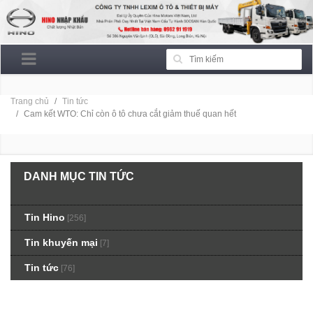
Trang chủ
Tin tức
Cam kết WTO: Chỉ còn ô tô chưa cắt giảm thuế quan hết
DANH MỤC TIN TỨC
Tin Hino
[256]
Tin khuyến mại
[7]
Tin tức
[76]